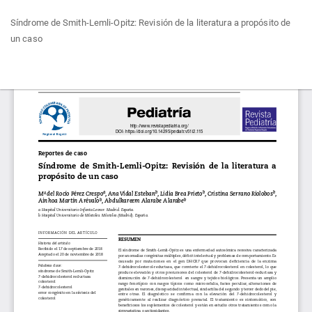
Volver
Síndrome de Smith-Lemli-Opitz: Revisión de la literatura a propósito de
a
un caso
los
detalles
del
Des
De
artículo
P