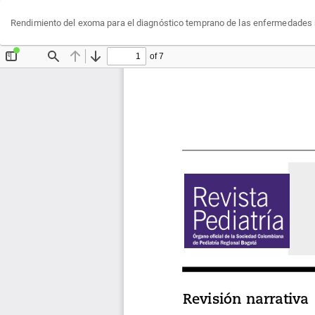
Volver
Rendimiento del exoma para el diagnóstico temprano de las enfermedades ra
a
los
detalles
del
artículo