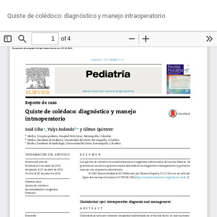
Volver
Des
De
Quiste de colédoco: diagnóstico y manejo intraoperatorio
a
P
los
detalles
del
artículo