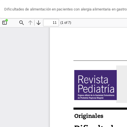
Volver
Dificultades de alimentación en pacientes con alergia alimentaria en gastro
a
los
detalles
del
artículo