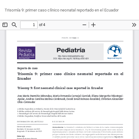
Volver
Des
De
Trisomía 9: primer caso clínico neonatal reportado en el Ecuador
a
P
los
detalles
del
artículo