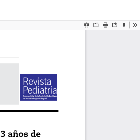
Des
De
P