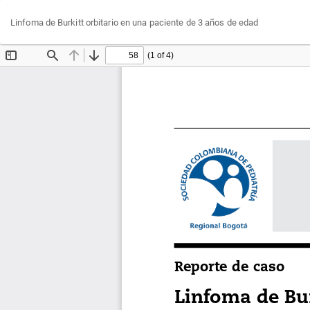
Volver
Linfoma de Burkitt orbitario en una paciente de 3 años de edad
a
los
detalles
del
artículo