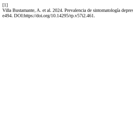
[1]
Villa Bustamante, A. et al. 2024. Prevalencia de sintomatología depr
e494. DOI:https://doi.org/10.14295/rp.v57i2.461.