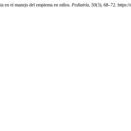
pia en el manejo del empiema en niños.
Pediatría
,
50
(3), 68–72. https:/