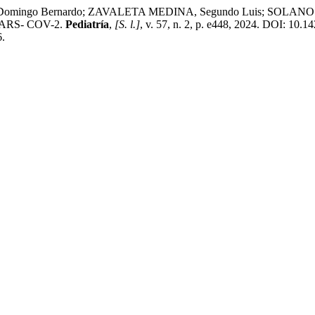
o Bernardo; ZAVALETA MEDINA, Segundo Luis; SOLANO ZAPATA, 
 a SARS- COV-2.
Pediatría
,
[S. l.]
, v. 57, n. 2, p. e448, 2024. DOI: 10.
6.