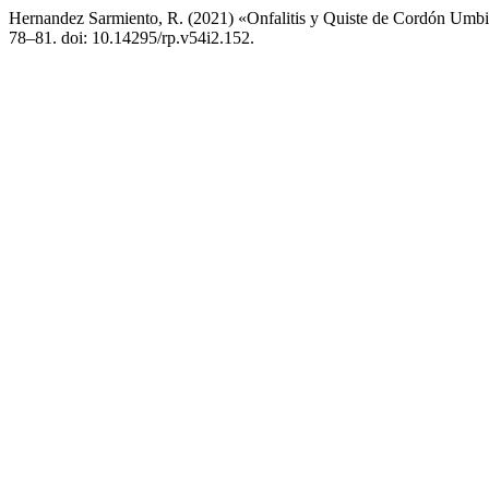
Hernandez Sarmiento, R. (2021) «Onfalitis y Quiste de Cordón Umbili
78–81. doi: 10.14295/rp.v54i2.152.