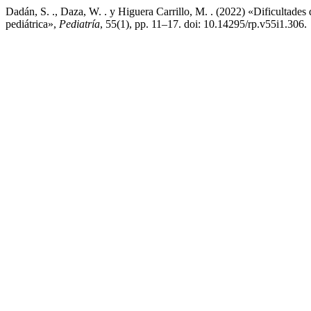
Dadán, S. ., Daza, W. . y Higuera Carrillo, M. . (2022) «Dificultades 
pediátrica»,
Pediatría
, 55(1), pp. 11–17. doi: 10.14295/rp.v55i1.306.