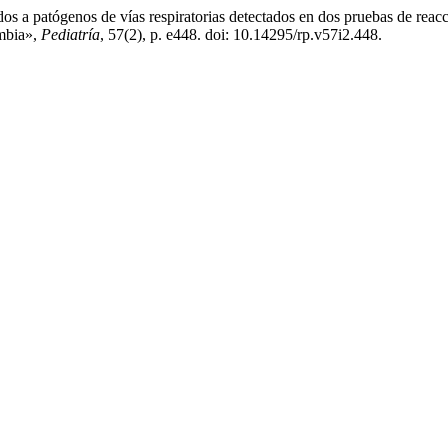
os a patógenos de vías respiratorias detectados en dos pruebas de reac
ombia»,
Pediatría
, 57(2), p. e448. doi: 10.14295/rp.v57i2.448.