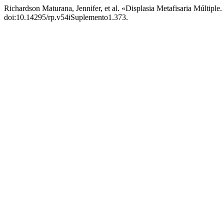
Richardson Maturana, Jennifer, et al. «Displasia Metafisaria Múltipl
doi:10.14295/rp.v54iSuplemento1.373.