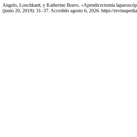
Angelo, Loochkartt, y Katherine Bravo. «Apendicectomía laparoscópi
(junio 20, 2019): 31–37. Accedido agosto 6, 2026. https://revistapediat