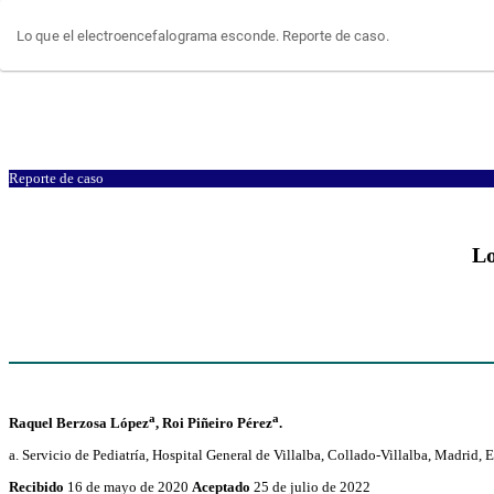
Volver
Lo que el electroencefalograma esconde. Reporte de caso.
a
los
detalles
del
artículo