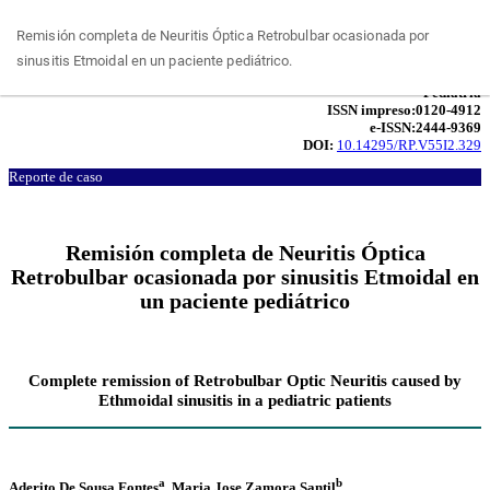
Volver
Remisión completa de Neuritis Óptica Retrobulbar ocasionada por
a
sinusitis Etmoidal en un paciente pediátrico.
los
detalles
del
artículo