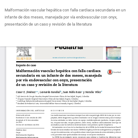
Volver
Malformación vascular hepática con falla cardiaca secundaria en un
a
infante de dos meses, manejada por vía endovascular con onyx,
los
presentación de un caso y revisión de la literatura
detalles
del
artículo
Des
De
P