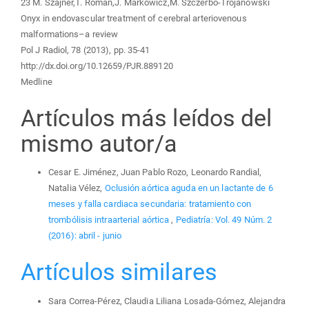
23 M. Szajner,T. Roman,J. Markowicz,M. Szczerbo-Trojanowski
Onyx in endovascular treatment of cerebral arteriovenous
malformations–a review
Pol J Radiol, 78 (2013), pp. 35-41
http://dx.doi.org/10.12659/PJR.889120
Medline
Artículos más leídos del
mismo autor/a
Cesar E. Jiménez, Juan Pablo Rozo, Leonardo Randial,
Natalia Vélez,
Oclusión aórtica aguda en un lactante de 6
meses y falla cardiaca secundaria: tratamiento con
trombólisis intraarterial aórtica
,
Pediatría: Vol. 49 Núm. 2
(2016): abril - junio
Artículos similares
Sara Correa-Pérez, Claudia Liliana Losada-Gómez, Alejandra