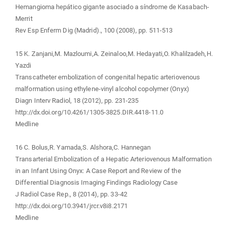
Hemangioma hepático gigante asociado a síndrome de Kasabach-
Merrit
Rev Esp Enferm Dig (Madrid)., 100 (2008), pp. 511-513
15 K. Zanjani,M. Mazloumi,A. Zeinaloo,M. Hedayati,O. Khalilzadeh,H.
Yazdi
Transcatheter embolization of congenital hepatic arteriovenous
malformation using ethylene-vinyl alcohol copolymer (Onyx)
Diagn Interv Radiol, 18 (2012), pp. 231-235
http://dx.doi.org/10.4261/1305-3825.DIR.4418-11.0
Medline
16 C. Bolus,R. Yamada,S. Alshora,C. Hannegan
Transarterial Embolization of a Hepatic Arteriovenous Malformation
in an Infant Using Onyx: A Case Report and Review of the
Differential Diagnosis Imaging Findings Radiology Case
J Radiol Case Rep., 8 (2014), pp. 33-42
http://dx.doi.org/10.3941/jrcr.v8i8.2171
Medline