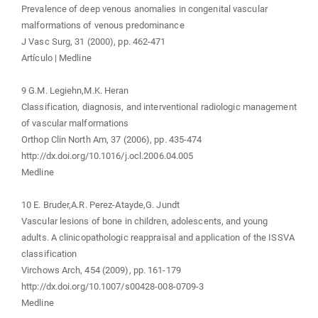
Prevalence of deep venous anomalies in congenital vascular
malformations of venous predominance
J Vasc Surg, 31 (2000), pp. 462-471
Artículo | Medline
9 G.M. Legiehn,M.K. Heran
Classification, diagnosis, and interventional radiologic management
of vascular malformations
Orthop Clin North Am, 37 (2006), pp. 435-474
http://dx.doi.org/10.1016/j.ocl.2006.04.005
Medline
10 E. Bruder,A.R. Perez-Atayde,G. Jundt
Vascular lesions of bone in children, adolescents, and young
adults. A clinicopathologic reappraisal and application of the ISSVA
classification
Virchows Arch, 454 (2009), pp. 161-179
http://dx.doi.org/10.1007/s00428-008-0709-3
Medline