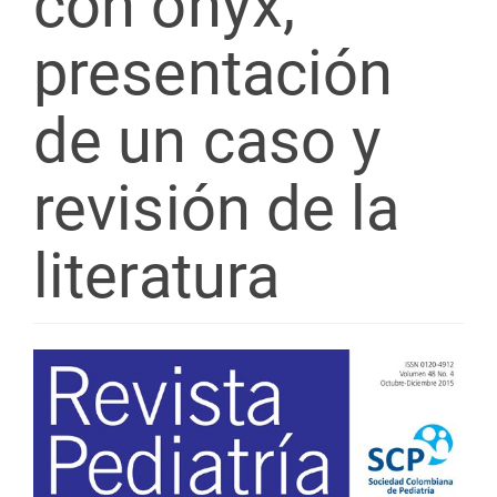
con onyx,
presentación
de un caso y
revisión de la
literatura
Barra
lateral
del