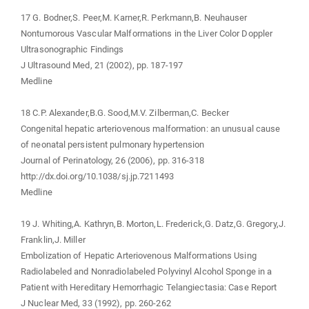
17 G. Bodner,S. Peer,M. Karner,R. Perkmann,B. Neuhauser
Nontumorous Vascular Malformations in the Liver Color Doppler
Ultrasonographic Findings
J Ultrasound Med, 21 (2002), pp. 187-197
Medline
18 C.P. Alexander,B.G. Sood,M.V. Zilberman,C. Becker
Congenital hepatic arteriovenous malformation: an unusual cause
of neonatal persistent pulmonary hypertension
Journal of Perinatology, 26 (2006), pp. 316-318
http://dx.doi.org/10.1038/sj.jp.7211493
Medline
19 J. Whiting,A. Kathryn,B. Morton,L. Frederick,G. Datz,G. Gregory,J.
Franklin,J. Miller
Embolization of Hepatic Arteriovenous Malformations Using
Radiolabeled and Nonradiolabeled Polyvinyl Alcohol Sponge in a
Patient with Hereditary Hemorrhagic Telangiectasia: Case Report
J Nuclear Med, 33 (1992), pp. 260-262