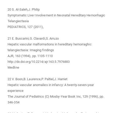
20 S. Al-Saleh,J. Philip
Symptomatic Liver Involvement in Neonatal Hereditary Hemorrhagic
Telangiectasia
PEDIATRICS, 127 (2011),
21 E. Buscarini,G. Clavardi,S. Arruzo
Hepatic vascular malformations in hereditary hemorraghic
telangiectasia: Imaging findings
AJR, 163 (1994), pp. 1105-1110
http://dx.doi.org/10.2214/ajr.163.5.7976883
Medline
22 V. Boon,B. Laurence,P. Paltiel,J. Harriet
Hepatic vascular anomalies in infancy: A twenty-seven-year
experience
The Journal of Pediatrics (C) Mosby-Year Book Inc, 129 (1996), pp.
346-354