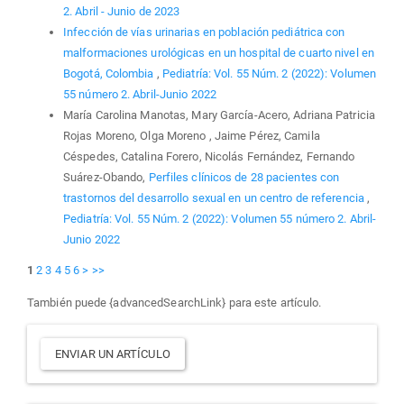
2. Abril - Junio de 2023
Infección de vías urinarias en población pediátrica con
malformaciones urológicas en un hospital de cuarto nivel en
Bogotá, Colombia
,
Pediatría: Vol. 55 Núm. 2 (2022): Volumen
55 número 2. Abril-Junio 2022
María Carolina Manotas, Mary García-Acero, Adriana Patricia
Rojas Moreno, Olga Moreno , Jaime Pérez, Camila
Céspedes, Catalina Forero, Nicolás Fernández, Fernando
Suárez-Obando,
Perfiles clínicos de 28 pacientes con
trastornos del desarrollo sexual en un centro de referencia
,
Pediatría: Vol. 55 Núm. 2 (2022): Volumen 55 número 2. Abril-
Junio 2022
1
2
3
4
5
6
>
>>
También puede {advancedSearchLink} para este artículo.
Enviar
ENVIAR UN ARTÍCULO
un