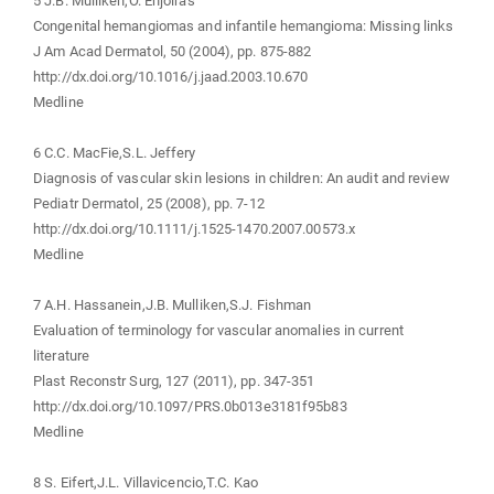
5 J.B. Mulliken,O. Enjolras
Congenital hemangiomas and infantile hemangioma: Missing links
J Am Acad Dermatol, 50 (2004), pp. 875-882
http://dx.doi.org/10.1016/j.jaad.2003.10.670
Medline
6 C.C. MacFie,S.L. Jeffery
Diagnosis of vascular skin lesions in children: An audit and review
Pediatr Dermatol, 25 (2008), pp. 7-12
http://dx.doi.org/10.1111/j.1525-1470.2007.00573.x
Medline
7 A.H. Hassanein,J.B. Mulliken,S.J. Fishman
Evaluation of terminology for vascular anomalies in current
literature
Plast Reconstr Surg, 127 (2011), pp. 347-351
http://dx.doi.org/10.1097/PRS.0b013e3181f95b83
Medline
8 S. Eifert,J.L. Villavicencio,T.C. Kao