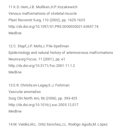
11 K.D. Hein,J.B. Mulliken,H.P. Kozakewich
Venous malformations of skeletal muscle
Plast Reconstr Surg, 110 (2002), pp. 1625-1635
http://dx.doi.org/10.1097/01.PRS.0000033021.60657.74
Medline
12 C. Stapf,J.P. Mohr,J. Pile-Spellman
Epidemiology and natural history of arteriovenous malformations
Neurosurg Focus, 11 (2001), pp. e1
http://dx.doi.org/10.3171/foc.2001.11.1.2
Medline
13 E.R. Christison-Lagay,S.J. Fishman
Vascular anomalies
Surg Clin North Am, 86 (2006), pp. 393-425
http://dx.doi.org/10.1016/j.suc.2005.12.017
Medline
14 M. Valdés,M.L. Ortiz Sánchez,J.L. Rodrigo Agudo,M. López