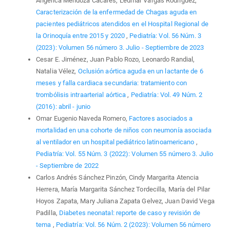
Angélica Mendoza Cacares, Ledmar Vargas Rodríguez,
Caracterización de la enfermedad de Chagas aguda en
pacientes pediátricos atendidos en el Hospital Regional de
la Orinoquía entre 2015 y 2020
,
Pediatría: Vol. 56 Núm. 3
(2023): Volumen 56 número 3. Julio - Septiembre de 2023
Cesar E. Jiménez, Juan Pablo Rozo, Leonardo Randial,
Natalia Vélez,
Oclusión aórtica aguda en un lactante de 6
meses y falla cardiaca secundaria: tratamiento con
trombólisis intraarterial aórtica
,
Pediatría: Vol. 49 Núm. 2
(2016): abril - junio
Omar Eugenio Naveda Romero,
Factores asociados a
mortalidad en una cohorte de niños con neumonía asociada
al ventilador en un hospital pediátrico latinoamericano
,
Pediatría: Vol. 55 Núm. 3 (2022): Volumen 55 número 3. Julio
- Septiembre de 2022
Carlos Andrés Sánchez Pinzón, Cindy Margarita Atencia
Herrera, María Margarita Sánchez Tordecilla, María del Pilar
Hoyos Zapata, Mary Juliana Zapata Gelvez, Juan David Vega
Padilla,
Diabetes neonatal: reporte de caso y revisión de
tema
,
Pediatría: Vol. 56 Núm. 2 (2023): Volumen 56 número