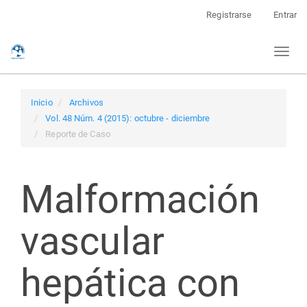
Navegación
Registrarse
Entrar
principal
Contenido
Toggl
principal
naviga
Barra
lateral
Inicio
Archivos
Vol. 48 Núm. 4 (2015): octubre - diciembre
Reporte de Caso
Malformación
vascular
hepática con