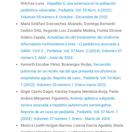
Wilches-Luna ,
Hepatitis E, una amenaza en la población
pediátrica vulnerable
,
Pediatría: Vol. 55 Núm. 4 (2022):
Volumen 55 número 4. Octubre - Diciembre de 2022
María Estéfani Goicoechea Alvarado, Domingo Bernardo
Cedrón Ortiz, Segundo Luis Zavaleta Medina, Fiorela Elicene
Solano Zapata,
Actualización del tratamiento del síndrome
inflamatorio multisistémico (mis - c) pediátrico asociado a
SARS- COV-2.
,
Pediatría: Vol. 57 Núm. 2 (2024): Volumen 57
número 2. Abril - Junio de 2024
Kenneth Escobar Pérez, Boanerges Rodas,
Secuestro
pulmonar en un recién nacido que presenta insuficiencia
respiratoria agudo. Reporte de caso
,
Pediatría: Vol. 55 Núm.
1 (2022): Volumen 55 número 1. Enero-marzo 2022
Ángel Castro Dager, Karolay Dayana Mendoza Borja, Paola
Andrea Manjarres Figueredo,
Anemia aplásica adquirida
severa asociada a hepatitis autoinmune seronegativa.
Reporte de un caso en pediatría
,
Pediatría: Vol. 57 Núm. 1
(2024): Volumen 57 número 1. Enero - Marzo de 2024
Monica Liseth Holguin Barrera, Lorena García Agudelo, María