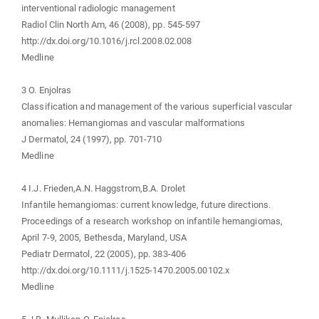
interventional radiologic management
Radiol Clin North Am, 46 (2008), pp. 545-597
http://dx.doi.org/10.1016/j.rcl.2008.02.008
Medline
3 O. Enjolras
Classification and management of the various superficial vascular
anomalies: Hemangiomas and vascular malformations
J Dermatol, 24 (1997), pp. 701-710
Medline
4 I.J. Frieden,A.N. Haggstrom,B.A. Drolet
Infantile hemangiomas: current knowledge, future directions.
Proceedings of a research workshop on infantile hemangiomas,
April 7-9, 2005, Bethesda, Maryland, USA
Pediatr Dermatol, 22 (2005), pp. 383-406
http://dx.doi.org/10.1111/j.1525-1470.2005.00102.x
Medline