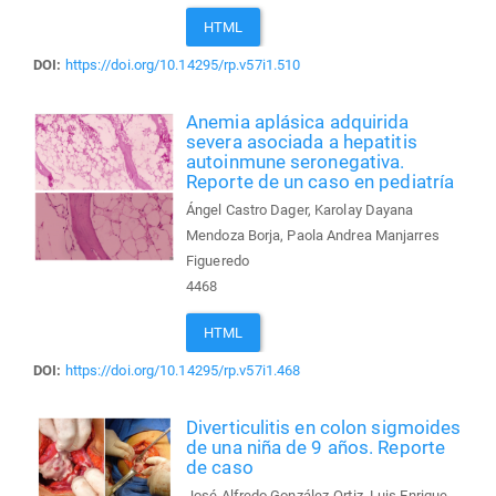
HTML
DOI:
https://doi.org/10.14295/rp.v57i1.510
Anemia aplásica adquirida
severa asociada a hepatitis
autoinmune seronegativa.
Reporte de un caso en pediatría
Ángel Castro Dager, Karolay Dayana
Mendoza Borja, Paola Andrea Manjarres
Figueredo
4468
HTML
DOI:
https://doi.org/10.14295/rp.v57i1.468
Diverticulitis en colon sigmoides
de una niña de 9 años. Reporte
de caso
José Alfredo González-Ortiz, Luis Enrique