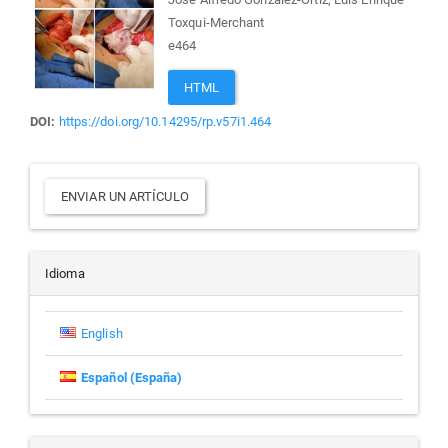
Toxqui-Merchant
e464
HTML
DOI:
https://doi.org/10.14295/rp.v57i1.464
Enviar
ENVIAR UN ARTÍCULO
un
artículo
Idioma
English
Español (España)