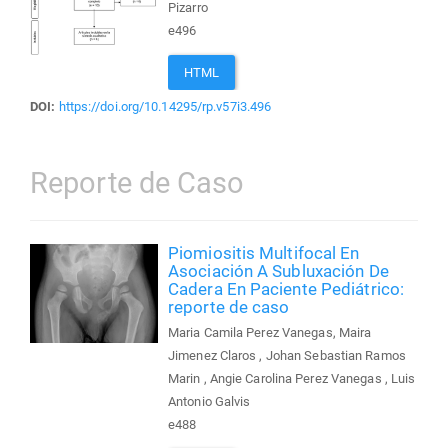
Pizarro
e496
HTML
DOI:
https://doi.org/10.14295/rp.v57i3.496
Reporte de Caso
Piomiositis Multifocal En
Asociación A Subluxación De
Cadera En Paciente Pediátrico:
reporte de caso
Maria Camila Perez Vanegas, Maira
Jimenez Claros , Johan Sebastian Ramos
Marin , Angie Carolina Perez Vanegas , Luis
Antonio Galvis
e488