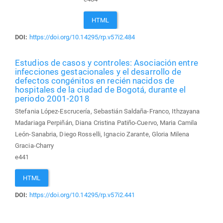
HTML
DOI:
https://doi.org/10.14295/rp.v57i2.484
Estudios de casos y controles: Asociación entre
infecciones gestacionales y el desarrollo de
defectos congénitos en recién nacidos de
hospitales de la ciudad de Bogotá, durante el
periodo 2001-2018
Stefania López-Escrucería, Sebastián Saldaña-Franco, Ithzayana
Madariaga Perpiñán, Diana Cristina Patiño-Cuervo, Maria Camila
León-Sanabria, Diego Rosselli, Ignacio Zarante, Gloria Milena
Gracia-Charry
e441
HTML
DOI:
https://doi.org/10.14295/rp.v57i2.441