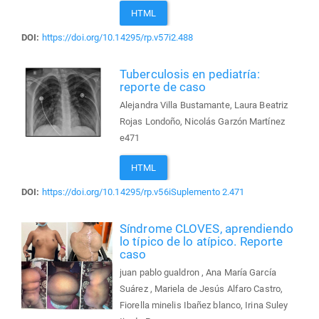
HTML
DOI:
https://doi.org/10.14295/rp.v57i2.488
Tuberculosis en pediatría:
reporte de caso
Alejandra Villa Bustamante, Laura Beatriz
Rojas Londoño, Nicolás Garzón Martínez
e471
HTML
DOI:
https://doi.org/10.14295/rp.v56iSuplemento 2.471
Síndrome CLOVES, aprendiendo
lo típico de lo atípico. Reporte
caso
juan pablo gualdron , Ana María García
Suárez , Mariela de Jesús Alfaro Castro,
Fiorella minelis Ibañez blanco, Irina Suley