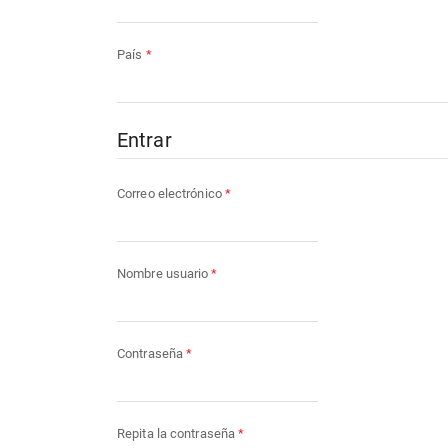
Obligatorio
País
*
Entrar
Obligatorio
Correo electrónico
*
Obligatorio
Nombre usuario
*
Obligatorio
Contraseña
*
Obligatorio
Repita la contraseña
*