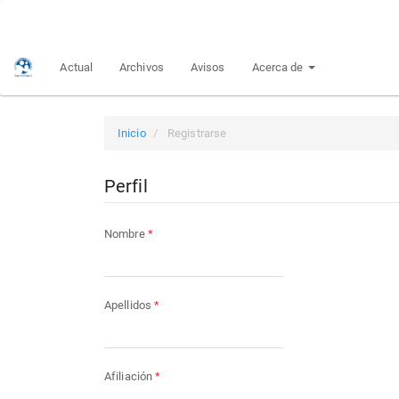
Navegación
principal
Contenido
Actual
Archivos
Avisos
Acerca de
principal
Barra
lateral
Inicio
Registrarse
Perfil
Obligatorio
Nombre
*
Obligatorio
Apellidos
*
Obligatorio
Afiliación
*