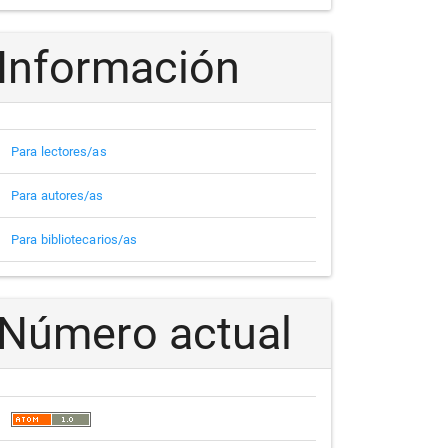
Información
Para lectores/as
Para autores/as
Para bibliotecarios/as
Número actual