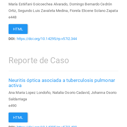
María Estéfani Goicoechea Alvarado, Domingo Bernardo Cedrón
Ortiz, Segundo Luis Zavaleta Medina, Fiorela Elicene Solano Zapata
e448
HTML
DOI:
https://doi.org/10.14295/rp.v57i2.344
Reporte de Caso
Neuritis óptica asociada a tuberculosis pulmonar
activa
Ana Maria Lopez Londoño, Natalia Osorio Cadavid, Johanna Osorio
Saldarriaga
e490
HTML