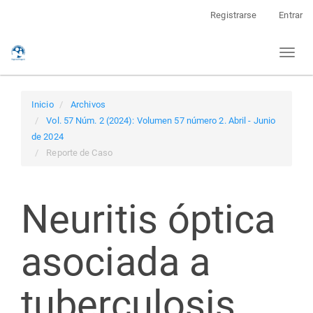
Navegación
Registrarse
Entrar
principal
Contenido
Toggl
principal
naviga
Barra
lateral
Inicio
Archivos
Vol. 57 Núm. 2 (2024): Volumen 57 número 2. Abril - Junio
de 2024
Reporte de Caso
Neuritis óptica
asociada a
tuberculosis