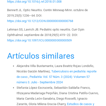
https://doi.org/10.1016/j.nrl.2018.01.008
Bennett JL. Optic Neuritis. Contin Minneap Minn. octubre de
2019;25(5):1236–64. DOI:
https://doi.org/10.1212/CON.0000000000000768
Lehman SS, Lavrich JB. Pediatric optic neuritis. Curr Opin
Ophthalmol. septiembre de 2018;29(5):419–22. DOI:
https://doi.org/10.1097/ICU.0000000000000509
Artículos similares
Alejandra Villa Bustamante, Laura Beatriz Rojas Londoño,
Nicolás Garzón Martínez,
Tuberculosis en pediatría: reporte
de caso
,
Pediatría: Vol. 57 Núm. 3 (2024): Volumen 57
número 3. Julio - Septiembre 2024
Stefania López-Escrucería, Sebastián Saldaña-Franco,
Ithzayana Madariaga Perpiñán, Diana Cristina Patiño-Cuervo,
Maria Camila León-Sanabria, Diego Rosselli, Ignacio
Zarante, Gloria Milena Gracia-Charry,
Estudios de casos y