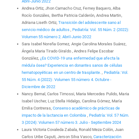
Abril-Junio 2022
Andrea Ortiz, Jhon Camacho Cruz, Ferney Baquero, Alba
Rocío Gonzáles, Bertha Patricia Calderón, Andrea Martin,
Adriana Liseth Ortiz,
Transición del adolescente sano al
servicio médico de adultos
,
Pediatría: Vol. 55 Núm. 2 (2022):
Volumen 55 número 2. Abril-Junio 2022
Sara Isabel Noreña Gomez, Angie Carolina Morales Suárez,
Ángela Maria Tirado Giraldo , Andres Felipe Escobar
González,
¿Es COVID-19 una enfermedad que afecta la
médula ósea? Experiencia en donantes sanos de células
hematopoyéticas en un centro de trasplante.
,
Pediatría: Vol.
55 Núm. 4 (2022): Volumen 55 número 4. Octubre -
Diciembre de 2022
Nancy Bernal, Carlos Timossi, Maria Mercedes Pulido, Maria
Isabel Uscher, Luz Stella Hidalgo, Carolina Gómez, María
Emilia Contreras,
Consenso académico de prácticas de
impacto de la lactancia en Colombia
,
Pediatría: Vol. 57 Núm.
3 (2024): Volumen 57 número 3. Julio - Septiembre 2024
Laura Victoria Covaleda Zabala, Ronald Meza Colón, Juan
Carlos Uribe Caputi, Jerson Silva Vasco,
Caracterización