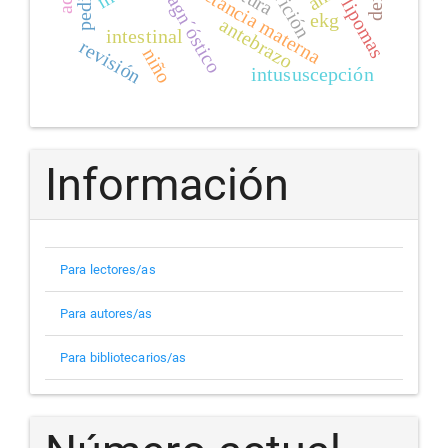
nutrición
lactancia materna
diagn´óstico
lipomas
ekg
antebrazo
intestinal
revisión
niño
intususcepción
Información
Para lectores/as
Para autores/as
Para bibliotecarios/as