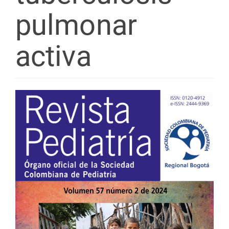
pulmonar
activa
Barra
lateral
del
artículo