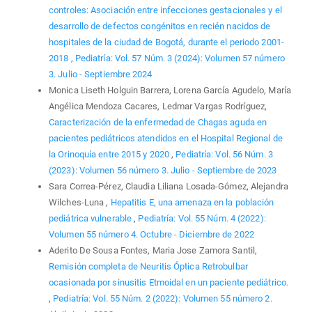
controles: Asociación entre infecciones gestacionales y el
desarrollo de defectos congénitos en recién nacidos de
hospitales de la ciudad de Bogotá, durante el periodo 2001-
2018
,
Pediatría: Vol. 57 Núm. 3 (2024): Volumen 57 número
3. Julio - Septiembre 2024
Monica Liseth Holguin Barrera, Lorena García Agudelo, María
Angélica Mendoza Cacares, Ledmar Vargas Rodríguez,
Caracterización de la enfermedad de Chagas aguda en
pacientes pediátricos atendidos en el Hospital Regional de
la Orinoquía entre 2015 y 2020
,
Pediatría: Vol. 56 Núm. 3
(2023): Volumen 56 número 3. Julio - Septiembre de 2023
Sara Correa-Pérez, Claudia Liliana Losada-Gómez, Alejandra
Wilches-Luna ,
Hepatitis E, una amenaza en la población
pediátrica vulnerable
,
Pediatría: Vol. 55 Núm. 4 (2022):
Volumen 55 número 4. Octubre - Diciembre de 2022
Aderito De Sousa Fontes, Maria Jose Zamora Santil,
Remisión completa de Neuritis Óptica Retrobulbar
ocasionada por sinusitis Etmoidal en un paciente pediátrico.
,
Pediatría: Vol. 55 Núm. 2 (2022): Volumen 55 número 2.