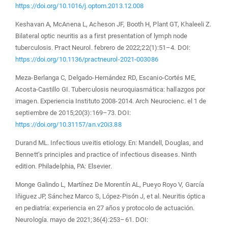
https://doi.org/10.1016/j.optom.2013.12.008
Keshavan A, McAnena L, Acheson JF, Booth H, Plant GT, Khaleeli Z.
Bilateral optic neuritis as a first presentation of lymph node
tuberculosis. Pract Neurol. febrero de 2022;22(1):51–4. DOI:
https://doi.org/10.1136/practneurol-2021-003086
Meza-Berlanga C, Delgado-Hernández RD, Escanio-Cortés ME,
Acosta-Castillo GI. Tuberculosis neuroquiasmática: hallazgos por
imagen. Experiencia Instituto 2008-2014. Arch Neurocienc. el 1 de
septiembre de 2015;20(3):169–73. DOI:
https://doi.org/10.31157/an.v20i3.88
Durand ML. Infectious uveitis etiology. En: Mandell, Douglas, and
Bennett’s principles and practice of infectious diseases. Ninth
edition. Philadelphia, PA: Elsevier.
Monge Galindo L, Martínez De Morentín AL, Pueyo Royo V, García
Iñiguez JP, Sánchez Marco S, López-Pisón J, et al. Neuritis óptica
en pediatría: experiencia en 27 años y protocolo de actuación.
Neurología. mayo de 2021;36(4):253–61. DOI: