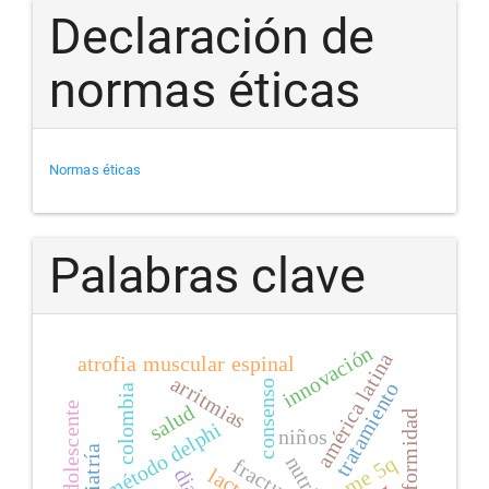
Declaración de
normas éticas
Normas éticas
Palabras clave
innovación
américa latina
atrofia muscular espinal
arritmias
consenso
tratamiento
colombia
adolescente
salud
deformidad
método delphi
niños
pediatría
ame 5q
fractura