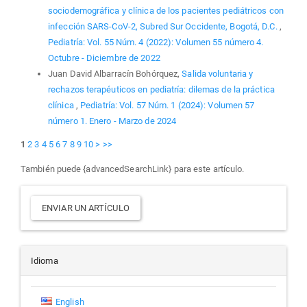
sociodemográfica y clínica de los pacientes pediátricos con
infección SARS-CoV-2, Subred Sur Occidente, Bogotá, D.C.
,
Pediatría: Vol. 55 Núm. 4 (2022): Volumen 55 número 4.
Octubre - Diciembre de 2022
Juan David Albarracín Bohórquez,
Salida voluntaria y
rechazos terapéuticos en pediatría: dilemas de la práctica
clínica
,
Pediatría: Vol. 57 Núm. 1 (2024): Volumen 57
número 1. Enero - Marzo de 2024
1
2
3
4
5
6
7
8
9
10
>
>>
También puede {advancedSearchLink} para este artículo.
Enviar
ENVIAR UN ARTÍCULO
un
artículo
Idioma
English