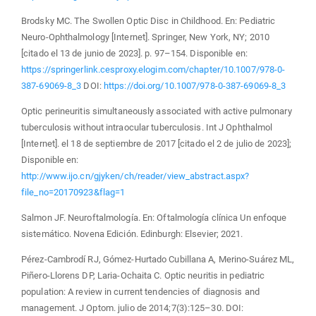
Brodsky MC. The Swollen Optic Disc in Childhood. En: Pediatric
Neuro-Ophthalmology [Internet]. Springer, New York, NY; 2010
[citado el 13 de junio de 2023]. p. 97–154. Disponible en:
https://springerlink.cesproxy.elogim.com/chapter/10.1007/978-0-
387-69069-8_3
DOI:
https://doi.org/10.1007/978-0-387-69069-8_3
Optic perineuritis simultaneously associated with active pulmonary
tuberculosis without intraocular tuberculosis. Int J Ophthalmol
[Internet]. el 18 de septiembre de 2017 [citado el 2 de julio de 2023];
Disponible en:
http://www.ijo.cn/gjyken/ch/reader/view_abstract.aspx?
file_no=20170923&flag=1
Salmon JF. Neuroftalmología. En: Oftalmología clínica Un enfoque
sistemático. Novena Edición. Edinburgh: Elsevier; 2021.
Pérez-Cambrodí RJ, Gómez-Hurtado Cubillana A, Merino-Suárez ML,
Piñero-Llorens DP, Laria-Ochaita C. Optic neuritis in pediatric
population: A review in current tendencies of diagnosis and
management. J Optom. julio de 2014;7(3):125–30. DOI: