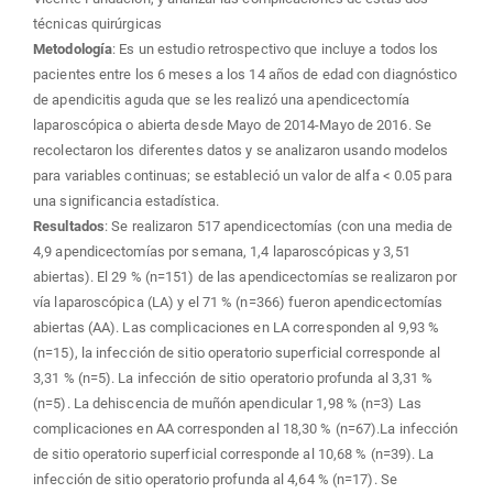
técnicas quirúrgicas
Metodología
: Es un estudio retrospectivo que incluye a todos los
pacientes entre los 6 meses a los 14 años de edad con diagnóstico
de apendicitis aguda que se les realizó una apendicectomía
laparoscópica o abierta desde Mayo de 2014-Mayo de 2016. Se
recolectaron los diferentes datos y se analizaron usando modelos
para variables continuas; se estableció un valor de alfa < 0.05 para
una significancia estadística.
Resultados
: Se realizaron 517 apendicectomías (con una media de
4,9 apendicectomías por semana, 1,4 laparoscópicas y 3,51
abiertas). El 29 % (n=151) de las apendicectomías se realizaron por
vía laparoscópica (LA) y el 71 % (n=366) fueron apendicectomías
abiertas (AA). Las complicaciones en LA corresponden al 9,93 %
(n=15), la infección de sitio operatorio superficial corresponde al
3,31 % (n=5). La infección de sitio operatorio profunda al 3,31 %
(n=5). La dehiscencia de muñón apendicular 1,98 % (n=3) Las
complicaciones en AA corresponden al 18,30 % (n=67).La infección
de sitio operatorio superficial corresponde al 10,68 % (n=39). La
infección de sitio operatorio profunda al 4,64 % (n=17). Se