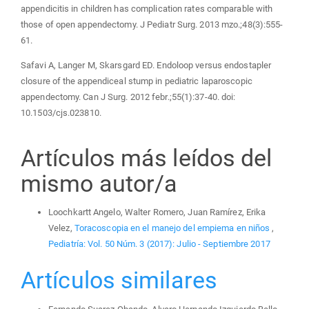
appendicitis in children has complication rates comparable with
those of open appendectomy. J Pediatr Surg. 2013 mzo.;48(3):555-
61.
Safavi A, Langer M, Skarsgard ED. Endoloop versus endostapler
closure of the appendiceal stump in pediatric laparoscopic
appendectomy. Can J Surg. 2012 febr.;55(1):37-40. doi:
10.1503/cjs.023810.
Artículos más leídos del
mismo autor/a
Loochkartt Angelo, Walter Romero, Juan Ramírez, Erika
Velez,
Toracoscopia en el manejo del empiema en niños
,
Pediatría: Vol. 50 Núm. 3 (2017): Julio - Septiembre 2017
Artículos similares