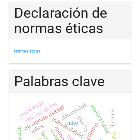
Declaración de
normas éticas
Normas éticas
Palabras clave
innovación
intususcepción
deformidad
américa latina
divertículo meckel
lipomas
ame 5q
método delphi
niño
arritmias
niños
nutrición
consenso