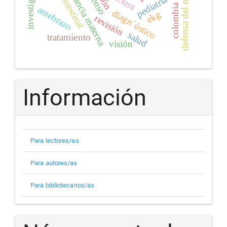
investigación
lactancia materna
defensa del niño
fractura
pediatría
intestinal
colombia
antebrazo
diagn´óstico
ekg
revisión
salud
tratamiento
visión
Información
Para lectores/as
Para autores/as
Para bibliotecarios/as