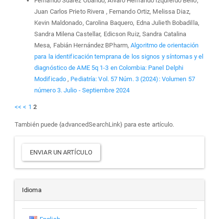
Fernando Suarez Obando, Alvaro Hernando Izquierdo Bello,
Juan Carlos Prieto Rivera , Fernando Ortiz, Melissa Diaz,
Kevin Maldonado, Carolina Baquero, Edna Julieth Bobadilla,
Sandra Milena Castellar, Edicson Ruiz, Sandra Catalina
Mesa, Fabián Hernández BPharm,
Algoritmo de orientación
para la identificación temprana de los signos y síntomas y el
diagnóstico de AME 5q 1-3 en Colombia: Panel Delphi
Modificado
,
Pediatría: Vol. 57 Núm. 3 (2024): Volumen 57
número 3. Julio - Septiembre 2024
<<
<
1
2
También puede {advancedSearchLink} para este artículo.
Enviar
ENVIAR UN ARTÍCULO
un
artículo
Idioma