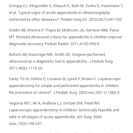
Schupp CJ, Klingmüller V, Strauch K, Bahr M, Zovko D, Hannmann T,
et al. Typical signs of acute appendicitis in ultrasonography
mimicked by other diseases?. Pediatr Surg Int. 2010;26(7):697-702.
Goldin AB, Khanna P, Thapa M, McBroom JA, Garrison MM, Parisi
MT. Revised ultrasound criteria for appendicitis in children improve
diagnostic accuracy. Pediatr Radiol. 2011;41(8):993-9.
Buford JM, Dassinger MS, Smith SD. Surgeon-performed
ultrasound as a diagnostic tool in appendicitis. J Pediatr Surg.
2011;46(6):1115-20.
Canty TG Sr, Collins D, Losasso B, Lynch F, Brown C. Laparoscopic
appendectomy for simple and perforated appendicitis in children:
the procedure of choice?. J Pediatr Surg. 2000 nov.;35(11):1582-5.
Vegunta RK1, Ali A, Wallace LJ, Switzer DM, Pearl RH.
Laparoscopic appendectomy in children: technically feasible and
safe in all stages of acute appendicitis. Am Surg. 2004
mzo.;70(3):198-201.