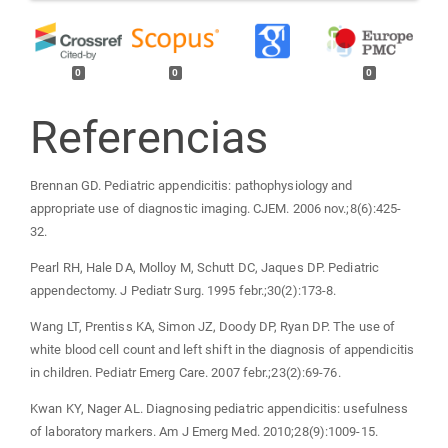
0
0
0
Referencias
Brennan GD. Pediatric appendicitis: pathophysiology and
appropriate use of diagnostic imaging. CJEM. 2006 nov.;8(6):425-
32.
Pearl RH, Hale DA, Molloy M, Schutt DC, Jaques DP. Pediatric
appendectomy. J Pediatr Surg. 1995 febr.;30(2):173-8.
Wang LT, Prentiss KA, Simon JZ, Doody DP, Ryan DP. The use of
white blood cell count and left shift in the diagnosis of appendicitis
in children. Pediatr Emerg Care. 2007 febr.;23(2):69-76.
Kwan KY, Nager AL. Diagnosing pediatric appendicitis: usefulness
of laboratory markers. Am J Emerg Med. 2010;28(9):1009-15.