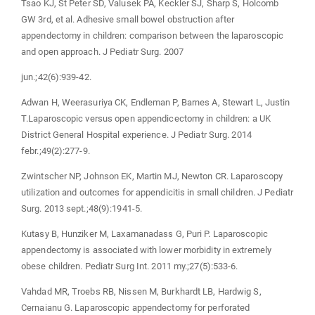
Tsao KJ, St Peter SD, Valusek PA, Keckler SJ, Sharp S, Holcomb
GW 3rd, et al. Adhesive small bowel obstruction after
appendectomy in children: comparison between the laparoscopic
and open approach. J Pediatr Surg. 2007
jun.;42(6):939-42.
Adwan H, Weerasuriya CK, Endleman P, Barnes A, Stewart L, Justin
T.Laparoscopic versus open appendicectomy in children: a UK
District General Hospital experience. J Pediatr Surg. 2014
febr.;49(2):277-9.
Zwintscher NP, Johnson EK, Martin MJ, Newton CR. Laparoscopy
utilization and outcomes for appendicitis in small children. J Pediatr
Surg. 2013 sept.;48(9):1941-5.
Kutasy B, Hunziker M, Laxamanadass G, Puri P. Laparoscopic
appendectomy is associated with lower morbidity in extremely
obese children. Pediatr Surg Int. 2011 my.;27(5):533-6.
Vahdad MR, Troebs RB, Nissen M, Burkhardt LB, Hardwig S,
Cernaianu G. Laparoscopic appendectomy for perforated