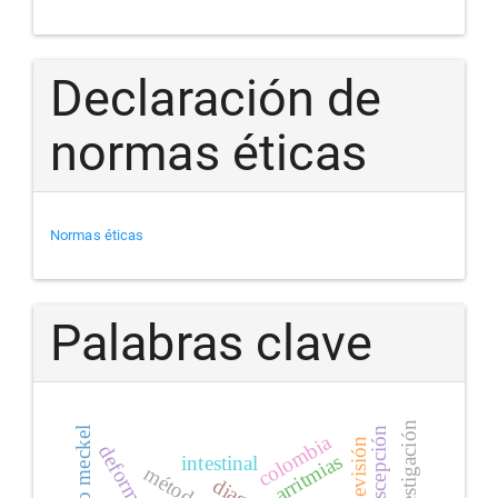
Declaración de
normas éticas
Normas éticas
Palabras clave
investigación
intususcepción
colombia
revisión
deformidad
arritmias
intestinal