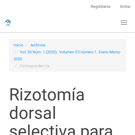
Navegación
Registrarse
Entrar
principal
Contenido
Toggl
principal
naviga
Barra
lateral
Inicio
Archivos
Vol. 53 Núm. 1 (2020): Volumen 53 número 1. Enero-Marzo
2020
Correspondencia
Rizotomía
dorsal
selectiva para