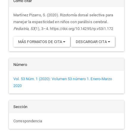
Detalles
Cómo citar
del
Martínez Pizarro, S. (2020). Rizotomía dorsal selectiva para
manejar la espasticidad en niños con parálisis cerebral.
artículo
Pediatría
,
53
(1), 3–4. https://doi.org/10.14295/rp.v53i1.172
MÁS FORMATOS DE CITA
DESCARGAR CITA
Número
Vol. 53 Núm. 1 (2020): Volumen 53 número 1. Enero-Marzo
2020
Sección
Correspondencia