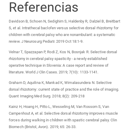
Referencias
Davidson B, Schoen N, Sedighim S, Haldenby R, Dalziel B, Breitbart
S, et al. Intrathecal baclofen versus selective dorsal rhizotomy for
children with cerebral palsy who are nonambulant: a systematic
review. J Neurosurg Pediatr. 2019 Oct 18:1-9.
Velnar T, Spazzapan P, Rodi Z, Kos N, Bosnjak R. Selective dorsal
rhizotomy in cerebral palsy spasticity - a newly established
operative technique in Slovenia: A case report and review of
literature. World J Clin Cases. 2019; 7(10): 1133-1141.
Graham D, Aquilina K, Mankad K, Wimalasundera N. Selective
dorsal rhizotomy: current state of practice and the role of imaging.
Quant Imaging Med Surg. 2018; 8(2): 209-218
Kainz H, Hoang H, Pitto L, Wesseling M, Van Rossom S, Van
Campenhout A, et al. Selective dorsal rhizotomy improves muscle
forces during walking in children with spastic cerebral palsy. Clin
Biomech (Bristol, Avon). 2019; 65: 26-33.