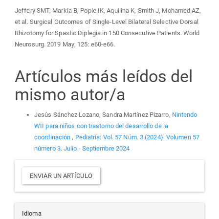
Jeffery SMT, Markia B, Pople IK, Aquilina K, Smith J, Mohamed AZ,
et al. Surgical Outcomes of Single-Level Bilateral Selective Dorsal
Rhizotomy for Spastic Diplegia in 150 Consecutive Patients. World
Neurosurg. 2019 May; 125: e60-e66.
Artículos más leídos del
mismo autor/a
Jesús Sánchez Lozano, Sandra Martínez Pizarro,
Nintendo
WII para niños con trastorno del desarrollo de la
coordinación
,
Pediatría: Vol. 57 Núm. 3 (2024): Volumen 57
número 3. Julio - Septiembre 2024
Enviar
ENVIAR UN ARTÍCULO
un
Idioma