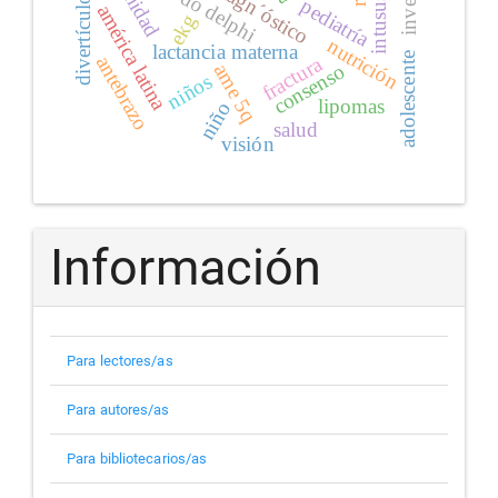
divertículo meckel
método delphi
diagn´óstico
pediatría
américa latina
ekg
nutrición
lactancia materna
adolescente
antebrazo
fractura
consenso
ame 5q
niños
lipomas
niño
salud
visión
Información
Para lectores/as
Para autores/as
Para bibliotecarios/as