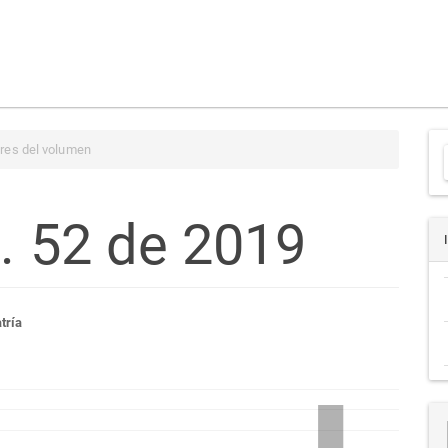
res del volumen
l. 52 de 2019
a
tenido
tría
cipal