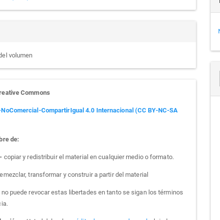
del volumen
Creative Commons
-NoComercial-CompartirIgual 4.0 Internacional (CC BY-NC-SA
bre de:
 -
copiar y redistribuir el material en cualquier medio o formato.
emezclar, transformar y construir a partir del material
a no puede revocar estas libertades en tanto se sigan los términos
cia.