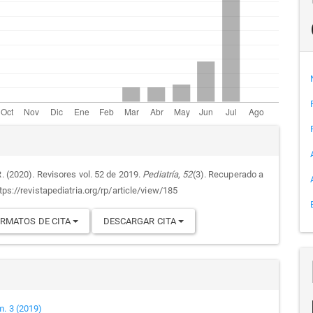
culo
alles
R. (2020). Revisores vol. 52 de 2019.
Pediatría
,
52
(3). Recuperado a
ttps://revistapediatria.org/rp/article/view/185
culo
RMATOS DE CITA
DESCARGAR CITA
m. 3 (2019)