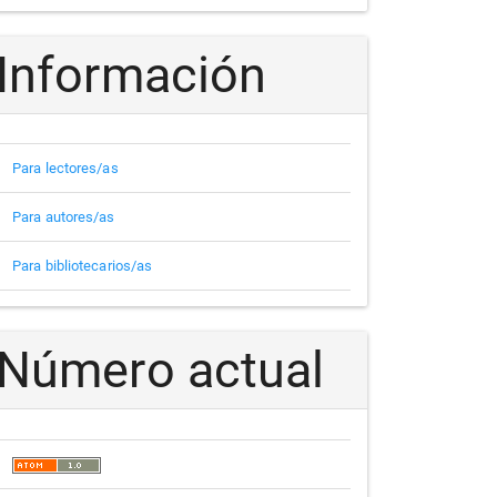
Información
Para lectores/as
Para autores/as
Para bibliotecarios/as
Número actual