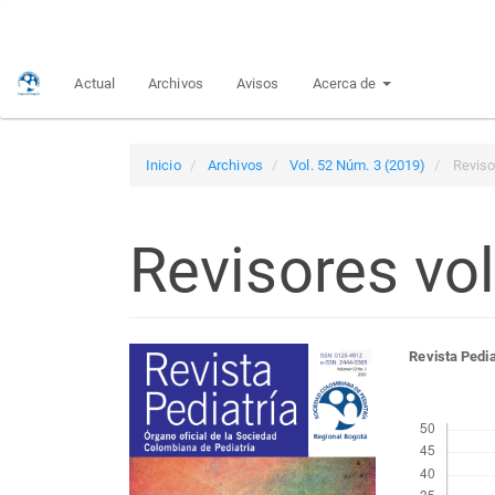
Navegación
principal
Contenido
Actual
Archivos
Avisos
Acerca de
principal
Barra
lateral
Inicio
Archivos
Vol. 52 Núm. 3 (2019)
Reviso
Revisores vo
Barra
Con
Revista Pedia
lateral
prin
Descargas
del
del