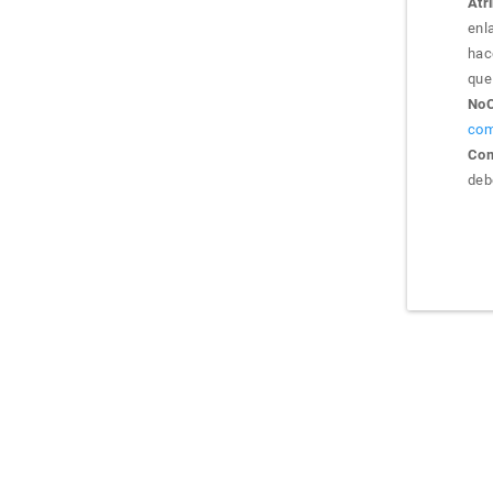
Atr
enla
hac
que 
NoC
com
Com
debe