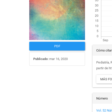
artículo
artí
Det
PDF
Cómo citar
del
Publicado:
mar 16, 2020
Pediatría, 
partir de h
artí
MÁS FO
Número
Vol. 52 Nú