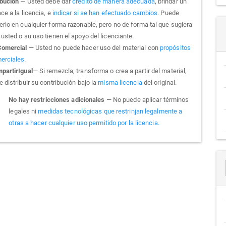
ibución
— Usted debe dar
crédito de manera adecuada
, brindar un
ce a la licencia, e
indicar si se han efectuado cambios
. Puede
erlo en cualquier forma razonable, pero no de forma tal que sugiera
usted o su uso tienen el apoyo del licenciante.
omercial
— Usted no puede hacer uso del material con
propósitos
erciales
.
partirIgual
— Si remezcla, transforma o crea a partir del material,
 distribuir su contribución bajo la
misma licencia
del original.
No hay restricciones adicionales
— No puede aplicar términos
legales ni
medidas tecnológicas que restrinjan legalmente a
otras a hacer cualquier uso permitido por la licencia.