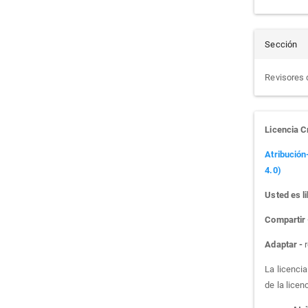
Sección
Revisores 
Licencia 
Atribución
4.0)
Usted es li
Compartir
Adaptar -
r
La licenci
de la licen