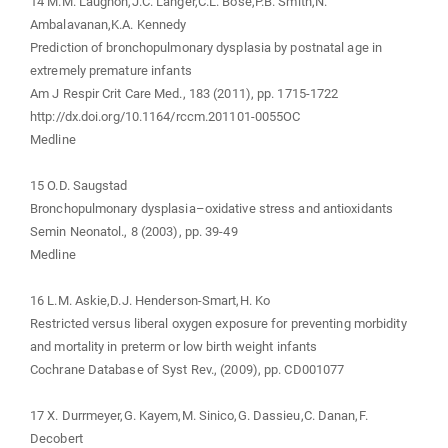
14 M.M. Laughon,J.C. Langer,C.L. Bose,P.B. Smith,N.
Ambalavanan,K.A. Kennedy
Prediction of bronchopulmonary dysplasia by postnatal age in
extremely premature infants
Am J Respir Crit Care Med., 183 (2011), pp. 1715-1722
http://dx.doi.org/10.1164/rccm.201101-0055OC
Medline
15 O.D. Saugstad
Bronchopulmonary dysplasia–oxidative stress and antioxidants
Semin Neonatol., 8 (2003), pp. 39-49
Medline
16 L.M. Askie,D.J. Henderson-Smart,H. Ko
Restricted versus liberal oxygen exposure for preventing morbidity
and mortality in preterm or low birth weight infants
Cochrane Database of Syst Rev., (2009), pp. CD001077
17 X. Durrmeyer,G. Kayem,M. Sinico,G. Dassieu,C. Danan,F.
Decobert