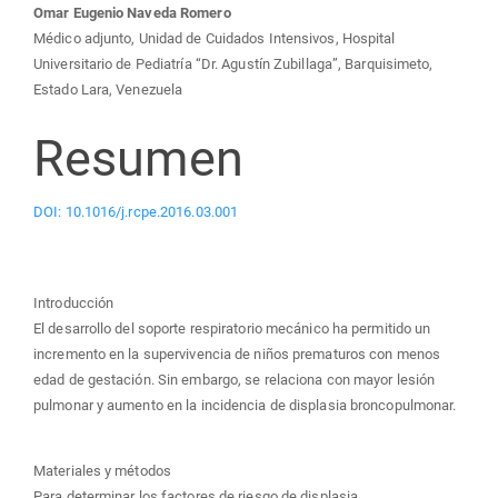
Contenido
Omar Eugenio Naveda Romero
Médico adjunto, Unidad de Cuidados Intensivos, Hospital
principal
Universitario de Pediatría “Dr. Agustín Zubillaga”, Barquisimeto,
Estado Lara, Venezuela
del
Resumen
artículo
DOI: 10.1016/j.rcpe.2016.03.001
Introducción
El desarrollo del soporte respiratorio mecánico ha permitido un
incremento en la supervivencia de niños prematuros con menos
edad de gestación. Sin embargo, se relaciona con mayor lesión
pulmonar y aumento en la incidencia de displasia broncopulmonar.
Materiales y métodos
Para determinar los factores de riesgo de displasia