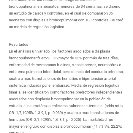
broncopulmonar en neonatos menores de 34 semanas, se diseñó
un estudio de casos y controles, en el cual se compararon 36
neonatos con displasia broncopulmonar con 108 controles. Se creó
un modelo de regresión logística.
Resultados
En el análisis univariado, los factores asociados a displasia
broncopulmonar fueron: FiO2mayor de 35% por más de tres días,
enfermedad de membranas hialinas, sepsis precoz, neumotórax o
enfisema pulmonar intersticial, persistencia del conducto arterioso,
cuatro o más transfusiones de hematíes e hipertensión arterial
sistémica inducida por el embarazo. Mediante regresión logística
binaria, se identificaron como factores predictores independientes
asociados con displasia broncopulmonar en la población de
estudio, el neumotórax o enfisema pulmonar intersticial (odds ratio,
OR=1,7; IC95% 1,3-9,1; p=0,039) y cuatro o más transfusiones de
hematíes (OR=2,1; IC95% 1,6-8,1; p=0,025). La mortalidad fue
mayor en el grupo con displasia broncopulmonar (41,7% Vs. 22,2%;