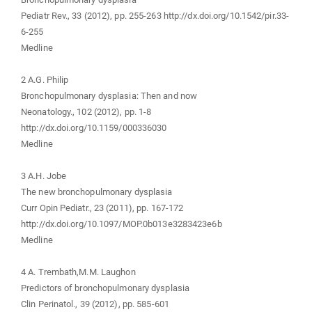
Pediatr Rev., 33 (2012), pp. 255-263 http://dx.doi.org/10.1542/pir.33-
6-255
Medline
2 A.G. Philip
Bronchopulmonary dysplasia: Then and now
Neonatology., 102 (2012), pp. 1-8
http://dx.doi.org/10.1159/000336030
Medline
3 A.H. Jobe
The new bronchopulmonary dysplasia
Curr Opin Pediatr., 23 (2011), pp. 167-172
http://dx.doi.org/10.1097/MOP.0b013e3283423e6b
Medline
4 A. Trembath,M.M. Laughon
Predictors of bronchopulmonary dysplasia
Clin Perinatol., 39 (2012), pp. 585-601