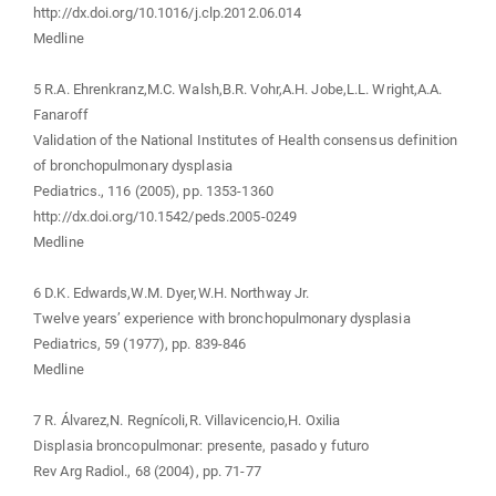
http://dx.doi.org/10.1016/j.clp.2012.06.014
Medline
5 R.A. Ehrenkranz,M.C. Walsh,B.R. Vohr,A.H. Jobe,L.L. Wright,A.A.
Fanaroff
Validation of the National Institutes of Health consensus definition
of bronchopulmonary dysplasia
Pediatrics., 116 (2005), pp. 1353-1360
http://dx.doi.org/10.1542/peds.2005-0249
Medline
6 D.K. Edwards,W.M. Dyer,W.H. Northway Jr.
Twelve years’ experience with bronchopulmonary dysplasia
Pediatrics, 59 (1977), pp. 839-846
Medline
7 R. Álvarez,N. Regnícoli,R. Villavicencio,H. Oxilia
Displasia broncopulmonar: presente, pasado y futuro
Rev Arg Radiol., 68 (2004), pp. 71-77