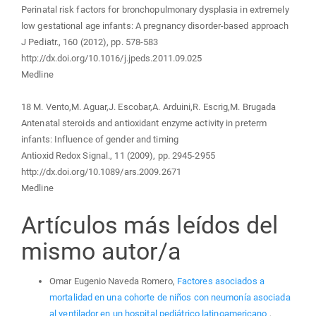
Perinatal risk factors for bronchopulmonary dysplasia in extremely
low gestational age infants: A pregnancy disorder-based approach
J Pediatr., 160 (2012), pp. 578-583
http://dx.doi.org/10.1016/j.jpeds.2011.09.025
Medline
18 M. Vento,M. Aguar,J. Escobar,A. Arduini,R. Escrig,M. Brugada
Antenatal steroids and antioxidant enzyme activity in preterm
infants: Influence of gender and timing
Antioxid Redox Signal., 11 (2009), pp. 2945-2955
http://dx.doi.org/10.1089/ars.2009.2671
Medline
Artículos más leídos del
mismo autor/a
Omar Eugenio Naveda Romero,
Factores asociados a
mortalidad en una cohorte de niños con neumonía asociada
al ventilador en un hospital pediátrico latinoamericano
,