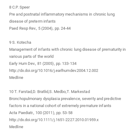
8 C.P. Speer
Pre and postnatal inflammatory mechanisms in chronic lung
disease of preterm infants
Paed Resp Rev., 5 (2004), pp. 24-44
9 S. Kotecha
Management of infants with chronic lung disease of prematurity in
various parts of the world
Early Hum Dev., 81 (2005), pp. 133-134
http://dx.doi.org/10.1016/j.earlhumdev.2004.12.002
Medline
10 T. Farstad,D. Bratlid,S. Medbo,T. Markestad
Bronchopulmonary dysplasia prevalence, severity and predictive
factors in a national cohort of extremely premature infants
Acta Paediatr., 100 (2011), pp. 53-58
http://dx.doi.org/10.1111/j.1651-2227.2010.01959.x
Medline