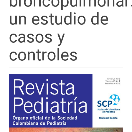
broncopulmonar
un estudio de
casos y
controles
Barra
lateral
del
artículo