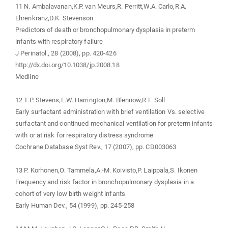
11 N. Ambalavanan,K.P. van Meurs,R. Perritt,W.A. Carlo,R.A.
Ehrenkranz,D.K. Stevenson
Predictors of death or bronchopulmonary dysplasia in preterm
infants with respiratory failure
J Perinatol., 28 (2008), pp. 420-426
http://dx.doi.org/10.1038/jp.2008.18
Medline
12 T.P. Stevens,E.W. Harrington,M. Blennow,R.F. Soll
Early surfactant administration with brief ventilation Vs. selective
surfactant and continued mechanical ventilation for preterm infants
with or at risk for respiratory distress syndrome
Cochrane Database Syst Rev., 17 (2007), pp. CD003063
13 P. Korhonen,O. Tammela,A.-M. Koivisto,P. Laippala,S. Ikonen
Frequency and risk factor in bronchopulmonary dysplasia in a
cohort of very low birth weight infants
Early Human Dev., 54 (1999), pp. 245-258