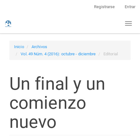
Navegación
Registrarse
Entrar
principal
Contenido
Toggl
principal
naviga
Barra
lateral
Inicio
Archivos
Vol. 49 Núm. 4 (2016): octubre - diciembre
Editorial
Un final y un
comienzo
nuevo