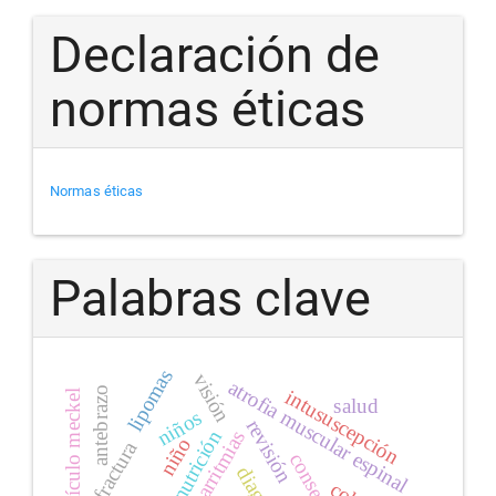
Declaración de
normas éticas
Normas éticas
Palabras clave
lipomas
visión
atrofia muscular espinal
antebrazo
intususcepción
divertículo meckel
salud
niños
revisión
nutrición
arritmias
niño
fractura
consenso