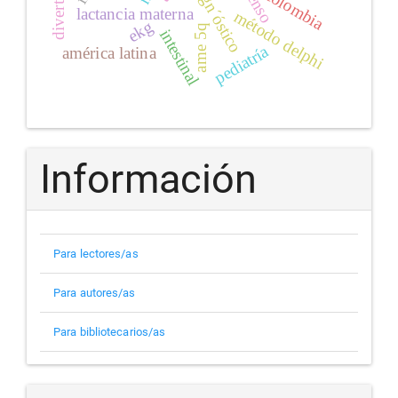
diagn´óstico
colombia
lactancia materna
método delphi
ekg
ame 5q
intestinal
pediatría
américa latina
Información
Para lectores/as
Para autores/as
Para bibliotecarios/as