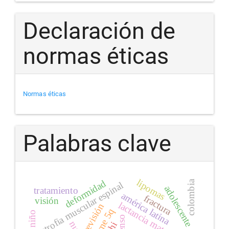
Declaración de
normas éticas
Normas éticas
Palabras clave
lipomas
deformidad
colombia
atrofia muscular espinal
adolescente
tratamiento
américa latina
fractura
visión
lactancia materna
revisión
ame 5q