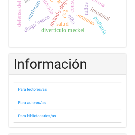
defensa del niño
consenso
nutrición
método delphi
antebrazo
niños
intestinal
ekg
arritmias
niño
diagn´óstico
pediatría
salud
divertículo meckel
Información
Para lectores/as
Para autores/as
Para bibliotecarios/as