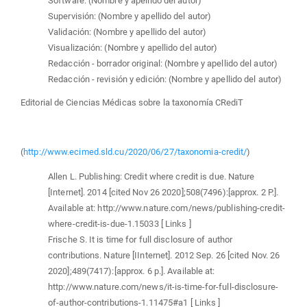
Software: (Nombre y apellido del autor)
Supervisión: (Nombre y apellido del autor)
Validación: (Nombre y apellido del autor)
Visualización: (Nombre y apellido del autor)
Redacción - borrador original: (Nombre y apellido del autor)
Redacción - revisión y edición: (Nombre y apellido del autor)
Editorial de Ciencias Médicas sobre la taxonomía CRediT
(
http://www.ecimed.sld.cu/2020/06/27/taxonomia-credit/
)
Allen L. Publishing: Credit where credit is due. Nature
[Internet]. 2014 [cited Nov 26 2020];508(7496):[approx. 2 P.].
Available at: http://www.nature.com/news/publishing-credit-
where-credit-is-due-1.15033 [ Links ]
Frische S. It is time for full disclosure of author
contributions. Nature [IInternet]. 2012 Sep. 26 [cited Nov. 26
2020];489(7417):[approx. 6 p.]. Available at:
http://www.nature.com/news/it-is-time-for-full-disclosure-
of-author-contributions-1.11475#a1 [ Links ]