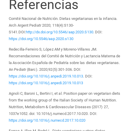
Referencias
Comité Nacional de Nutrición. Dietas vegetarianas en la infancia.
Arch Argent Pediatr 2020; 118(4):S130-
S141.DOI:
http://dx.doi.org/10.5546/aap.2020.S130
. DOI:
https://doi.org/10.5546/aap.2020.s130
Redecilla-Ferreiro S, López AM y Moreno-Villares JM.
Recomendaciones del Comité de Nutrición y Lactancia Materna de
la Asociación Española de Pediatría sobre las dietas vegetarianas.
An Pediatr (Barc). 2020;92(5):301-306. DOI:
https://doi.org/10.1016/j.anpedi.2019.10.013
. DOI:
https://doi.org/10.1016/j.anpedi.2019.10.013
Agnoli C, Baroni L, Bertini I, et al. Position paper on vegetarian diets
from the working group of the Italian Society of Human Nutrition.
Nutrition, Metabolism & Cardiovascular Diseases (2017) 27,
1037e1052. doi: 10.1016/j.numecd.2017.10.020. DOI:
https://doi.org/10.1016/j.numecd.2017.10.020
Farran A, Illan M, Padró L. Dieta vegetariana y otras dietas