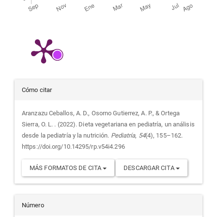
Detalles
Cómo citar
del
Aranzazu Ceballos, A. D., Osorno Gutierrez, A. P., & Ortega
Sierra, O. L. . (2022). Dieta vegetariana en pediatría, un análisis
artículo
desde la pediatría y la nutrición.
Pediatría
,
54
(4), 155–162.
https://doi.org/10.14295/rp.v54i4.296
MÁS FORMATOS DE CITA
DESCARGAR CITA
Número