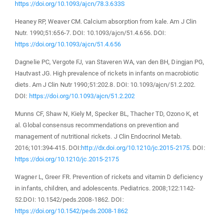
https://doi.org/10.1093/ajcn/78.3.633S
Heaney RP, Weaver CM. Calcium absorption from kale. Am J Clin
Nutr. 1990;51:656-7. DOI: 10.1093/ajcn/51.4.656. DOI:
https://doi.org/10.1093/ajcn/51.4.656
Dagnelie PC, Vergote FJ, van Staveren WA, van den BH, Dingjan PG,
Hautvast JG. High prevalence of rickets in infants on macrobiotic
diets. Am J Clin Nutr 1990;51:202.8. DOI: 10.1093/ajcn/51.2.202.
DOI:
https://doi.org/10.1093/ajcn/51.2.202
Munns CF, Shaw N, Kiely M, Specker BL, Thacher TD, Ozono K, et
al. Global consensus recommendations on prevention and
management of nutritional rickets. J Clin Endocrinol Metab.
2016;101:394-415. DOI:
http://dx.doi.org/10.1210/jc.2015-2175
. DOI:
https://doi.org/10.1210/jc.2015-2175
Wagner L, Greer FR. Prevention of rickets and vitamin D deficiency
in infants, children, and adolescents. Pediatrics. 2008;122:1142-
52.DOI: 10.1542/peds.2008-1862. DOI:
https://doi.org/10.1542/peds.2008-1862