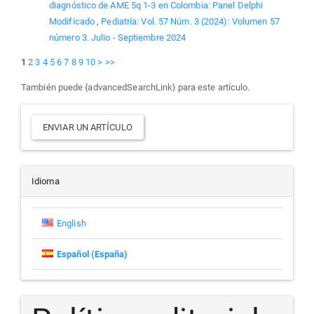
diagnóstico de AME 5q 1-3 en Colombia: Panel Delphi
Modificado
,
Pediatría: Vol. 57 Núm. 3 (2024): Volumen 57
número 3. Julio - Septiembre 2024
1
2
3
4
5
6
7
8
9
10
>
>>
También puede {advancedSearchLink} para este artículo.
Enviar
ENVIAR UN ARTÍCULO
un
artículo
Idioma
English
Español (España)