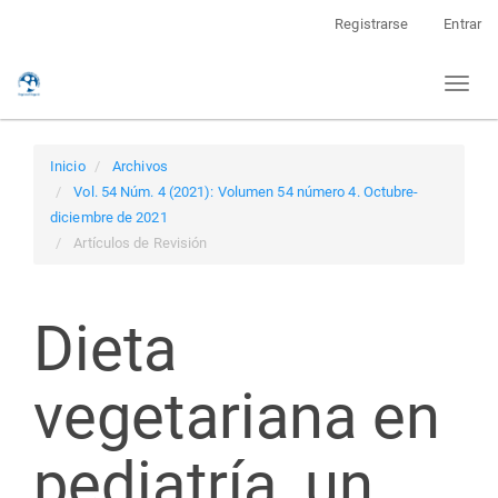
Navegación
Registrarse
Entrar
principal
Contenido
Toggl
principal
naviga
Barra
lateral
Inicio
Archivos
Vol. 54 Núm. 4 (2021): Volumen 54 número 4. Octubre-
diciembre de 2021
Artículos de Revisión
Dieta
vegetariana en
pediatría, un