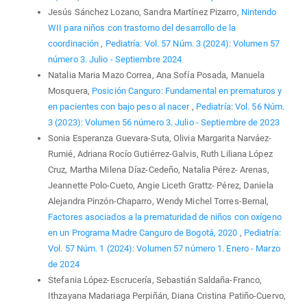
Jesús Sánchez Lozano, Sandra Martínez Pizarro,
Nintendo
WII para niños con trastorno del desarrollo de la
coordinación
,
Pediatría: Vol. 57 Núm. 3 (2024): Volumen 57
número 3. Julio - Septiembre 2024
Natalia Maria Mazo Correa, Ana Sofía Posada, Manuela
Mosquera,
Posición Canguro: Fundamental en prematuros y
en pacientes con bajo peso al nacer
,
Pediatría: Vol. 56 Núm.
3 (2023): Volumen 56 número 3. Julio - Septiembre de 2023
Sonia Esperanza Guevara-Suta, Olivia Margarita Narváez-
Rumié, Adriana Rocío Gutiérrez-Galvis, Ruth Liliana López
Cruz, Martha Milena Díaz-Cedeño, Natalia Pérez- Arenas,
Jeannette Polo-Cueto, Angie Liceth Grattz- Pérez, Daniela
Alejandra Pinzón-Chaparro, Wendy Michel Torres-Bernal,
Factores asociados a la prematuridad de niños con oxígeno
en un Programa Madre Canguro de Bogotá, 2020
,
Pediatría:
Vol. 57 Núm. 1 (2024): Volumen 57 número 1. Enero - Marzo
de 2024
Stefania López-Escrucería, Sebastián Saldaña-Franco,
Ithzayana Madariaga Perpiñán, Diana Cristina Patiño-Cuervo,