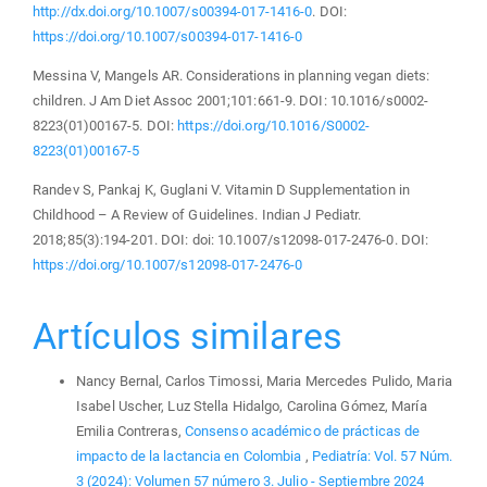
http://dx.doi.org/10.1007/s00394-017-1416-0
. DOI:
https://doi.org/10.1007/s00394-017-1416-0
Messina V, Mangels AR. Considerations in planning vegan diets:
children. J Am Diet Assoc 2001;101:661-9. DOI: 10.1016/s0002-
8223(01)00167-5. DOI:
https://doi.org/10.1016/S0002-
8223(01)00167-5
Randev S, Pankaj K, Guglani V. Vitamin D Supplementation in
Childhood – A Review of Guidelines. Indian J Pediatr.
2018;85(3):194-201. DOI: doi: 10.1007/s12098-017-2476-0. DOI:
https://doi.org/10.1007/s12098-017-2476-0
Artículos similares
Nancy Bernal, Carlos Timossi, Maria Mercedes Pulido, Maria
Isabel Uscher, Luz Stella Hidalgo, Carolina Gómez, María
Emilia Contreras,
Consenso académico de prácticas de
impacto de la lactancia en Colombia
,
Pediatría: Vol. 57 Núm.
3 (2024): Volumen 57 número 3. Julio - Septiembre 2024