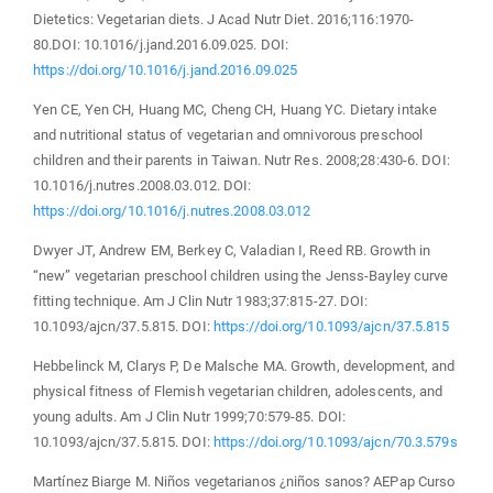
Dietetics: Vegetarian diets. J Acad Nutr Diet. 2016;116:1970-
80.DOI: 10.1016/j.jand.2016.09.025. DOI:
https://doi.org/10.1016/j.jand.2016.09.025
Yen CE, Yen CH, Huang MC, Cheng CH, Huang YC. Dietary intake
and nutritional status of vegetarian and omnivorous preschool
children and their parents in Taiwan. Nutr Res. 2008;28:430-6. DOI:
10.1016/j.nutres.2008.03.012. DOI:
https://doi.org/10.1016/j.nutres.2008.03.012
Dwyer JT, Andrew EM, Berkey C, Valadian I, Reed RB. Growth in
“new” vegetarian preschool children using the Jenss-Bayley curve
fitting technique. Am J Clin Nutr 1983;37:815-27. DOI:
10.1093/ajcn/37.5.815. DOI:
https://doi.org/10.1093/ajcn/37.5.815
Hebbelinck M, Clarys P, De Malsche MA. Growth, development, and
physical fitness of Flemish vegetarian children, adolescents, and
young adults. Am J Clin Nutr 1999;70:579-85. DOI:
10.1093/ajcn/37.5.815. DOI:
https://doi.org/10.1093/ajcn/70.3.579s
Martínez Biarge M. Niños vegetarianos ¿niños sanos? AEPap Curso