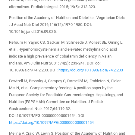
alternativas. Pediatr Integral. 2015; 19(5): 313-323.
Position ofthe Academy of Nutrition and Dietetics: Vegetarian Diets
. J Acad Nutr Diet 2016;116(12):1970-1980. DOI:
10.1016/j.jand.2016.09.025.
Refsum H, Yajnik CS, Gadkari M, Schneede J, Vollset SE, Orning L,
et al. Hyperhomocysteinemia and elevated methylmalonic acid
indicate a high prevalence of cobalamin deficiency in Asian
Indians. Am J Clin Nutr 2001; 74(2): 233-241. DOI: doi:
10.1093/ajcn/74.2.233. DOI:
https://doi.org/10.1093/ajcn/74.2.233
Fewtrell M, Bronsky J, Campoy C, Domellöf M, Embleton N, Fidler
Mis N, et al. Complementary feeding: A position paper by the
European Society for Paediatric Gastroenterology, Hepatology, and
Nutrition (ESPGHAN) Committee on Nutrition. J Pediatr
Gastroenterol. Nutr. 2017;64:119-32.
DOI:10.1097/MPG.0000000000001454. DOI:
https://doi.org/10.1097/MPG.0000000000001454
Melina V, Craig W, Levin S. Position of the Academy of Nutrition and