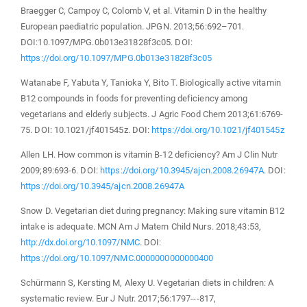
Braegger C, Campoy C, Colomb V, et al. Vitamin D in the healthy
European paediatric population. JPGN. 2013;56:692–701.
DOI:10.1097/MPG.0b013e31828f3c05. DOI:
https://doi.org/10.1097/MPG.0b013e31828f3c05
Watanabe F, Yabuta Y, Tanioka Y, Bito T. Biologically active vitamin
B12 compounds in foods for preventing deficiency among
vegetarians and elderly subjects. J Agric Food Chem 2013;61:6769-
75. DOI: 10.1021/jf401545z. DOI:
https://doi.org/10.1021/jf401545z
Allen LH. How common is vitamin B-12 deficiency? Am J Clin Nutr
2009;89:693-6. DOI:
https://doi.org/10.3945/ajcn.2008.26947A
. DOI:
https://doi.org/10.3945/ajcn.2008.26947A
Snow D. Vegetarian diet during pregnancy: Making sure vitamin B12
intake is adequate. MCN Am J Matern Child Nurs. 2018;43:53,
http://dx.doi.org/10.1097/NMC
. DOI:
https://doi.org/10.1097/NMC.0000000000000400
Schürmann S, Kersting M, Alexy U. Vegetarian diets in children: A
systematic review. Eur J Nutr. 2017;56:1797---817,