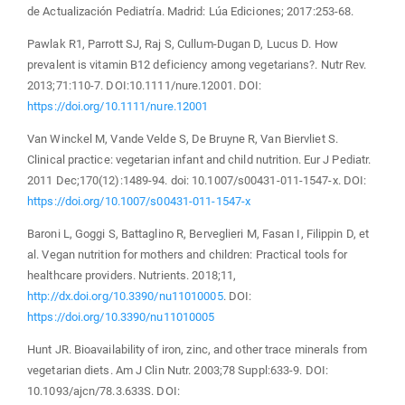
de Actualización Pediatría. Madrid: Lúa Ediciones; 2017:253-68.
Pawlak R1, Parrott SJ, Raj S, Cullum-Dugan D, Lucus D. How
prevalent is vitamin B12 deficiency among vegetarians?. Nutr Rev.
2013;71:110-7. DOI:10.1111/nure.12001. DOI:
https://doi.org/10.1111/nure.12001
Van Winckel M, Vande Velde S, De Bruyne R, Van Biervliet S.
Clinical practice: vegetarian infant and child nutrition. Eur J Pediatr.
2011 Dec;170(12):1489-94. doi: 10.1007/s00431-011-1547-x. DOI:
https://doi.org/10.1007/s00431-011-1547-x
Baroni L, Goggi S, Battaglino R, Berveglieri M, Fasan I, Filippin D, et
al. Vegan nutrition for mothers and children: Practical tools for
healthcare providers. Nutrients. 2018;11,
http://dx.doi.org/10.3390/nu11010005
. DOI:
https://doi.org/10.3390/nu11010005
Hunt JR. Bioavailability of iron, zinc, and other trace minerals from
vegetarian diets. Am J Clin Nutr. 2003;78 Suppl:633-9. DOI:
10.1093/ajcn/78.3.633S. DOI: