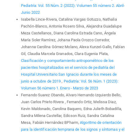
Pediatría: Vol. 55 Núm. 2 (2022): Volumen 55 número 2. Abril-
Junio 2022
Isabella Lince-Rivera, Catalina Vargas Gotuzzo, Nathalia
Pachón-Blanco, Antonia Rosero Silva, Alejandra Guadalupe
Meza Castellanos, Diana Carolina Estrada Cano, Ángela
María Soler Ramírez, Johana Paola Orozco Corredor,
Johanna Carolina Gómez Molano, Alexa Kunzel-Gallo, Fabían
Gil, Claudia Marcela Granados, Clara Eugenia Plata,
Clasificación y comportamiento antropométrico de los
pacientes hospitalizados en el servicio de pediatría del
Hospital Universitario San Ignacio durante los meses de
junio a octubre de 2019
,
Pediatría: Vol. 56 Núm. 1 (2023):
Volumen 56 número 1. Enero - Marzo de 2023
Fernando Suarez Obando, Alvaro Hernando Izquierdo Bello,
Juan Carlos Prieto Rivera , Fernando Ortiz, Melissa Diaz,
Kevin Maldonado, Carolina Baquero, Edna Julieth Bobadilla,
Sandra Milena Castellar, Edicson Ruiz, Sandra Catalina
Mesa, Fabián Hernández BPharm,
Algoritmo de orientación
para la identificación temprana de los signos y síntomas y el