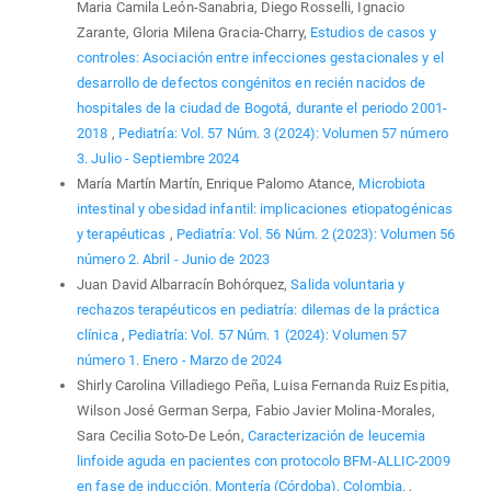
Maria Camila León-Sanabria, Diego Rosselli, Ignacio
Zarante, Gloria Milena Gracia-Charry,
Estudios de casos y
controles: Asociación entre infecciones gestacionales y el
desarrollo de defectos congénitos en recién nacidos de
hospitales de la ciudad de Bogotá, durante el periodo 2001-
2018
,
Pediatría: Vol. 57 Núm. 3 (2024): Volumen 57 número
3. Julio - Septiembre 2024
María Martín Martín, Enrique Palomo Atance,
Microbiota
intestinal y obesidad infantil: implicaciones etiopatogénicas
y terapéuticas
,
Pediatría: Vol. 56 Núm. 2 (2023): Volumen 56
número 2. Abril - Junio de 2023
Juan David Albarracín Bohórquez,
Salida voluntaria y
rechazos terapéuticos en pediatría: dilemas de la práctica
clínica
,
Pediatría: Vol. 57 Núm. 1 (2024): Volumen 57
número 1. Enero - Marzo de 2024
Shirly Carolina Villadiego Peña, Luisa Fernanda Ruiz Espitia,
Wilson José German Serpa, Fabio Javier Molina-Morales,
Sara Cecilia Soto-De León,
Caracterización de leucemia
linfoide aguda en pacientes con protocolo BFM-ALLIC-2009
en fase de inducción. Montería (Córdoba), Colombia.
,