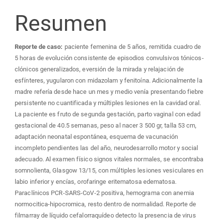
Resumen
Reporte de caso:
paciente femenina de 5 años, remitida cuadro de
5 horas de evolución consistente de episodios convulsivos tónicos-
clónicos generalizados, eversión de la mirada y relajación de
esfínteres, yugularon con midazolam y fenitoína. Adicionalmente la
madre refería desde hace un mes y medio venía presentando fiebre
persistente no cuantificada y múltiples lesiones en la cavidad oral.
La paciente es fruto de segunda gestación, parto vaginal con edad
gestacional de 40.5 semanas, peso al nacer 3 500 gr, talla 53 cm,
adaptación neonatal espontánea, esquema de vacunación
incompleto pendientes las del año, neurodesarrollo motor y social
adecuado. Al examen físico signos vitales normales, se encontraba
somnolienta, Glasgow 13/15, con múltiples lesiones vesiculares en
labio inferior y encías, orofaringe eritematosa edematosa.
Paraclínicos PCR-SARS-CoV-2 positiva, hemograma con anemia
normocitica-hipocromica, resto dentro de normalidad. Reporte de
filmarray de líquido cefalorraquídeo detecto la presencia de virus