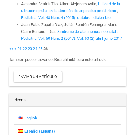
Alejandra Beatriz Tijo, Albert Alejandro Ávila,
Utilidad de la
ultrasonografía en la atención de urgencias pediátricas
,
Pediatría: Vol. 48 Núm. 4 (2015): octubre - diciembre
Juan Pablo Zapata Diaz, Julián Rendón Fonnegra, Marie
Claire Berrouet, Dra.,
Síndrome de abstinencia neonatal
,
Pediatría: Vol. 50 Núm. 2 (2017): Vol. 50 (2) abril-junio 2017
<<
<
21
22
23
24
25
26
También puede {advancedSearchLink} para este artículo.
Enviar
ENVIAR UN ARTÍCULO
un
artículo
Idioma
English
Español (España)