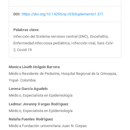
DOI:
https://doi.org/10.14295/rp.v55iSuplemento1.371
Palabras clave:
Infección del Sistema nervioso central (SNC), Encefalitis,
Enfermedad infecciosa pediátrica, Infección viral, Sars-CoV-
2, Covid-19
Contenido
Monica Liseth Holguin Barrera
Médico Residente de Pediatria, Hospital Regional de la Orinoquia,
principal
Yopal- Colombia
Lorena García Agudelo
del
Médico, Especialista en Epidemiología
Ledmar Jovanny Vargas Rodríguez
artículo
Médico, Especialista en Epidemiología
Natalia Fuentes Rodríguez
Médica Fundación universitaria Juan N. Corpas