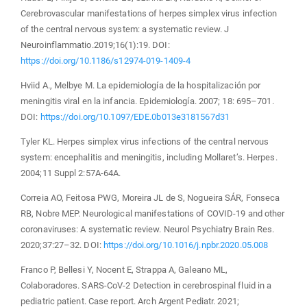
Cerebrovascular manifestations of herpes simplex virus infection
of the central nervous system: a systematic review. J
Neuroinflammatio.2019;16(1):19. DOI:
https://doi.org/10.1186/s12974-019-1409-4
Hviid A., Melbye M. La epidemiología de la hospitalización por
meningitis viral en la infancia. Epidemiología. 2007; 18: 695–701.
DOI:
https://doi.org/10.1097/EDE.0b013e3181567d31
Tyler KL. Herpes simplex virus infections of the central nervous
system: encephalitis and meningitis, including Mollaret’s. Herpes.
2004;11 Suppl 2:57A-64A.
Correia AO, Feitosa PWG, Moreira JL de S, Nogueira SÁR, Fonseca
RB, Nobre MEP. Neurological manifestations of COVID-19 and other
coronaviruses: A systematic review. Neurol Psychiatry Brain Res.
2020;37:27–32. DOI:
https://doi.org/10.1016/j.npbr.2020.05.008
Franco P, Bellesi Y, Nocent E, Strappa A, Galeano ML,
Colaboradores. SARS-CoV-2 Detection in cerebrospinal fluid in a
pediatric patient. Case report. Arch Argent Pediatr. 2021;