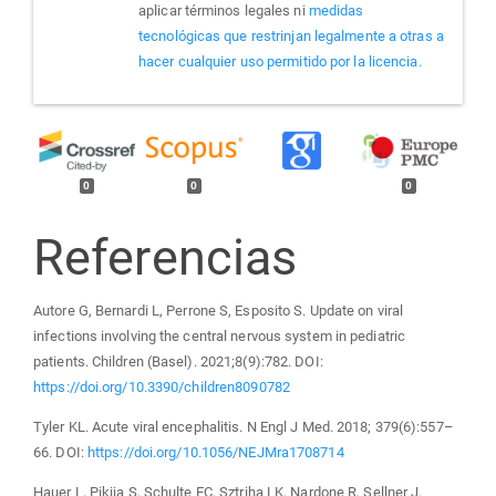
aplicar términos legales ni
medidas
tecnológicas que restrinjan legalmente a otras a
hacer cualquier uso permitido por la licencia.
0
0
0
Referencias
Autore G, Bernardi L, Perrone S, Esposito S. Update on viral
infections involving the central nervous system in pediatric
patients. Children (Basel). 2021;8(9):782. DOI:
https://doi.org/10.3390/children8090782
Tyler KL. Acute viral encephalitis. N Engl J Med. 2018; 379(6):557–
66. DOI:
https://doi.org/10.1056/NEJMra1708714
Hauer L, Pikija S, Schulte EC, Sztriha LK, Nardone R, Sellner J.