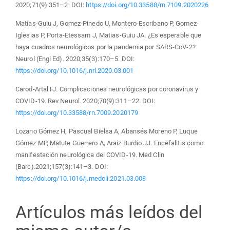
2020;71(9):351–2. DOI:
https://doi.org/10.33588/rn.7109.2020226
Matías-Guiu J, Gomez-Pinedo U, Montero-Escribano P, Gomez-
Iglesias P, Porta-Etessam J, Matias-Guiu JA. ¿Es esperable que
haya cuadros neurológicos por la pandemia por SARS-CoV-2?
Neurol (Engl Ed). 2020;35(3):170–5. DOI:
https://doi.org/10.1016/j.nrl.2020.03.001
Carod-Artal FJ. Complicaciones neurológicas por coronavirus y
COVID-19. Rev Neurol. 2020;70(9):311–22. DOI:
https://doi.org/10.33588/rn.7009.2020179
Lozano Gómez H, Pascual Bielsa A, Abansés Moreno P, Luque
Gómez MP, Matute Guerrero A, Araiz Burdio JJ. Encefalitis como
manifestación neurológica del COVID-19. Med Clin
(Barc).2021;157(3):141–3. DOI:
https://doi.org/10.1016/j.medcli.2021.03.008
Artículos más leídos del