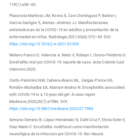
119(1):e58–60.
Plasencia-Martínez JM, Rovira À, Caro Domínguez P, Barber I,
García-Garrigós E, Arenas-Jiménez JJ. Manifestaciones
extratorácicas de la COVID-19 en adultos y presentación de la
enfermedad en niños. Radiologia.2021;63(4):370–83. DOI:
https://doi.org/10.1016/j.rx.2021.03.005
Molano Franco D, Valencia A, Nieto V, Robayo I, Osorio-Perdomo D.
Encefalitis viral por COVID-19: reporte de caso. Acta Colomb Cuid
Intensivo.2020;
Conto-Palomino NM, Cabrera-Bueno ML, Vargas-Ponce KG,
Rondón-Abuhadba EA, Atamari-Anahui N. Encephalitis associated
with COVID-19 in a 13-year-old girl: A case report.
Medwave.2020;20(7):e7984. DOI:
https://doi.org/10.5867/medwave.2020.07.7984
Serrano-Serrano B, López-Hernández N, Dahl-Cruz F, Elvira-Soler E,
Díaz-Marín C. Encefalitis multifocal como manifestación
neurológica de la infección por COVID-19. Rev Neurol.