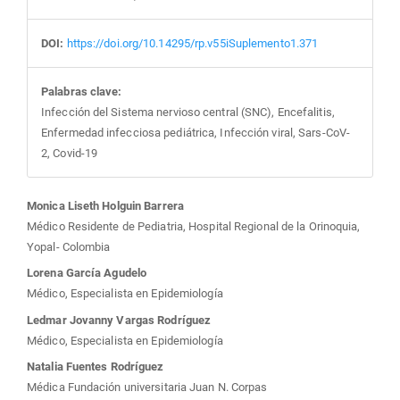
DOI:
https://doi.org/10.14295/rp.v55iSuplemento1.371
Palabras clave:
Infección del Sistema nervioso central (SNC), Encefalitis,
Enfermedad infecciosa pediátrica, Infección viral, Sars-CoV-
2, Covid-19
Contenido
Monica Liseth Holguin Barrera
Médico Residente de Pediatria, Hospital Regional de la Orinoquia,
principal
Yopal- Colombia
Lorena García Agudelo
del
Médico, Especialista en Epidemiología
Ledmar Jovanny Vargas Rodríguez
artículo
Médico, Especialista en Epidemiología
Natalia Fuentes Rodríguez
Médica Fundación universitaria Juan N. Corpas