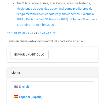
Ana Yibby Forero Torres, Luis Carlos Forero Ballesteros,
Mediciones de obesidad abdominal como predictores de
riesgo metabólico en escolares y adolescentes, Colombia
2018.
,
Pediatría: Vol. 53 Núm. 4 (2020): Volumen 53 número
4. Octubre - Diciembre 2020
<<
<
18
19
20
21
22
23
24
25
26
>
>>
También puede {advancedSearchLink} para este artículo.
Enviar
ENVIAR UN ARTÍCULO
un
artículo
Idioma
English
Español (España)