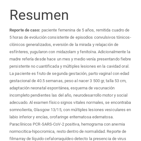
Resumen
Reporte de caso:
paciente femenina de 5 años, remitida cuadro de
5 horas de evolución consistente de episodios convulsivos tónicos-
clónicos generalizados, eversión de la mirada y relajación de
esfínteres, yugularon con midazolam y fenitoína. Adicionalmente la
madre refería desde hace un mes y medio venía presentando fiebre
persistente no cuantificada y múltiples lesiones en la cavidad oral.
La paciente es fruto de segunda gestación, parto vaginal con edad
gestacional de 40.5 semanas, peso al nacer 3 500 gr, talla 53 cm,
adaptación neonatal espontánea, esquema de vacunación
incompleto pendientes las del año, neurodesarrollo motor y social
adecuado. Al examen físico signos vitales normales, se encontraba
somnolienta, Glasgow 13/15, con múltiples lesiones vesiculares en
labio inferior y encías, orofaringe eritematosa edematosa.
Paraclínicos PCR-SARS-CoV-2 positiva, hemograma con anemia
normocitica-hipocromica, resto dentro de normalidad. Reporte de
filmarray de líquido cefalorraquídeo detecto la presencia de virus