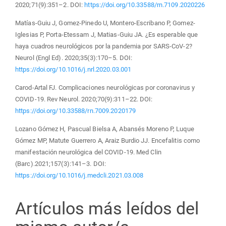
2020;71(9):351–2. DOI:
https://doi.org/10.33588/rn.7109.2020226
Matías-Guiu J, Gomez-Pinedo U, Montero-Escribano P, Gomez-
Iglesias P, Porta-Etessam J, Matias-Guiu JA. ¿Es esperable que
haya cuadros neurológicos por la pandemia por SARS-CoV-2?
Neurol (Engl Ed). 2020;35(3):170–5. DOI:
https://doi.org/10.1016/j.nrl.2020.03.001
Carod-Artal FJ. Complicaciones neurológicas por coronavirus y
COVID-19. Rev Neurol. 2020;70(9):311–22. DOI:
https://doi.org/10.33588/rn.7009.2020179
Lozano Gómez H, Pascual Bielsa A, Abansés Moreno P, Luque
Gómez MP, Matute Guerrero A, Araiz Burdio JJ. Encefalitis como
manifestación neurológica del COVID-19. Med Clin
(Barc).2021;157(3):141–3. DOI:
https://doi.org/10.1016/j.medcli.2021.03.008
Artículos más leídos del