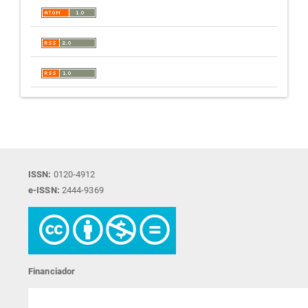
ISSN:
0120-4912
e-ISSN:
2444-9369
Financiador