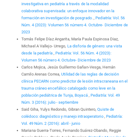
investigativa en pediatría a través de la modalidad
colaborativa supervisada: un enfoque innovador en la
formación en investigación de posgrado.
,
Pediatría: Vol. 56
Núm. 4 (2023): Volumen 56 número 4. Octubre- Diciembre de
2023
Tomás Felipe Díaz Angarita, María Paula Espinosa Diaz,
Michael A Vallejo- Urrego,
La disforia de género: una vista
desde la pediatría
,
Pediatría: Vol. 56 Núm. 4 (2023):
Volumen 56 número 4. Octubre- Diciembre de 2023
Carlos Mojica, Jesús Guillermo Gañan-Vesga, Hernán
Camilo Arenas Correa,
Utilidad de las reglas de decisión
clínica PECARN como predictor de lesión intracraneana en el
trauma cráneo encefálico catalogado como leve en la
población pediátrica de Tunja, Boyacá
,
Pediatría: Vol. 49
Núm. 3 (2016): julio - septiembre
Said Giha, Yulys Redondo, Gibran Quintero,
Quiste de
colédoco: diagnóstico y manejo intraoperatorio
,
Pediatría:
Vol. 49 Núm. 2 (2016): abril - junio
Mariana Guerra-Torres, Fernando Suárez-Obando, Reggie