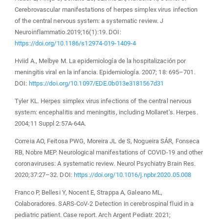
Cerebrovascular manifestations of herpes simplex virus infection
of the central nervous system: a systematic review. J
Neuroinflammatio.2019;16(1):19. DOI:
https://doi.org/10.1186/s12974-019-1409-4
Hviid A., Melbye M. La epidemiología de la hospitalización por
meningitis viral en la infancia. Epidemiología. 2007; 18: 695–701.
DOI:
https://doi.org/10.1097/EDE.0b013e3181567d31
Tyler KL. Herpes simplex virus infections of the central nervous
system: encephalitis and meningitis, including Mollaret’s. Herpes.
2004;11 Suppl 2:57A-64A.
Correia AO, Feitosa PWG, Moreira JL de S, Nogueira SÁR, Fonseca
RB, Nobre MEP. Neurological manifestations of COVID-19 and other
coronaviruses: A systematic review. Neurol Psychiatry Brain Res.
2020;37:27–32. DOI:
https://doi.org/10.1016/j.npbr.2020.05.008
Franco P, Bellesi Y, Nocent E, Strappa A, Galeano ML,
Colaboradores. SARS-CoV-2 Detection in cerebrospinal fluid in a
pediatric patient. Case report. Arch Argent Pediatr. 2021;