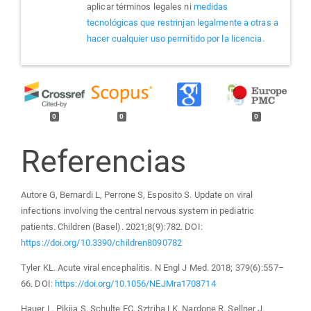
aplicar términos legales ni
medidas
tecnológicas que restrinjan legalmente a otras a
hacer cualquier uso permitido por la licencia.
0
0
0
Referencias
Autore G, Bernardi L, Perrone S, Esposito S. Update on viral
infections involving the central nervous system in pediatric
patients. Children (Basel). 2021;8(9):782. DOI:
https://doi.org/10.3390/children8090782
Tyler KL. Acute viral encephalitis. N Engl J Med. 2018; 379(6):557–
66. DOI:
https://doi.org/10.1056/NEJMra1708714
Hauer L, Pikija S, Schulte EC, Sztriha LK, Nardone R, Sellner J.