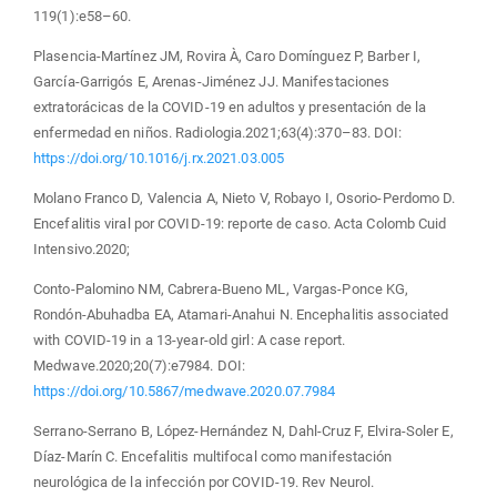
119(1):e58–60.
Plasencia-Martínez JM, Rovira À, Caro Domínguez P, Barber I,
García-Garrigós E, Arenas-Jiménez JJ. Manifestaciones
extratorácicas de la COVID-19 en adultos y presentación de la
enfermedad en niños. Radiologia.2021;63(4):370–83. DOI:
https://doi.org/10.1016/j.rx.2021.03.005
Molano Franco D, Valencia A, Nieto V, Robayo I, Osorio-Perdomo D.
Encefalitis viral por COVID-19: reporte de caso. Acta Colomb Cuid
Intensivo.2020;
Conto-Palomino NM, Cabrera-Bueno ML, Vargas-Ponce KG,
Rondón-Abuhadba EA, Atamari-Anahui N. Encephalitis associated
with COVID-19 in a 13-year-old girl: A case report.
Medwave.2020;20(7):e7984. DOI:
https://doi.org/10.5867/medwave.2020.07.7984
Serrano-Serrano B, López-Hernández N, Dahl-Cruz F, Elvira-Soler E,
Díaz-Marín C. Encefalitis multifocal como manifestación
neurológica de la infección por COVID-19. Rev Neurol.