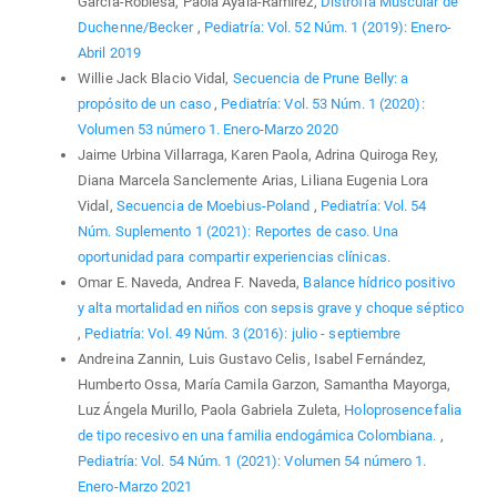
García-Roblesa, Paola Ayala-Ramírez,
Distrofia Muscular de
Duchenne/Becker
,
Pediatría: Vol. 52 Núm. 1 (2019): Enero-
Abril 2019
Willie Jack Blacio Vidal,
Secuencia de Prune Belly: a
propósito de un caso
,
Pediatría: Vol. 53 Núm. 1 (2020):
Volumen 53 número 1. Enero-Marzo 2020
Jaime Urbina Villarraga, Karen Paola, Adrina Quiroga Rey,
Diana Marcela Sanclemente Arias, Liliana Eugenia Lora
Vidal,
Secuencia de Moebius-Poland
,
Pediatría: Vol. 54
Núm. Suplemento 1 (2021): Reportes de caso. Una
oportunidad para compartir experiencias clínicas.
Omar E. Naveda, Andrea F. Naveda,
Balance hídrico positivo
y alta mortalidad en niños con sepsis grave y choque séptico
,
Pediatría: Vol. 49 Núm. 3 (2016): julio - septiembre
Andreina Zannin, Luis Gustavo Celis, Isabel Fernández,
Humberto Ossa, María Camila Garzon, Samantha Mayorga,
Luz Ángela Murillo, Paola Gabriela Zuleta,
Holoprosencefalia
de tipo recesivo en una familia endogámica Colombiana.
,
Pediatría: Vol. 54 Núm. 1 (2021): Volumen 54 número 1.
Enero-Marzo 2021