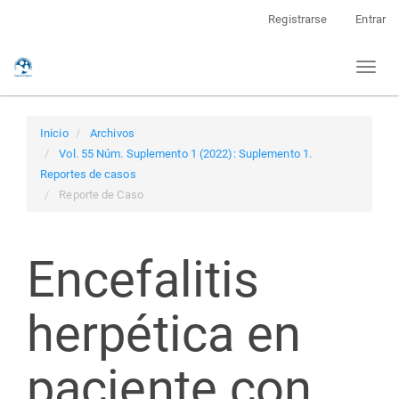
Navegación
Registrarse
Entrar
principal
Contenido
Toggl
principal
naviga
Barra
lateral
Inicio
Archivos
Vol. 55 Núm. Suplemento 1 (2022): Suplemento 1.
Reportes de casos
Reporte de Caso
Encefalitis
herpética en
paciente con