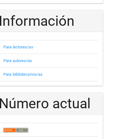
Información
Para lectores/as
Para autores/as
Para bibliotecarios/as
Número actual