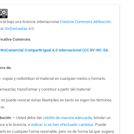
está bajo una licencia internacional
Creative Commons Atribución-
l-SinDerivadas 4.0
.
Creative Commons
-NoComercial-CompartirIgual 4.0 Internacional (CC BY-NC-SA
bre de:
 -
copiar y redistribuir el material en cualquier medio o formato.
emezclar, transformar y construir a partir del material
a no puede revocar estas libertades en tanto se sigan los términos
cia.
ibución
— Usted debe dar
crédito de manera adecuada
, brindar un
ce a la licencia, e
indicar si se han efectuado cambios
. Puede
erlo en cualquier forma razonable, pero no de forma tal que sugiera