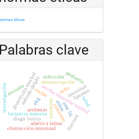
Normas éticas
Palabras clave
pediatría
divertículo meckel
infección
método delphi
intususcepción
investigación
revisión
intestinal
atrofia muscular espinal
niño
visión
lipomas
salud
ekg
nutrición
niños
ame 5q
consenso
arritmias
lactancia materna
fractura
diagn´óstico
américa latina
obstrucción intestinal