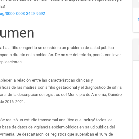
culo
CES
d.org/0000-0003-3429-9592
sumen
s
: La sífilis congénita se considera un problema de salud pública
mpacto directo en la población. De no ser detectada, podría conllevar
mplicaciones.
ablecer la relación entre las características clínicas y
icas de las madres con sífilis gestacional y el diagnóstico de sífilis
artir de la descripción de registros del Municipio de Armenia, Quindío,
 de 2016-2021.
 Se realizó un estudio transversal analítico que incluyó todos los
la base de datos de vigilancia epidemiológica en salud pública del
Armenia. Se descartaron los registros que superaban el 10 % de