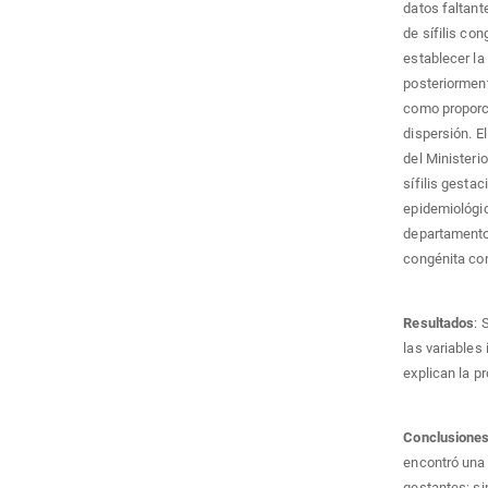
datos faltant
de sífilis con
establecer la
posteriorment
como proporci
dispersión. E
del Ministeri
sífilis gestac
epidemiológic
departamento 
congénita con
Resultados
: 
las variables
explican la pr
Conclusione
encontró una 
gestantes; si