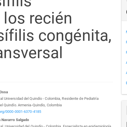
filis
 los recién
ífilis congénita,
ansversal
tenido
 Ossa
l Universidad del Quindío - Colombia, Residente de Pediatría
cipal
el Quindío. Armenia-Quindío, Colombia
d.org/0000-0001-6370-4185
a Navarro Salgado
l, Universidad del Quindío - Colombia. Especialista en epidemiología,