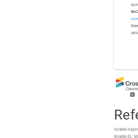
que 
NoC
com
Com
debe
0
Ref
Giraldo-Ospin
Giraldo EL, M