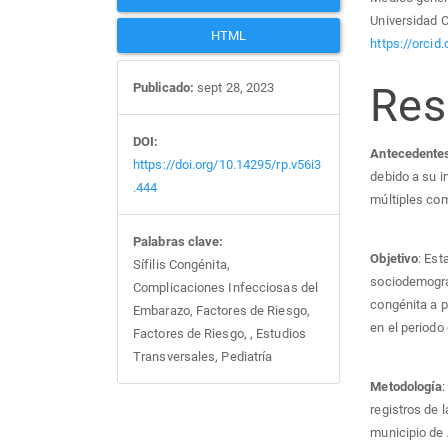
artículo
artí
Universidad 
HTML
https://orci
Re
Publicado:
sept 28, 2023
DOI:
Antecedente
https://doi.org/10.14295/rp.v56i3
debido a su i
.444
múltiples co
Palabras clave:
Objetivo
: Est
Sífilis Congénita,
sociodemográf
Complicaciones Infecciosas del
congénita a p
Embarazo, Factores de Riesgo,
en el periodo
Factores de Riesgo, , Estudios
Transversales, Pediatría
Metodología
:
registros de 
municipio de 