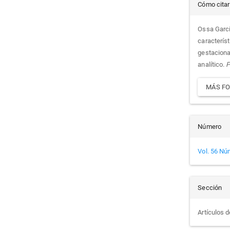
Det
Cómo citar
del
Ossa García
caracterís
artí
gestacional
analítico.
P
MÁS FO
Número
Vol. 56 Nú
Sección
Artículos d