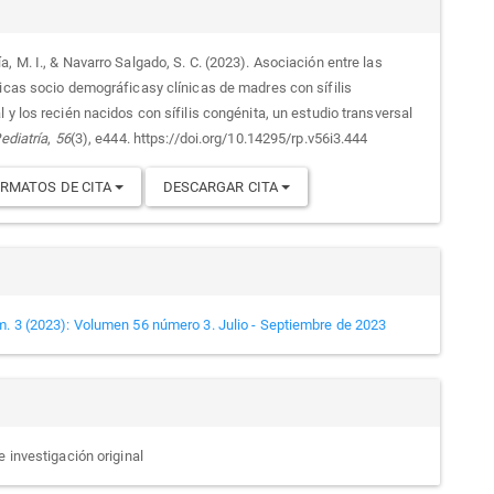
alles
, M. I., & Navarro Salgado, S. C. (2023). Asociación entre las
ticas socio demográficasy clínicas de madres con sífilis
culo
 y los recién nacidos con sífilis congénita, un estudio transversal
ediatría
,
56
(3), e444. https://doi.org/10.14295/rp.v56i3.444
RMATOS DE CITA
DESCARGAR CITA
m. 3 (2023): Volumen 56 número 3. Julio - Septiembre de 2023
e investigación original