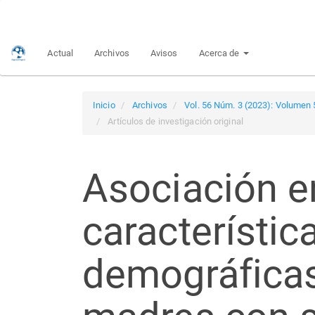
Navegación
principal
Contenido
Actual
Archivos
Avisos
Acerca de
principal
Barra
lateral
Inicio
Archivos
Vol. 56 Núm. 3 (2023): Volumen 
Artículos de investigación original
Asociación en
característic
demográficas