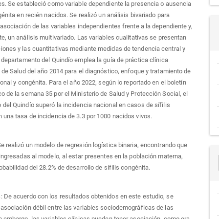
es. Se estableció como variable dependiente la presencia o ausencia
génita en recién nacidos. Se realizó un análisis bivariado para
 asociación de las variables independientes frente a la dependiente y,
e, un análisis multivariado. Las variables cualitativas se presentan
ones y las cuantitativas mediante medidas de tendencia central y
l departamento del Quindío emplea la guía de práctica clínica
o de Salud del año 2014 para el diagnóstico, enfoque y tratamiento de
ional y congénita. Para el año 2022, según lo reportado en el boletín
o de la semana 35 por el Ministerio de Salud y Protección Social, el
del Quindío superó la incidencia nacional en casos de sífilis
 una tasa de incidencia de 3.3 por 1000 nacidos vivos.
Se realizó un modelo de regresión logística binaria, encontrando que
 ingresadas al modelo, al estar presentes en la población materna,
obabilidad del 28.2% de desarrollo de sífilis congénita.
s
: De acuerdo con los resultados obtenidos en este estudio, se
asociación débil entre las variables sociodemográficas de las
n embargo, las variables clínicas pueden tener asociación, como era