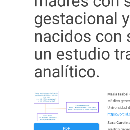
madres con sí
gestacional y
nacidos con s
un estudio tr
analítico.
Barra
Con
Maria Isabel
Médico genera
lateral
prin
Universidad d
https://orci
del
del
Sara Carolin
PDF
Médico genera