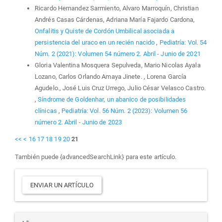
Ricardo Hernandez Sarmiento, Alvaro Marroquín, Christian
Andrés Casas Cárdenas, Adriana María Fajardo Cardona,
Onfalitis y Quiste de Cordón Umbilical asociada a
persistencia del uraco en un recién nacido
,
Pediatría: Vol. 54
Núm. 2 (2021): Volumen 54 número 2. Abril - Junio de 2021
Gloria Valentina Mosquera Sepulveda, Mario Nicolas Ayala
Lozano, Carlos Orlando Amaya Jinete. , Lorena García
Agudelo., José Luis Cruz Urrego, Julio César Velasco Castro.
,
Síndrome de Goldenhar, un abanico de posibilidades
clínicas
,
Pediatría: Vol. 56 Núm. 2 (2023): Volumen 56
número 2. Abril - Junio de 2023
<<
<
16
17
18
19
20
21
También puede {advancedSearchLink} para este artículo.
Enviar
ENVIAR UN ARTÍCULO
un