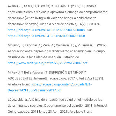
Avanci, J., Assis, S., Oliveira, R., & Pires, T. (2009). Quando a
convivência com a violência aproxima a criança do comportamento
depressivo [When living with violence brings a child close to
depressive behavior]. Ciencia & saude coletiva, 14(2), 383-394.
https://doi.org/10.1590/s1413-81232009000200008
DOI:
https://doi.org/10.1590/S1413-81232009000200008
Moreno, J.; Escobar, A.; Vera, A.; Calderón, T.; y, Villamizar, L. (2009).
Asociación entre depresión y rendimiento académico en un grupo
de niños de la localidad de Usaquén. Extraído de
https://www.redalyc.org/pdf/2972/297225173007.pdf
M Rey J, T Bella-Awusah T. DEPRESIÓN EN NIÑOS Y
ADOLESCENTES [Internet]. Iacapap.org. 2017 [cited 2 April 2021].
Available from:
https://iacapap.org/content/uploads/E.1-
Depresi%C3%B3n-Spanish-2017.pdf
López vidal a. Análisis de situación de salud en el modelo de los
determinantes sociales. Departamento del quindio - 2018 [Internet].
Quindio.gov.co. 2018 [cited 23 April 2021]. Available from: