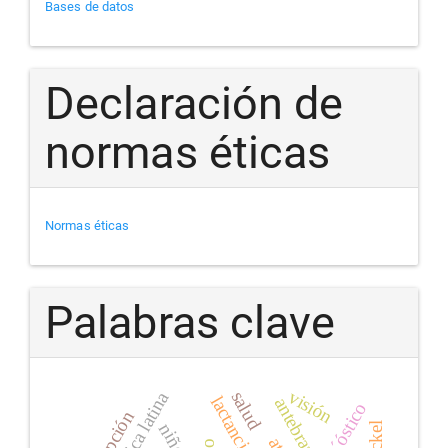
Bases de datos
Declaración de
normas éticas
Normas éticas
Palabras clave
visión
américa latina
salud
antebrazo
diagn´óstico
niños