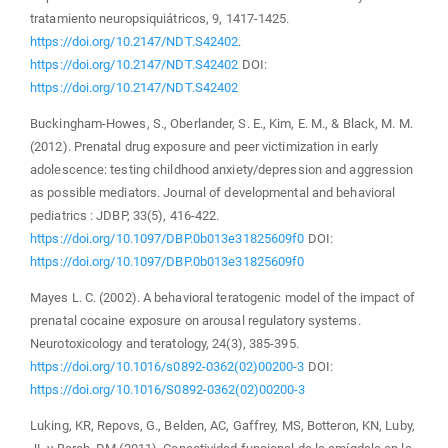
tratamiento neuropsiquiátricos, 9, 1417-1425.
https://doi.org/10.2147/NDT.S42402
.
https://doi.org/10.2147/NDT.S42402
DOI:
https://doi.org/10.2147/NDT.S42402
Buckingham-Howes, S., Oberlander, S. E., Kim, E. M., & Black, M. M.
(2012). Prenatal drug exposure and peer victimization in early
adolescence: testing childhood anxiety/depression and aggression
as possible mediators. Journal of developmental and behavioral
pediatrics : JDBP, 33(5), 416-422.
https://doi.org/10.1097/DBP.0b013e31825609f0
DOI:
https://doi.org/10.1097/DBP.0b013e31825609f0
Mayes L. C. (2002). A behavioral teratogenic model of the impact of
prenatal cocaine exposure on arousal regulatory systems.
Neurotoxicology and teratology, 24(3), 385-395.
https://doi.org/10.1016/s0892-0362(02)00200-3
DOI:
https://doi.org/10.1016/S0892-0362(02)00200-3
Luking, KR, Repovs, G., Belden, AC, Gaffrey, MS, Botteron, KN, Luby,