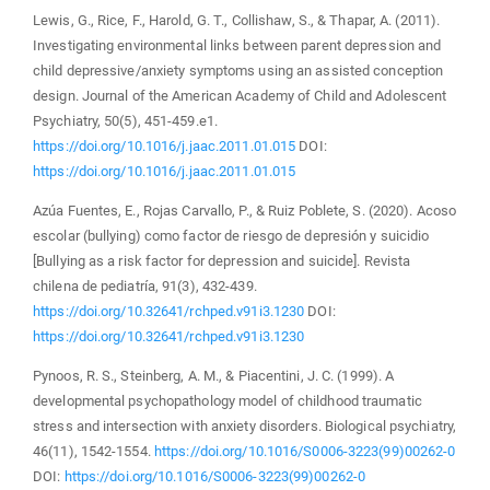
Lewis, G., Rice, F., Harold, G. T., Collishaw, S., & Thapar, A. (2011).
Investigating environmental links between parent depression and
child depressive/anxiety symptoms using an assisted conception
design. Journal of the American Academy of Child and Adolescent
Psychiatry, 50(5), 451-459.e1.
https://doi.org/10.1016/j.jaac.2011.01.015
DOI:
https://doi.org/10.1016/j.jaac.2011.01.015
Azúa Fuentes, E., Rojas Carvallo, P., & Ruiz Poblete, S. (2020). Acoso
escolar (bullying) como factor de riesgo de depresión y suicidio
[Bullying as a risk factor for depression and suicide]. Revista
chilena de pediatría, 91(3), 432-439.
https://doi.org/10.32641/rchped.v91i3.1230
DOI:
https://doi.org/10.32641/rchped.v91i3.1230
Pynoos, R. S., Steinberg, A. M., & Piacentini, J. C. (1999). A
developmental psychopathology model of childhood traumatic
stress and intersection with anxiety disorders. Biological psychiatry,
46(11), 1542-1554.
https://doi.org/10.1016/S0006-3223(99)00262-0
DOI:
https://doi.org/10.1016/S0006-3223(99)00262-0