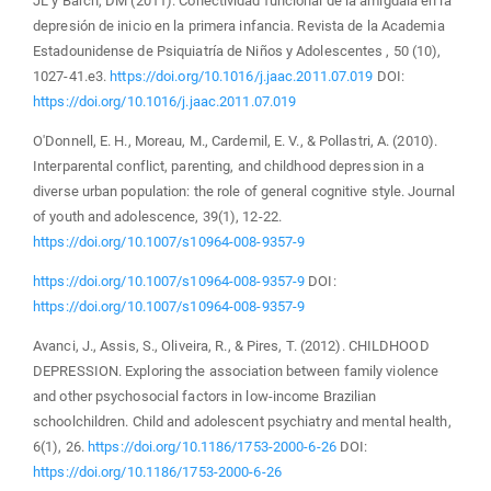
JL y Barch, DM (2011). Conectividad funcional de la amígdala en la
depresión de inicio en la primera infancia. Revista de la Academia
Estadounidense de Psiquiatría de Niños y Adolescentes , 50 (10),
1027-41.e3.
https://doi.org/10.1016/j.jaac.2011.07.019
DOI:
https://doi.org/10.1016/j.jaac.2011.07.019
O'Donnell, E. H., Moreau, M., Cardemil, E. V., & Pollastri, A. (2010).
Interparental conflict, parenting, and childhood depression in a
diverse urban population: the role of general cognitive style. Journal
of youth and adolescence, 39(1), 12-22.
https://doi.org/10.1007/s10964-008-9357-9
https://doi.org/10.1007/s10964-008-9357-9
DOI:
https://doi.org/10.1007/s10964-008-9357-9
Avanci, J., Assis, S., Oliveira, R., & Pires, T. (2012). CHILDHOOD
DEPRESSION. Exploring the association between family violence
and other psychosocial factors in low-income Brazilian
schoolchildren. Child and adolescent psychiatry and mental health,
6(1), 26.
https://doi.org/10.1186/1753-2000-6-26
DOI:
https://doi.org/10.1186/1753-2000-6-26