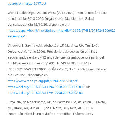
depresion-marzo-2017.pdf
World Health Organization: WHO. (2013-2020). Plan de acción sobre
salud mental 2013-2020. Organización Mundial de la Salud.
consultado el día 12/10/20. disponible en:
https://apps.who.int/iris/bitstream/handle/10665/97488/978924350602
sequence=1
Vinaccia S. Gaviria A.M . Atehortúa L.F. Martínez P.H. Trujillo C.
Quiceno J.M. (junio 2006). Prevalencia de depresión en niños
escolarizados entre 8 y 12 años del oriente antioqueño a partir del
"child depression inventory" -CDI. REVISTA DIVERSITAS -
PERSPECTIVAS EN PSICOLOGÍA - Vol. 2, No. 1, 2006. consultado el
día 12/10/20. disponible en :
https://www.redalyc.org/pdf/679/67920203.pdf
.
https://doi.org/10.15332/s1794-9998.2006.0002.03
DOI:
https://doi.org/10.15332/s1794-9998.2006.0002.03
Lima, NN, do Nascimento, VB, de Carvalho, SM, de Abreu, LC, Neto,
ML, Brasil, AQ, Junior, FT, de Oliveira, GF y Reis, AO (2013).
Depresión infantil: una revisión sistemática. Enfermedad y