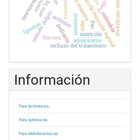
lactancia materna
intususcepción
divertículo meckel
atrofia muscular espinal
consenso
ame 5q
método delphi
colombia
arritmias
intestinal
ekg
niño
lipomas
pediatría
nutrición
fractura
adolescente
rechazo del tratamiento
Información
Para lectores/as
Para autores/as
Para bibliotecarios/as