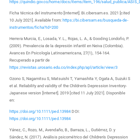
https://quindio.gov.co/home/docs/items/item_196/salud_publica/A
Ficha técnica del instrumento [Internet]. Bi.cibersam.es. 2021 [cited
10 July 2021]. Available from:
https://bi.cibersam.es/busqueda-de-
instrumentos/ficha?Id=200
Herrera Murcia, E., Losada, Y. L., Rojas, L. A., & Gooding Londoño, P.
(2009). Prevalencia de la depresión infantil en Neiva (Colombia).
Avances En Psicología Latinoamericana, 27(1), 154-164.
Recuperado a partir de
https://revistas.urosario.edu.co/index.php/apl/article/view/3
Ozono S, Nagamitsu S, Matsuishi T, Yamashita Y, Ogata A, Suzuki S
et al. Reliability and validity of the Children's Depression Inventory-
Japanese version [Internet]. 2019 [cited 11 July 2021]. Disponible
en:
https://doi.org/10.1111/ped.13984
DOI:
https://doi.org/10.1111/ped.13984
Yánez, C., Rozo, M., Avendaño, B., Barraza, L., Gutiérrez, D. y
Sández, N. (2017). Análisis psicométrico del Children's Depression