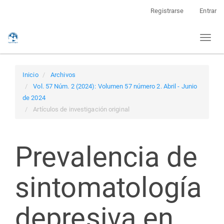
Navegación
Registrarse
Entrar
principal
Contenido
Toggl
principal
naviga
Barra
lateral
Inicio
Archivos
Vol. 57 Núm. 2 (2024): Volumen 57 número 2. Abril - Junio
de 2024
Artículos de investigación original
Prevalencia de
sintomatología
depresiva en