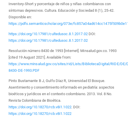
Inventory-Short y porcentaje de niños y niñas colombianos con
síntomas depresivos. Cultura. Educación y Sociedad 8 (1), 25-42.
Disponible en:
https://pdfs.semanticscholar.org/073e/fc857a04ad614cc1475f509b0e1
https://doi.org/10.17981/cultedusoc.8.1.2017.02
DOI:
https://doi.org/10.17981/cultedusoc.8.1.2017.02
Resolución número 8430 de 1993 [Internet]. Minsalud.gov.co. 1993
[cited 19 August 2021]. Available from:
https://www.minsalud.gov.co/sites/rid/Lists/BibliotecaDigital/RIDE/D
8430-DE-1993.PDF
Pinto Bustamante B J, Gulfo Díaz R, Universidad El Bosque.
Asentimiento y consentimiento informado en pediatría: aspectos
bioéticos y jurídicos en el contexto colombiano. 2013. Vol. 8 No.
Revista Colombiana de Bioética.
https://doi.org/10.18270/rcb.v8i1.1022
. DOI:
https://doi.org/10.18270/rcb.v8i1.1022