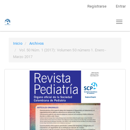
Navegación
Registrarse
Entrar
principal
Contenido
Toggl
principal
naviga
Barra
lateral
Inicio
Archivos
Vol. 50 Núm. 1 (2017): Volumen 50 número 1. Enero -
Marzo 2017