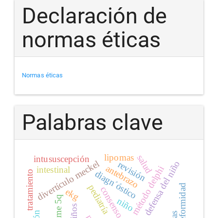
Declaración de
normas éticas
Normas éticas
Palabras clave
lipomas
salud
intususcepción
divertículo meckel
defensa del niño
revisión
antebrazo
método delphi
intestinal
diagn´óstico
tratamiento
deformidad
pediatría
consenso
ekg
ame 5q
niño
niños