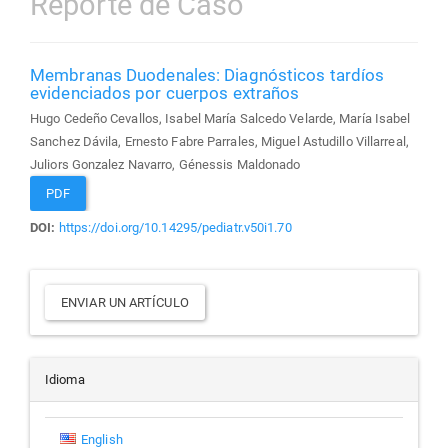
Reporte de Caso
Membranas Duodenales: Diagnósticos tardíos
evidenciados por cuerpos extraños
Hugo Cedeño Cevallos, Isabel María Salcedo Velarde, María Isabel
Sanchez Dávila, Ernesto Fabre Parrales, Miguel Astudillo Villarreal,
Juliors Gonzalez Navarro, Génessis Maldonado
PDF
DOI:
https://doi.org/10.14295/pediatr.v50i1.70
Enviar
ENVIAR UN ARTÍCULO
un
artículo
Idioma
English