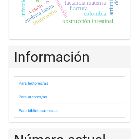
infección
arritmias
nutrición
lactancia materna
visión
américa latina
fractura
innovación
colombia
obstrucción intestinal
Información
Para lectores/as
Para autores/as
Para bibliotecarios/as