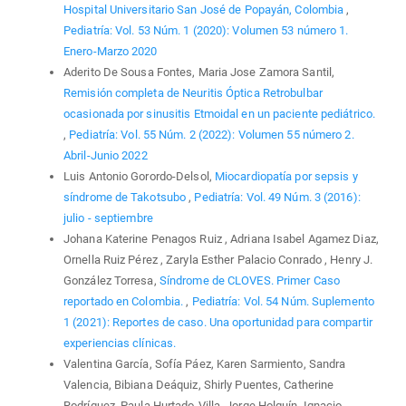
Hospital Universitario San José de Popayán, Colombia
,
Pediatría: Vol. 53 Núm. 1 (2020): Volumen 53 número 1.
Enero-Marzo 2020
Aderito De Sousa Fontes, Maria Jose Zamora Santil,
Remisión completa de Neuritis Óptica Retrobulbar
ocasionada por sinusitis Etmoidal en un paciente pediátrico.
,
Pediatría: Vol. 55 Núm. 2 (2022): Volumen 55 número 2.
Abril-Junio 2022
Luis Antonio Gorordo-Delsol,
Miocardiopatía por sepsis y
síndrome de Takotsubo
,
Pediatría: Vol. 49 Núm. 3 (2016):
julio - septiembre
Johana Katerine Penagos Ruiz , Adriana Isabel Agamez Diaz,
Ornella Ruiz Pérez , Zaryla Esther Palacio Conrado , Henry J.
González Torresa,
Síndrome de CLOVES. Primer Caso
reportado en Colombia.
,
Pediatría: Vol. 54 Núm. Suplemento
1 (2021): Reportes de caso. Una oportunidad para compartir
experiencias clínicas.
Valentina García, Sofía Páez, Karen Sarmiento, Sandra
Valencia, Bibiana Deáquiz, Shirly Puentes, Catherine
Rodríguez, Paula Hurtado-Villa, Jorge Holguín, Ignacio