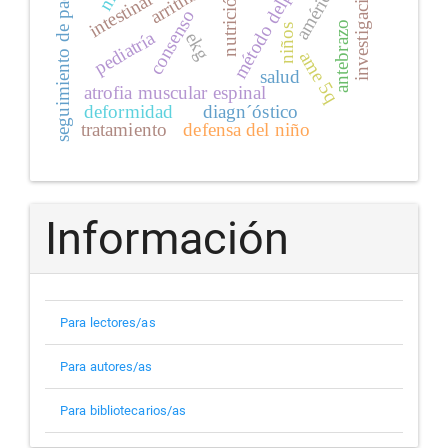
seguimiento de pacientes
método delphi
arritmias
investigación
nutrición
intestinal
consenso
antebrazo
niños
pediatría
ekg
ame 5q
salud
atrofia muscular espinal
deformidad
diagn´óstico
tratamiento
defensa del niño
Información
Para lectores/as
Para autores/as
Para bibliotecarios/as