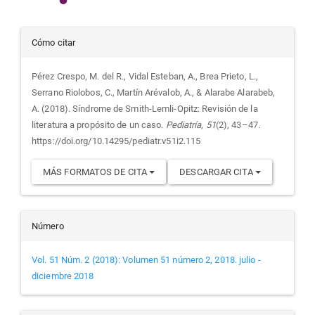
Detalles
Cómo citar
del
Pérez Crespo, M. del R., Vidal Esteban, A., Brea Prieto, L.,
Serrano Riolobos, C., Martín Arévalob, A., & Alarabe Alarabeb,
artículo
A. (2018). Síndrome de Smith-Lemli-Opitz: Revisión de la
literatura a propósito de un caso.
Pediatría
,
51
(2), 43–47.
https://doi.org/10.14295/pediatr.v51i2.115
MÁS FORMATOS DE CITA
DESCARGAR CITA
Número
Vol. 51 Núm. 2 (2018): Volumen 51 número 2, 2018. julio -
diciembre 2018