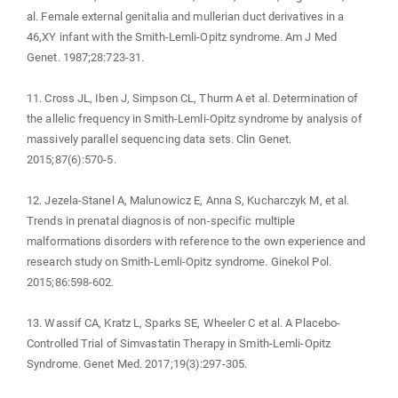
al. Female external genitalia and mullerian duct derivatives in a
46,XY infant with the Smith-Lemli-Opitz syndrome. Am J Med
Genet. 1987;28:723-31.
11. Cross JL, Iben J, Simpson CL, Thurm A et al. Determination of
the allelic frequency in Smith-Lemli-Opitz syndrome by analysis of
massively parallel sequencing data sets. Clin Genet.
2015;87(6):570-5.
12. Jezela-Stanel A, Malunowicz E, Anna S, Kucharczyk M, et al.
Trends in prenatal diagnosis of non-specific multiple
malformations disorders with reference to the own experience and
research study on Smith-Lemli-Opitz syndrome. Ginekol Pol.
2015;86:598-602.
13. Wassif CA, Kratz L, Sparks SE, Wheeler C et al. A Placebo-
Controlled Trial of Simvastatin Therapy in Smith-Lemli-Opitz
Syndrome. Genet Med. 2017;19(3):297-305.