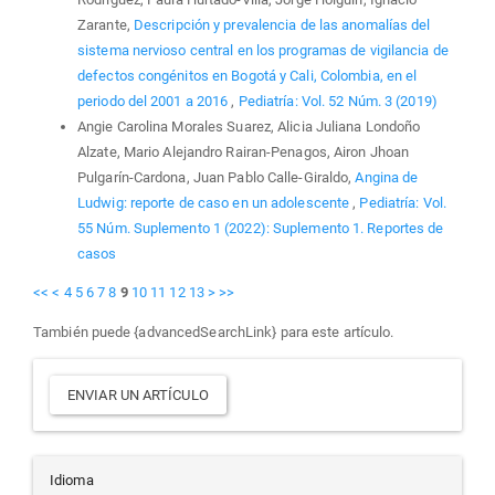
Zarante,
Descripción y prevalencia de las anomalías del
sistema nervioso central en los programas de vigilancia de
defectos congénitos en Bogotá y Cali, Colombia, en el
periodo del 2001 a 2016
,
Pediatría: Vol. 52 Núm. 3 (2019)
Angie Carolina Morales Suarez, Alicia Juliana Londoño
Alzate, Mario Alejandro Rairan-Penagos, Airon Jhoan
Pulgarín-Cardona, Juan Pablo Calle-Giraldo,
Angina de
Ludwig: reporte de caso en un adolescente
,
Pediatría: Vol.
55 Núm. Suplemento 1 (2022): Suplemento 1. Reportes de
casos
<<
<
4
5
6
7
8
9
10
11
12
13
>
>>
También puede {advancedSearchLink} para este artículo.
Enviar
ENVIAR UN ARTÍCULO
un
artículo
Idioma