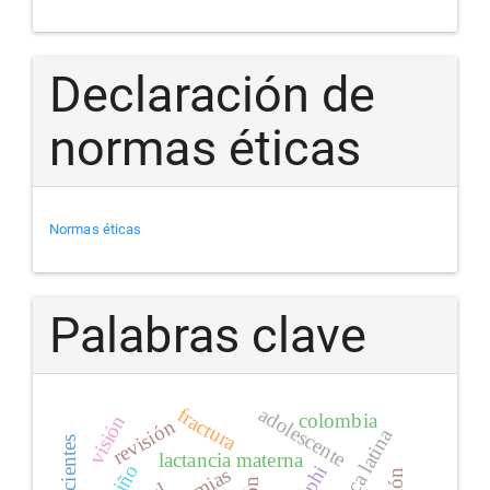
Declaración de
normas éticas
Normas éticas
Palabras clave
adolescente
fractura
colombia
visión
revisión
américa latina
lactancia materna
niño