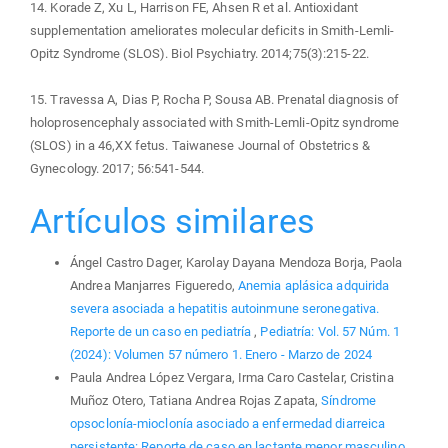
14. Korade Z, Xu L, Harrison FE, Ahsen R et al. Antioxidant
supplementation ameliorates molecular deficits in Smith-Lemli-
Opitz Syndrome (SLOS). Biol Psychiatry. 2014;75(3):215-22.
15. Travessa A, Dias P, Rocha P, Sousa AB. Prenatal diagnosis of
holoprosencephaly associated with Smith-Lemli-Opitz syndrome
(SLOS) in a 46,XX fetus. Taiwanese Journal of Obstetrics &
Gynecology. 2017; 56:541-544.
Artículos similares
Ángel Castro Dager, Karolay Dayana Mendoza Borja, Paola
Andrea Manjarres Figueredo,
Anemia aplásica adquirida
severa asociada a hepatitis autoinmune seronegativa.
Reporte de un caso en pediatría
,
Pediatría: Vol. 57 Núm. 1
(2024): Volumen 57 número 1. Enero - Marzo de 2024
Paula Andrea López Vergara, Irma Caro Castelar, Cristina
Muñoz Otero, Tatiana Andrea Rojas Zapata,
Síndrome
opsoclonía-mioclonía asociado a enfermedad diarreica
persistente: Reporte de caso en lactante menor masculino
,