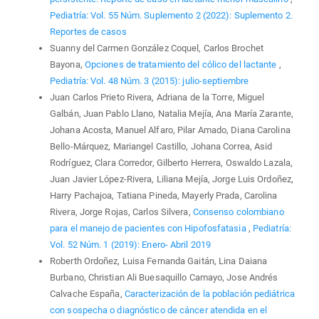
Pediatría: Vol. 55 Núm. Suplemento 2 (2022): Suplemento 2.
Reportes de casos
Suanny del Carmen González Coquel, Carlos Brochet
Bayona,
Opciones de tratamiento del cólico del lactante
,
Pediatría: Vol. 48 Núm. 3 (2015): julio-septiembre
Juan Carlos Prieto Rivera, Adriana de la Torre, Miguel
Galbán, Juan Pablo Llano, Natalia Mejía, Ana María Zarante,
Johana Acosta, Manuel Alfaro, Pilar Amado, Diana Carolina
Bello-Márquez, Mariangel Castillo, Johana Correa, Asid
Rodríguez, Clara Corredor, Gilberto Herrera, Oswaldo Lazala,
Juan Javier López-Rivera, Liliana Mejía, Jorge Luis Ordoñez,
Harry Pachajoa, Tatiana Pineda, Mayerly Prada, Carolina
Rivera, Jorge Rojas, Carlos Silvera,
Consenso colombiano
para el manejo de pacientes con Hipofosfatasia
,
Pediatría:
Vol. 52 Núm. 1 (2019): Enero- Abril 2019
Roberth Ordoñez, Luisa Fernanda Gaitán, Lina Daiana
Burbano, Christian Ali Buesaquillo Camayo, Jose Andrés
Calvache España,
Caracterización de la población pediátrica
con sospecha o diagnóstico de cáncer atendida en el