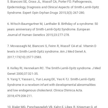
5. Bianconi SE, Cross JL, Wassif CA, Porter FD. Pathogenesis,
Epidemiology, Diagnosis and Clinical Aspects of Smith-Lemli-Opitz
Syndrome. Expert Opin Orphan Drugs 2015;3(3):267-280.
6. Witsch-Baumgartner M, Lanthaler B. Birthday of a syndrome: 50
years anniversary of Smith-Lemli-Opitz Syndrome. European
Journal of Human Genetics 2015;23:277-278.
7. Movassaghi M, Bianconi S, Feinn R, Wassif CA et al. Vitamin D
levels in Smith-Lemli-Opitz syndrome. Am J Med Genet A.
2017;173(10):2577-2583.
8. Kelley RI, Hennekam RC. The Smith-Lemli-Opitz syndrome. J Med
Genet 2000;37:321-35.
9. Yang Y, Yassan L, Yun Leung EK, Yeo K-TJ. Smith-Lemli-Opitz
Syndrome in a newborn infant with developmental abnormalities
and low endogenous cholesterol. Clinica Chimica Acta.
2018;479:208-211.
10. Bialer MG, Penchaszadeh VB, Kahn E, Libes R, Krigsman G, et