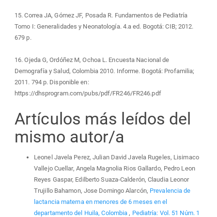
15. Correa JA, Gómez JF, Posada R. Fundamentos de Pediatría
Tomo I: Generalidades y Neonatología. 4.a ed. Bogotá: CIB; 2012.
679 p.
16. Ojeda G, Ordóñez M, Ochoa L. Encuesta Nacional de
Demografía y Salud, Colombia 2010. Informe. Bogotá: Profamilia;
2011. 794 p. Disponible en:
https://dhsprogram.com/pubs/pdf/FR246/FR246.pdf
Artículos más leídos del
mismo autor/a
Leonel Javela Perez, Julian David Javela Rugeles, Lisimaco
Vallejo Cuellar, Angela Magnolia Rios Gallardo, Pedro Leon
Reyes Gaspar, Edilberto Suaza-Calderón, Claudia Leonor
Trujillo Bahamon, Jose Domingo Alarcón,
Prevalencia de
lactancia materna en menores de 6 meses en el
departamento del Huila, Colombia
,
Pediatría: Vol. 51 Núm. 1