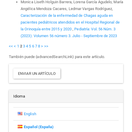
Monica Liseth Holguin Barrera, Lorena García Agudelo, María
Angélica Mendoza Cacares, Ledmar Vargas Rodríguez,
Caracterización de la enfermedad de Chagas aguda en
pacientes pediátricos atendidos en el Hospital Regional de
la Orinoquía entre 2015 y 2020
,
Pediatría: Vol. 56 Núm. 3
(2023): Volumen 56 número 3. Julio - Septiembre de 2023
<<
<
1
2
3
4
5
6
7
8
>
>>
También puede {advancedSearchLink} para este artículo.
Enviar
ENVIAR UN ARTÍCULO
un
artículo
Idioma
English
Español (España)