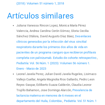
(2018): Volumen 51 número 1, 2018
Artículos similares
Juliana Vanessa Rincon Lopez, Monica María Pérez
Valencia, Andrea Carolina Cerón Gómez, Gloria Cecilia
Sánchez Otálora, David Augusto Díaz Báez,
Desenlaces
clínicos generados por la infección del virus sincitial
respiratorio durante los primeros dos años de vida en
pacientes de un programa canguro que recibieron profilaxis
completa con palivizumab. Estudio de cohorte retrospectivo
,
Pediatría: Vol. 56 Núm. 1 (2023): Volumen 56 número 1.
Enero - Marzo de 2023
Leonel Javela Perez, Julian David Javela Rugeles, Lisimaco
Vallejo Cuellar, Angela Magnolia Rios Gallardo, Pedro Leon
Reyes Gaspar, Edilberto Suaza-Calderón, Claudia Leonor
Trujillo Bahamon, Jose Domingo Alarcón,
Prevalencia de
lactancia materna en menores de 6 meses en el
departamento del Huila, Colombia
,
Pediatría: Vol. 51 Núm. 1