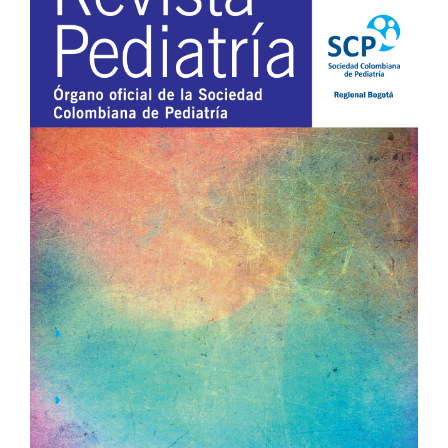
lateral
del
artículo