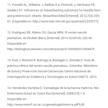
11. Perrella SL, Williams J, Nathan E a, Fenwick J, Hartmann PE,
Geddes DT. Influences on breastfeeding outcomes for healthy term
and preterm/sick infants. Breastfeed Med [Internet]. 2012;7(4):255-
61. Disponible en: http://www.ncbi.nlm.nih.gov/pubmed/22335773
12. Rodríguez SR, Ribera CG, Garcia MPA. El recién nacido
prematuro. An Pediatr (Barc) [Internet]. 2014 Oct;81(4):232-40.
Disponible en:
http://linkinghub.elsevier.com/retrieve/pii/S1695403313004475
13. Ruiz J, Romero R, Buitrago A, Barragán C, Estrada D. Guía de
práctica clínica del recién nacido prematuro. Colombia: Ministerio
de Salud y Protección Social-Colciencias Centro Nacional de
Investigación en Evidencia y Tecnologías en Salud CINETS. 2013.
14. Hernández Gamboa E. Genealogia de la lactancia materna. Rev
Enfermería Actual en Costa Rica [Internet]. 2008;(15):1-6.
Disponible en:
http://www.revenf.ucr.ac.cr/genealogiahistorica.pdf%3E