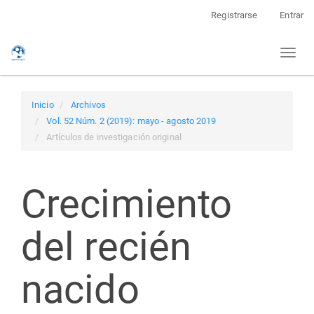
Navegación
Registrarse
Entrar
principal
Contenido
Toggl
principal
naviga
Barra
lateral
Inicio
Archivos
Vol. 52 Núm. 2 (2019): mayo - agosto 2019
Artículos de investigación original
Crecimiento
del recién
nacido