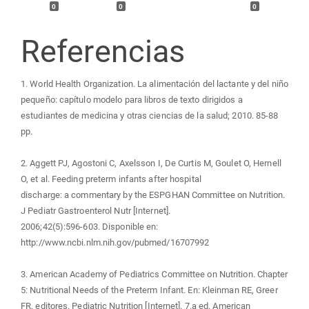
0
0
0
Referencias
1. World Health Organization. La alimentación del lactante y del niño
pequeño: capítulo modelo para libros de texto dirigidos a
estudiantes de medicina y otras ciencias de la salud; 2010. 85-88
pp.
2. Aggett PJ, Agostoni C, Axelsson I, De Curtis M, Goulet O, Hernell
O, et al. Feeding preterm infants after hospital
discharge: a commentary by the ESPGHAN Committee on Nutrition.
J Pediatr Gastroenterol Nutr [Internet].
2006;42(5):596-603. Disponible en:
http://www.ncbi.nlm.nih.gov/pubmed/16707992
3. American Academy of Pediatrics Committee on Nutrition. Chapter
5: Nutritional Needs of the Preterm Infant. En: Kleinman RE, Greer
FR, editores. Pediatric Nutrition [Internet]. 7.a ed. American