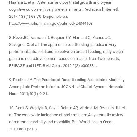
Haataja L, et al. Antenatal and postnatal growth and 5-year
cognitive outcome in very preterm infants. Pediatrics [Internet].
2014;133(1):63-70. Disponible en:
http://www.ncbi.nlm.nih.gov/pubmed/24344103
8. Rozé JC, Darmaun D, Boquien CY, Flamant C, Picaud JC,
Savagner C, et al. The apparent breastfeeding paradox in very
preterm infants: relationship between breast feeding, early weight
gain and neurodevelopment based on results from two cohorts,
EPIPAGE and LIFT. BMJ Open. 2012;2(2):e000834.
9. Radtke J V. The Paradox of Breastfeeding-Associated Morbidity
Among Late Preterm Infants. JOGNN - J Obstet Gynecol Neonatal
Nurs. 2011;40(1):9-24.
10. Beck S, Wojdyla D, Say L, Betran AP, Merialdi M, Requejo JH, et
al. The worldwide incidence of preterm birth: A systematic review
of maternal mortality and morbidity. Bull World Health Organ.
2010;88(1):31-8.