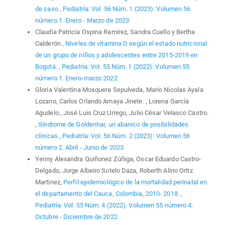
de caso
,
Pediatría: Vol. 56 Núm. 1 (2023): Volumen 56
número 1. Enero - Marzo de 2023
Claudia Patricia Ospina Ramírez, Sandra Cuello y Bertha
Calderón ,
Niveles de vitamina D según el estado nutricional
de un grupo de niños y adolescentes entre 2015-2019 en
Bogotá.
,
Pediatría: Vol. 55 Núm. 1 (2022): Volumen 55
número 1. Enero-marzo 2022
Gloria Valentina Mosquera Sepulveda, Mario Nicolas Ayala
Lozano, Carlos Orlando Amaya Jinete. , Lorena García
Agudelo., José Luis Cruz Urrego, Julio César Velasco Castro.
,
Síndrome de Goldenhar, un abanico de posibilidades
clínicas
,
Pediatría: Vol. 56 Núm. 2 (2023): Volumen 56
número 2. Abril - Junio de 2023
Yenny Alexandra Quiñonez Zúñiga, Oscar Eduardo Castro-
Delgado, Jorge Albeiro Sotelo Daza, Roberth Alirio Ortiz
Martinez,
Perfil epidemiológico de la mortalidad perinatal en
el departamento del Cauca, Colombia, 2010- 2018.
,
Pediatría: Vol. 55 Núm. 4 (2022): Volumen 55 número 4.
Octubre - Diciembre de 2022