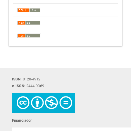
ISSN:
0120-4912
e-ISSN:
2444-9369
Financiador