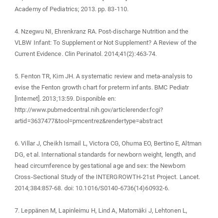
Academy of Pediatrics; 2013. pp. 83-110.
4. Nzegwu NI, Ehrenkranz RA. Post-discharge Nutrition and the
VLBW Infant: To Supplement or Not Supplement? A Review of the
Current Evidence. Clin Perinatol. 2014;41(2):463-74.
5. Fenton TR, Kim JH. A systematic review and meta-analysis to
evise the Fenton growth chart for preterm infants. BMC Pediatr
[Internet]. 2013;13:59. Disponible en:
http://www.pubmedcentral.nih.gov/articlerender.fcgi?
artid=3637477&tool=pmcentrez&rendertype=abstract
6. Villar J, Cheikh Ismail L, Victora CG, Ohuma EO, Bertino E, Altman
DG, et al. International standards for newborn weight, length, and
head circumference by gestational age and sex: the Newborn
Cross-Sectional Study of the INTERGROWTH-21st Project. Lancet.
2014;384:857-68. doi: 10.1016/S0140-6736(14)60932-6.
7. Leppänen M, Lapinleimu H, Lind A, Matomäki J, Lehtonen L,