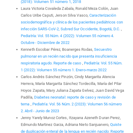
(2018): Volumen 51 número 1, 2018
Laura Victoria Covaleda Zabala, Ronald Meza Colón, Juan
Carlos Uribe Caputi, Jerson Silva Vasco,
Caracterización
sociodemográfica y clínica de los pacientes pediátricos con
infección SARS-CoV-2, Subred Sur Occidente, Bogotá, D.C.
,
Pediatría: Vol. 55 Núm. 4 (2022): Volumen 55 número 4.
Octubre - Diciembre de 2022
Kenneth Escobar Pérez, Boanerges Rodas,
Secuestro
pulmonar en un recién nacido que presenta insuficiencia
respiratoria agudo. Reporte de caso
,
Pediatría: Vol. 55 Núm.
1 (2022): Volumen 55 número 1. Enero-marzo 2022
Carlos Andrés Sánchez Pinzón, Cindy Margarita Atencia
Herrera, María Margarita Sánchez Tordecilla, María del Pilar
Hoyos Zapata, Mary Juliana Zapata Gelvez, Juan David Vega
Padilla,
Diabetes neonatal: reporte de caso y revisión de
tema
,
Pediatría: Vol. 56 Núm. 2 (2023): Volumen 56 número
2. Abril - Junio de 2023
Jenny Yarely Munoz Cortes, Itzayana Azeneth Duran Perez,
Edmundo Martinez Garza, Adriana Nieto Sanjuanero,
Quiste
de duplicación enteral de la lengua en recién nacido: Reporte