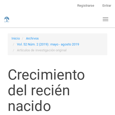
Navegación
Registrarse
Entrar
principal
Contenido
Toggl
principal
naviga
Barra
lateral
Inicio
Archivos
Vol. 52 Núm. 2 (2019): mayo - agosto 2019
Artículos de investigación original
Crecimiento
del recién
nacido