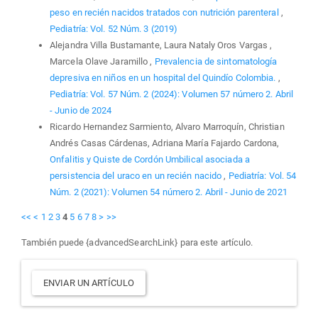
peso en recién nacidos tratados con nutrición parenteral
,
Pediatría: Vol. 52 Núm. 3 (2019)
Alejandra Villa Bustamante, Laura Nataly Oros Vargas ,
Marcela Olave Jaramillo ,
Prevalencia de sintomatología
depresiva en niños en un hospital del Quindío Colombia.
,
Pediatría: Vol. 57 Núm. 2 (2024): Volumen 57 número 2. Abril
- Junio de 2024
Ricardo Hernandez Sarmiento, Alvaro Marroquín, Christian
Andrés Casas Cárdenas, Adriana María Fajardo Cardona,
Onfalitis y Quiste de Cordón Umbilical asociada a
persistencia del uraco en un recién nacido
,
Pediatría: Vol. 54
Núm. 2 (2021): Volumen 54 número 2. Abril - Junio de 2021
<<
<
1
2
3
4
5
6
7
8
>
>>
También puede {advancedSearchLink} para este artículo.
Enviar
ENVIAR UN ARTÍCULO
un