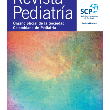
lateral
del
artículo