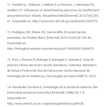
11. Perrella SL, Williams J, Nathan E a, Fenwick J, Hartmann PE,
Geddes DT. Influences on breastfeeding outcomes for healthy term
and preterm/sick infants. Breastfeed Med [Internet]. 2012;7(4):255-
61. Disponible en: http://www.ncbi.nlm.nih.gov/pubmed/22335773
12. Rodríguez SR, Ribera CG, Garcia MPA. El recién nacido
prematuro. An Pediatr (Barc) [Internet]. 2014 Oct;81(4):232-40.
Disponible en:
http://linkinghub.elsevier.com/retrieve/pii/S1695403313004475
13. Ruiz J, Romero R, Buitrago A, Barragán C, Estrada D. Guía de
práctica clínica del recién nacido prematuro. Colombia: Ministerio
de Salud y Protección Social-Colciencias Centro Nacional de
Investigación en Evidencia y Tecnologías en Salud CINETS. 2013.
14. Hernández Gamboa E. Genealogia de la lactancia materna. Rev
Enfermería Actual en Costa Rica [Internet]. 2008;(15):1-6.
Disponible en:
http://www.revenf.ucr.ac.cr/genealogiahistorica.pdf%3E