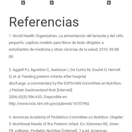
0
0
0
Referencias
1. World Health Organization. La alimentación del lactante y del niño
pequeño: capítulo modelo para libros de texto dirigidos a
estudiantes de medicina y otras ciencias de la salud; 2010. 85-88
pp.
2. Aggett PJ, Agostoni C, Axelsson I, De Curtis M, Goulet O, Hernell
O, et al. Feeding preterm infants after hospital
discharge: a commentary by the ESPGHAN Committee on Nutrition.
J Pediatr Gastroenterol Nutr [Internet].
2006;42(5):596-603. Disponible en:
http://www.ncbi.nlm.nih.gov/pubmed/16707992
3. American Academy of Pediatrics Committee on Nutrition. Chapter
5: Nutritional Needs of the Preterm Infant. En: Kleinman RE, Greer
FR, editores. Pediatric Nutrition [Internet]. 7.a ed. American