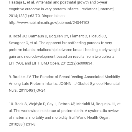
Haataja L, et al. Antenatal and postnatal growth and 5-year
cognitive outcome in very preterm infants. Pediatrics [Internet].
2014;133(1):63-70. Disponible en:
http://www.ncbi.nlm.nih.gov/pubmed/24344103
8. Rozé JC, Darmaun D, Boquien CY, Flamant C, Picaud JC,
Savagner C, et al. The apparent breastfeeding paradox in very
preterm infants: relationship between breast feeding, early weight
gain and neurodevelopment based on results from two cohorts,
EPIPAGE and LIFT. BMJ Open. 2012;2(2):e000834.
9. Radtke J V. The Paradox of Breastfeeding-Associated Morbidity
Among Late Preterm Infants. JOGNN - J Obstet Gynecol Neonatal
Nurs. 2011;40(1):9-24.
10. Beck S, Wojdyla D, Say L, Betran AP, Merialdi M, Requejo JH, et
al. The worldwide incidence of preterm birth: A systematic review
of maternal mortality and morbidity. Bull World Health Organ.
2010;88(1):31-8.