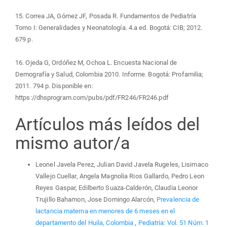
15. Correa JA, Gómez JF, Posada R. Fundamentos de Pediatría
Tomo I: Generalidades y Neonatología. 4.a ed. Bogotá: CIB; 2012.
679 p.
16. Ojeda G, Ordóñez M, Ochoa L. Encuesta Nacional de
Demografía y Salud, Colombia 2010. Informe. Bogotá: Profamilia;
2011. 794 p. Disponible en:
https://dhsprogram.com/pubs/pdf/FR246/FR246.pdf
Artículos más leídos del
mismo autor/a
Leonel Javela Perez, Julian David Javela Rugeles, Lisimaco
Vallejo Cuellar, Angela Magnolia Rios Gallardo, Pedro Leon
Reyes Gaspar, Edilberto Suaza-Calderón, Claudia Leonor
Trujillo Bahamon, Jose Domingo Alarcón,
Prevalencia de
lactancia materna en menores de 6 meses en el
departamento del Huila, Colombia
,
Pediatría: Vol. 51 Núm. 1