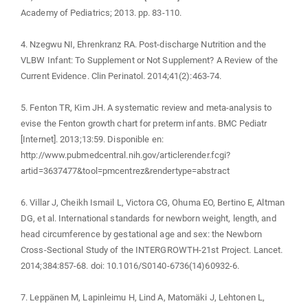
Academy of Pediatrics; 2013. pp. 83-110.
4. Nzegwu NI, Ehrenkranz RA. Post-discharge Nutrition and the
VLBW Infant: To Supplement or Not Supplement? A Review of the
Current Evidence. Clin Perinatol. 2014;41(2):463-74.
5. Fenton TR, Kim JH. A systematic review and meta-analysis to
evise the Fenton growth chart for preterm infants. BMC Pediatr
[Internet]. 2013;13:59. Disponible en:
http://www.pubmedcentral.nih.gov/articlerender.fcgi?
artid=3637477&tool=pmcentrez&rendertype=abstract
6. Villar J, Cheikh Ismail L, Victora CG, Ohuma EO, Bertino E, Altman
DG, et al. International standards for newborn weight, length, and
head circumference by gestational age and sex: the Newborn
Cross-Sectional Study of the INTERGROWTH-21st Project. Lancet.
2014;384:857-68. doi: 10.1016/S0140-6736(14)60932-6.
7. Leppänen M, Lapinleimu H, Lind A, Matomäki J, Lehtonen L,