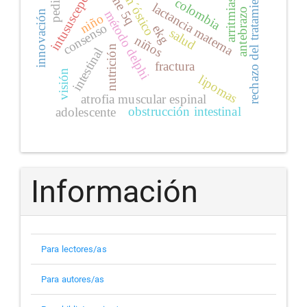
diagn´óstico
pediatría
intususcepción
rechazo del tratamiento
ame 5q
colombia
arritmias
lactancia materna
antebrazo
método delphi
innovación
niño
consenso
ekg
salud
niños
nutrición
intestinal
fractura
visión
lipomas
atrofia muscular espinal
obstrucción intestinal
adolescente
Información
Para lectores/as
Para autores/as