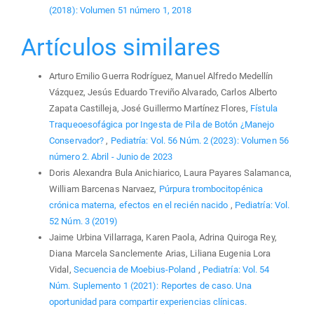
(2018): Volumen 51 número 1, 2018
Artículos similares
Arturo Emilio Guerra Rodríguez, Manuel Alfredo Medellín
Vázquez, Jesús Eduardo Treviño Alvarado, Carlos Alberto
Zapata Castilleja, José Guillermo Martínez Flores,
Fístula
Traqueoesofágica por Ingesta de Pila de Botón ¿Manejo
Conservador?
,
Pediatría: Vol. 56 Núm. 2 (2023): Volumen 56
número 2. Abril - Junio de 2023
Doris Alexandra Bula Anichiarico, Laura Payares Salamanca,
William Barcenas Narvaez,
Púrpura trombocitopénica
crónica materna, efectos en el recién nacido
,
Pediatría: Vol.
52 Núm. 3 (2019)
Jaime Urbina Villarraga, Karen Paola, Adrina Quiroga Rey,
Diana Marcela Sanclemente Arias, Liliana Eugenia Lora
Vidal,
Secuencia de Moebius-Poland
,
Pediatría: Vol. 54
Núm. Suplemento 1 (2021): Reportes de caso. Una
oportunidad para compartir experiencias clínicas.