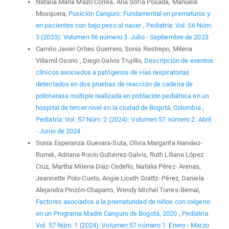
Natalia Maria Mazo Correa, Ana Sofía Posada, Manuela
Mosquera,
Posición Canguro: Fundamental en prematuros y
en pacientes con bajo peso al nacer
,
Pediatría: Vol. 56 Núm.
3 (2023): Volumen 56 número 3. Julio - Septiembre de 2023
Camilo Javier Orbes Guerrero, Sonia Restrepo, Milena
Villamil Osorio , Diego Galvis Trujillo,
Descripción de eventos
clínicos asociados a patógenos de vías respiratorias
detectados en dos pruebas de reacción de cadena de
polimerasa múltiple realizada en población pediátrica en un
hospital de tercer nivel en la ciudad de Bogotá, Colombia
,
Pediatría: Vol. 57 Núm. 2 (2024): Volumen 57 número 2. Abril
- Junio de 2024
Sonia Esperanza Guevara-Suta, Olivia Margarita Narváez-
Rumié, Adriana Rocío Gutiérrez-Galvis, Ruth Liliana López
Cruz, Martha Milena Díaz-Cedeño, Natalia Pérez- Arenas,
Jeannette Polo-Cueto, Angie Liceth Grattz- Pérez, Daniela
Alejandra Pinzón-Chaparro, Wendy Michel Torres-Bernal,
Factores asociados a la prematuridad de niños con oxígeno
en un Programa Madre Canguro de Bogotá, 2020
,
Pediatría:
Vol. 57 Núm. 1 (2024): Volumen 57 número 1. Enero - Marzo