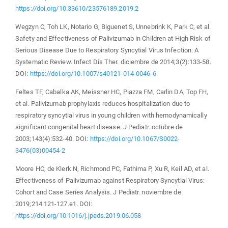
https://doi.org/10.33610/23576189.2019.2
Wegzyn C, Toh LK, Notario G, Biguenet S, Unnebrink K, Park C, et al.
Safety and Effectiveness of Palivizumab in Children at High Risk of
Serious Disease Due to Respiratory Syncytial Virus Infection: A
Systematic Review. Infect Dis Ther. diciembre de 2014;3(2):133-58.
DOI:
https://doi.org/10.1007/s40121-014-0046-6
Feltes TF, Cabalka AK, Meissner HC, Piazza FM, Carlin DA, Top FH,
et al. Palivizumab prophylaxis reduces hospitalization due to
respiratory syncytial virus in young children with hemodynamically
significant congenital heart disease. J Pediatr. octubre de
2003;143(4):532-40. DOI:
https://doi.org/10.1067/S0022-
3476(03)00454-2
Moore HC, de Klerk N, Richmond PC, Fathima P, Xu R, Keil AD, et al.
Effectiveness of Palivizumab against Respiratory Syncytial Virus:
Cohort and Case Series Analysis. J Pediatr. noviembre de
2019;214:121-127.e1. DOI:
https://doi.org/10.1016/j.jpeds.2019.06.058