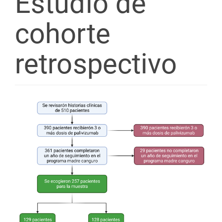
Estudio de
cohorte
retrospectivo
Barra
lateral
del
artículo