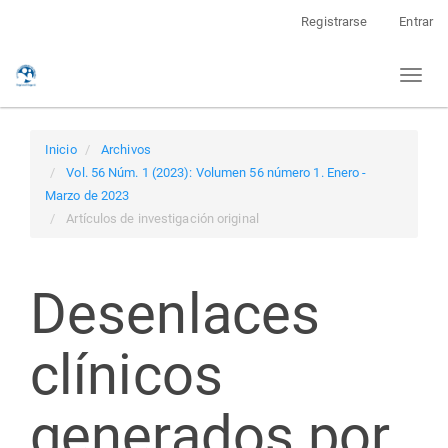
Navegación
Registrarse
Entrar
principal
Contenido
Toggl
principal
naviga
Barra
lateral
Inicio
Archivos
Vol. 56 Núm. 1 (2023): Volumen 56 número 1. Enero -
Marzo de 2023
Artículos de investigación original
Desenlaces
clínicos
generados por