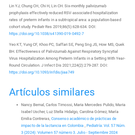
Lin YJ, Chung CH, Chi H, Lin CH. Six-monthly palivizumab
prophylaxis effectively reduced RSV-associated hospitalization
rates of preterm infants in a subtropical area: a population-based
cohort study. Pediatr Res 2019;86(5):628-634. DOI:
https://doi.org/10.1038/s41390-019-0492-7
Yeo KT, Yung CF, Khoo PC, Saffari SE, Peng Sng JS, How MS, Quek
BH. Effectiveness of Palivizumab Against Respiratory Syncytial
Virus Hospitalization Among Preterm Infants in a Setting With Year-
Round Circulation. J Infect Dis 2021;224(2):279-287. DOI:
https://doi.org/10.1093/infdis/jiaa749
Artículos similares
Nancy Bernal, Carlos Timossi, Maria Mercedes Pulido, Maria
Isabel Uscher, Luz Stella Hidalgo, Carolina Gómez, María
Emilia Contreras,
Consenso académico de prácticas de
impacto de la lactancia en Colombia
,
Pediatría: Vol. 57 Núm.
3 (2024): Volumen 57 número 3. Julio - Septiembre 2024