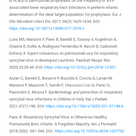
Efficacy of palivizumab prophylaxis on the frequency of RSV-
associated lower respiratory tract infections in preterm infants:
determination of the ideal target population for prophylaxis. Eur J
Clin Microbiol Infect Dis 2017; 36(9):1629-1634. DOI:
https://doi.org/10.1007/s10096-017-2976-x
Luna MS, Manzoni P, Paes B, Baraldi E, Cossey V, Kugelman A,
Chawla R, Dotta A, Rodríguez Fernández R, Resch B, Carbonell-
Estrany X. Expert consensus on palivizumab use for respiratory
syncytial virus in developed countries. Paediatr Respir Rev.
2020;33:35-44. DOI:
https://doi.org/10.1016/j.prrv.2018.12.001
Azzari C, Baraldi E, Bonanni P, Bozzola E, Coscia A, Lanari M,
Manzoni P, Mazzone T, Sandri F, Checcucci Lisi G, Parisi S,
Piacentini G, Mosca F. Epidemiology and prevention of respiratory
syncytial virus infections in children in Italy. Ital J Pediatr.
2021;47(1):198. DOI:
https://doi.org/10.1186/s13052-021-01148-8
Paes B. Respiratory Syncytial Virus in Otherwise Healthy
Prematurely Born Infants: A Forgotten Majority. Am J Perinatol
2018;35(6): 541-544. DOI:
https://doi.org/10.1055/s-0038-1637762