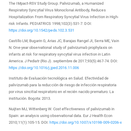
The IMpact-RSV Study Group. Palivizumab, a Humanized
Respiratory Syncytial Virus Monoclonal Antibody, Reduces
Hospitalization From Respiratory Syncytial Virus Infection in High-
risk Infants. PEDIATRICS 1998;102(3):531-7. DOI:
https://doi.org/10.1542/peds.102.3.531
Castillo LM, Bugarin G, Arias JC, Barajas Rangel JI, Serra ME, Vain
N. One-year observational study of palivizumab prophylaxis on
infants at risk for respiratory syncytial virus infection in Latin
America. J Pediatr (Rio J). septiembre de 2017;93(5):467-74. DOI:
https://doi.org/10.1016/j.jped.2016.11.006
Instituto de Evaluación tecnológica en Salud. Efectividad de
palivizumab para la reducción de riesgo de infección respiratoria
por virus sincitial respiratorio en el recién nacido prematuro. La
institución. Bogota: 2013.
Nuijten MJ, Wittenberg W. Cost effectiveness of palivizumab in
Spain: an analysis using observational data. Eur J Health Econ
2010;11(1):105-15. DOI:
https://doi.org/10.1007/s10198-009-0206-x