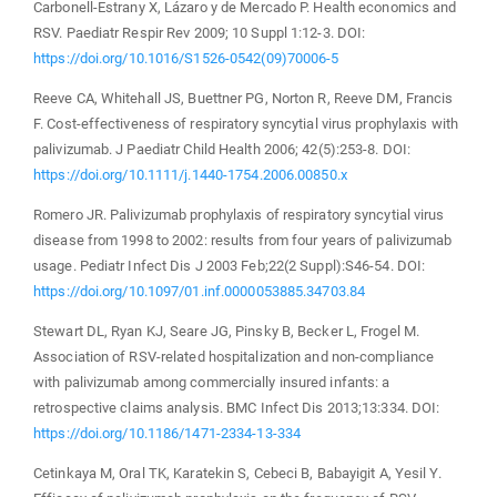
Carbonell-Estrany X, Lázaro y de Mercado P. Health economics and
RSV. Paediatr Respir Rev 2009; 10 Suppl 1:12-3. DOI:
https://doi.org/10.1016/S1526-0542(09)70006-5
Reeve CA, Whitehall JS, Buettner PG, Norton R, Reeve DM, Francis
F. Cost-effectiveness of respiratory syncytial virus prophylaxis with
palivizumab. J Paediatr Child Health 2006; 42(5):253-8. DOI:
https://doi.org/10.1111/j.1440-1754.2006.00850.x
Romero JR. Palivizumab prophylaxis of respiratory syncytial virus
disease from 1998 to 2002: results from four years of palivizumab
usage. Pediatr Infect Dis J 2003 Feb;22(2 Suppl):S46-54. DOI:
https://doi.org/10.1097/01.inf.0000053885.34703.84
Stewart DL, Ryan KJ, Seare JG, Pinsky B, Becker L, Frogel M.
Association of RSV-related hospitalization and non-compliance
with palivizumab among commercially insured infants: a
retrospective claims analysis. BMC Infect Dis 2013;13:334. DOI:
https://doi.org/10.1186/1471-2334-13-334
Cetinkaya M, Oral TK, Karatekin S, Cebeci B, Babayigit A, Yesil Y.