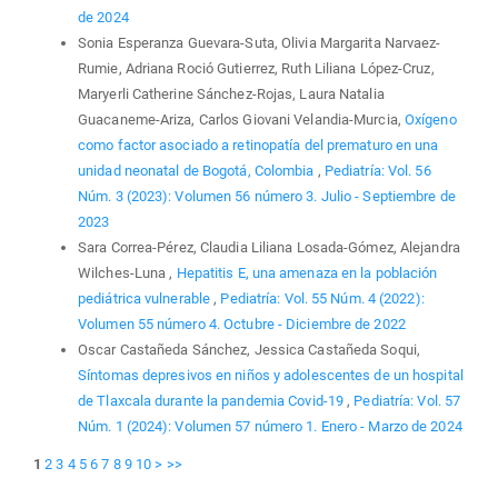
de 2024
Sonia Esperanza Guevara-Suta, Olivia Margarita Narvaez-
Rumie, Adriana Roció Gutierrez, Ruth Liliana López-Cruz,
Maryerli Catherine Sánchez-Rojas, Laura Natalia
Guacaneme-Ariza, Carlos Giovani Velandia-Murcia,
Oxígeno
como factor asociado a retinopatía del prematuro en una
unidad neonatal de Bogotá, Colombia
,
Pediatría: Vol. 56
Núm. 3 (2023): Volumen 56 número 3. Julio - Septiembre de
2023
Sara Correa-Pérez, Claudia Liliana Losada-Gómez, Alejandra
Wilches-Luna ,
Hepatitis E, una amenaza en la población
pediátrica vulnerable
,
Pediatría: Vol. 55 Núm. 4 (2022):
Volumen 55 número 4. Octubre - Diciembre de 2022
Oscar Castañeda Sánchez, Jessica Castañeda Soqui,
Síntomas depresivos en niños y adolescentes de un hospital
de Tlaxcala durante la pandemia Covid-19
,
Pediatría: Vol. 57
Núm. 1 (2024): Volumen 57 número 1. Enero - Marzo de 2024
1
2
3
4
5
6
7
8
9
10
>
>>