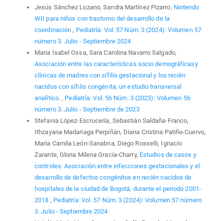
Jesús Sánchez Lozano, Sandra Martínez Pizarro,
Nintendo
WII para niños con trastorno del desarrollo de la
coordinación
,
Pediatría: Vol. 57 Núm. 3 (2024): Volumen 57
número 3. Julio - Septiembre 2024
Maria Isabel Ossa, Sara Carolina Navarro Salgado,
Asociación entre las características socio demográficasy
clínicas de madres con sífilis gestacional y los recién
nacidos con sífilis congénita, un estudio transversal
analítico.
,
Pediatría: Vol. 56 Núm. 3 (2023): Volumen 56
número 3. Julio - Septiembre de 2023
Stefania López-Escrucería, Sebastián Saldaña-Franco,
Ithzayana Madariaga Perpiñán, Diana Cristina Patiño-Cuervo,
Maria Camila León-Sanabria, Diego Rosselli, Ignacio
Zarante, Gloria Milena Gracia-Charry,
Estudios de casos y
controles: Asociación entre infecciones gestacionales y el
desarrollo de defectos congénitos en recién nacidos de
hospitales de la ciudad de Bogotá, durante el periodo 2001-
2018
,
Pediatría: Vol. 57 Núm. 3 (2024): Volumen 57 número
3. Julio - Septiembre 2024