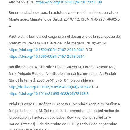
Aug. 2022. DOI:
https://doi.org/10.26633/RPSP.2021.138
Recomendaciones para la asistencia del recién nacido prematuro.
Montevideo: Ministerio de Salud. 2019;112. ISBN: 978-9974-8602-5-
4
Pastro J. Influencia del oxígeno en el desarrollo de la retinopatía del
prematuro. Revista Brasileira de Enfermagem. 2019;592–9.
https://doi.org/10.1590/0034-7167-2018-0361
DOI:
https://doi.org/10.1590/0034-7167-2018-0361
Bonillo Perales A, González-Ripoll Garzón M, Lorente Acosta MJ,
Díez-Delgado Rubio J. Ventilación mecánica neonatal. An Pediatr
(Barc) [Internet]. 2003;59(4):376–84. Disponible en:
http://dx.doi.org/10.1016/s1695-4033(03)78198-3
DOI:
https://doi.org/10.1016/S1695-4033(03)78198-3
Vidal D, Lasso D, Ordóñez S, Acosta F, Merchán Ángela M, Muñoz A,
Delgado-Noguera M. Retinopatía del prematuro: caracterización de
la población y factores asociados. Rev. Fac. Cienc. Salud Univ.
Cauca [Internet]. 1 de diciembre de 2013 [citado 12 de septiembre