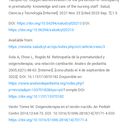
in prematurity: knowledge and care of the nursing staff. Salud,
Ciencia y Tecnología [Internet]. 2021 Nov. 23 [cited 2023 Sep. 7];1:3.
DOI:
https://doi.org/10.56294/saludcyt20213
DOI:
https://doi.org/10.56294/saludcyt20213
Available from:
https://revista.saludcyt.ar/ojs/index.php/sct/article/view/3
Sola A, Chow L, Rogido M. Retinopatía de la prematuridad y
oxigenoterapia, una relación cambiante. Anales de pediatría.
2005;62(1):48-63. [Internet]. [consultado el 4 de septiembre de
2023]. DOI: 10.1157/13070182 Disponible en:
https://www.analesdepediatria.org/index.php?
p=revista&pii=13070182&tipo=pd
f-simple DOI:
https://doi.org/10.1157/13070182
Vento Torres M. Oxigenoterapia en el recién nacido. An Pediatr
Contin 2014;12:68-73. DOI: 10.1016/S1696-2818(14)70171-4 DOI:
https://doi.org/10.1016/S1696-2818(14)70171-4