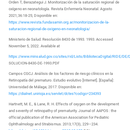
Orden T, Berazategui J. Monitorización de la saturación regional de
oxígeno en neonatología. Revista Enfermería Neonatal. Agosto
2021;36:18-25; Disponible en:
https://www.revista.fundasamin.org.ar/monitorizacion-de-la-
saturacion-regional-de-oxigeno-en-neonatologia/
Ministerio de Salud. Resolución 8430 de 1993. 1993. Accessed
November 5, 2022. Available at
https://www.minsalud.gov.co/sites/rid/Lists/BibliotecaDigital/RIDE/DE/
SOLUCION-8430-DE-1993.PDF
Campos CGCJ. Análisis de los factores de riesgo clínicos en la
Retinopatía del prematuro. Estudio evolutivo [Internet]. [España]:
Universidad de Málaga; 2017. Disponible en:
https://dialnet.unirioja.es/servlet/dctes?codigo=234393
Hartnett, M. E., & Lane, R. H. Effects of oxygen on the development
and severity of retinopathy of prematurity. Journal of AAPOS : the
official publication of the American Association for Pediatric
Ophthalmology and Strabismus. 2013;17(3), 229–234.