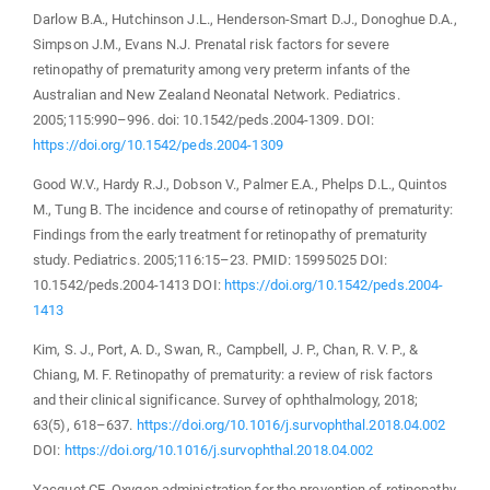
Darlow B.A., Hutchinson J.L., Henderson-Smart D.J., Donoghue D.A.,
Simpson J.M., Evans N.J. Prenatal risk factors for severe
retinopathy of prematurity among very preterm infants of the
Australian and New Zealand Neonatal Network. Pediatrics.
2005;115:990–996. doi: 10.1542/peds.2004-1309. DOI:
https://doi.org/10.1542/peds.2004-1309
Good W.V., Hardy R.J., Dobson V., Palmer E.A., Phelps D.L., Quintos
M., Tung B. The incidence and course of retinopathy of prematurity:
Findings from the early treatment for retinopathy of prematurity
study. Pediatrics. 2005;116:15–23. PMID: 15995025 DOI:
10.1542/peds.2004-1413 DOI:
https://doi.org/10.1542/peds.2004-
1413
Kim, S. J., Port, A. D., Swan, R., Campbell, J. P., Chan, R. V. P., &
Chiang, M. F. Retinopathy of prematurity: a review of risk factors
and their clinical significance. Survey of ophthalmology, 2018;
63(5), 618–637.
https://doi.org/10.1016/j.survophthal.2018.04.002
DOI:
https://doi.org/10.1016/j.survophthal.2018.04.002
Yacquet CE. Oxygen administration for the prevention of retinopathy