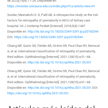
de 2023];15(4):17-24. Disponible en:
https://revistas.unicauca.edu.co/index.php/rfcs/article/view/41
Sundar, Meenakshi K. D, Patil AB. A retrospective study on the risk
factors for retinopathy of prematurity in NICU of tertiary care
hospital. Int J Contemp Pediatr [Internet]. 2018;5(4):1447.
Disponible en:
http://dx.doi.org/10.18203/2349-3291.ijcp20182544
DOI:
https://doi.org/10.18203/2349-3291.ijcp20182544
Chiang MF, Quinn GE, Fielder AR, Ostmo SR, Paul Chan RV, Berrocal
A, et al. International classification of retinopathy of prematurity,
third edition. Ophthalmology [Internet]. 2021;128(10):e51–68.
Disponible en:
http://dx.doi.org/10.1016/j.ophtha.2021.05.031
Chiang MF, Quinn GE, Fielder AR, Ostmo SR, Paul Chan RV, Berrocal
A, et al. International classification of retinopathy of prematurity,
third edition. Ophthalmology [Internet]. 2021;128(10):e51–68.
Disponible en:
http://dx.doi.org/10.1016/j.ophtha.2021.05.031
DOI:
https://doi.org/10.1016/j.ophtha.2021.05.031