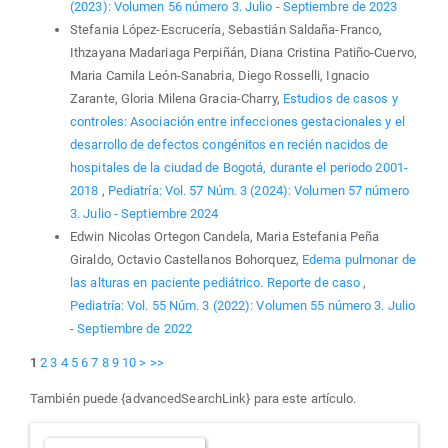
(2023): Volumen 56 número 3. Julio - Septiembre de 2023
Stefania López-Escrucería, Sebastián Saldaña-Franco,
Ithzayana Madariaga Perpiñán, Diana Cristina Patiño-Cuervo,
Maria Camila León-Sanabria, Diego Rosselli, Ignacio
Zarante, Gloria Milena Gracia-Charry,
Estudios de casos y
controles: Asociación entre infecciones gestacionales y el
desarrollo de defectos congénitos en recién nacidos de
hospitales de la ciudad de Bogotá, durante el periodo 2001-
2018
,
Pediatría: Vol. 57 Núm. 3 (2024): Volumen 57 número
3. Julio - Septiembre 2024
Edwin Nicolas Ortegon Candela, Maria Estefania Peña
Giraldo, Octavio Castellanos Bohorquez,
Edema pulmonar de
las alturas en paciente pediátrico. Reporte de caso
,
Pediatría: Vol. 55 Núm. 3 (2022): Volumen 55 número 3. Julio
- Septiembre de 2022
1
2
3
4
5
6
7
8
9
10
>
>>
También puede {advancedSearchLink} para este artículo.
Enviar