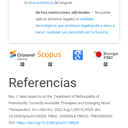
la
misma licencia
del original.
No hay restricciones adicionales
— No puede
aplicar términos legales ni
medidas
tecnológicas que restrinjan legalmente a otras a
hacer cualquier uso permitido por la licencia.
0
0
0
Referencias
Ryu J. New Aspects on the Treatment of Retinopathy of
Prematurity: Currently Available Therapies and Emerging Novel
Therapeutics. Int J Mol Sci. 2022 Aug 1;23(15):8529. doi:
10.3390/ijms23158529. PMID: 35955664; PMCID: PMC9369302.
DOI:
https://doi.org/10.3390/ijms23158529