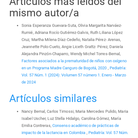
Artículos más leídos del
mismo autor/a
Sonia Esperanza Guevara-Suta, Olivia Margarita Narváez-
Rumié, Adriana Rocío Gutiérrez-Galvis, Ruth Liliana López
Cruz, Martha Milena Díaz-Cedeño, Natalia Pérez- Arenas,
Jeannette Polo-Cueto, Angie Liceth Grattz- Pérez, Daniela
Alejandra Pinzón-Chaparro, Wendy Michel Torres-Bernal,
Factores asociados a la prematuridad de niños con oxígeno
en un Programa Madre Canguro de Bogotá, 2020
,
Pediatría:
Vol. 57 Núm. 1 (2024): Volumen 57 número 1. Enero - Marzo
de 2024
Artículos similares
Nancy Bernal, Carlos Timossi, Maria Mercedes Pulido, Maria
Isabel Uscher, Luz Stella Hidalgo, Carolina Gómez, María
Emilia Contreras,
Consenso académico de prácticas de
impacto de la lactancia en Colombia
,
Pediatría: Vol. 57 Núm.