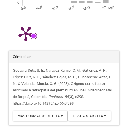
Detalles
Cómo citar
del
Guevara-Suta, S. E., Narvaez-Rumie, O. M., Gutierrez, A. R.,
López-Cruz, R. L., Sánchez-Rojas, M. C., Guacaneme-Ariza, L.
artículo
N., & Velandia-Murcia, C. G. (2023). Oxígeno como factor
asociado a retinopatía del prematuro en una unidad neonatal
de Bogotá, Colombia.
Pediatría
,
56
(3), e398.
https://doi.org/10.14295/rp.v56i3.398
MÁS FORMATOS DE CITA
DESCARGAR CITA