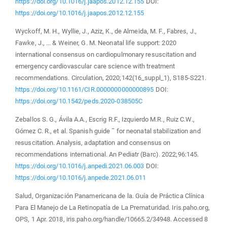
https://doi.org/10.1016/j.jaapos.2012.12.155
DOI:
https://doi.org/10.1016/j.jaapos.2012.12.155
Wyckoff, M. H., Wyllie, J., Aziz, K., de Almeida, M. F., Fabres, J.,
Fawke, J., ... & Weiner, G. M. Neonatal life support: 2020
international consensus on cardiopulmonary resuscitation and
emergency cardiovascular care science with treatment
recommendations. Circulation, 2020;142(16_suppl_1), S185-S221.
https://doi.org/10.1161/CIR.0000000000000895
DOI:
https://doi.org/10.1542/peds.2020-038505C
Zeballos S. G., Ávila A.A., Escrig R.F., Izquierdo M.R., Ruiz C.W.,
Gómez C. R., et al. Spanish guide ˜ for neonatal stabilization and
resuscitation. Analysis, adaptation and consensus on
recommendations international. An Pediatr (Barc). 2022;96:145.
https://doi.org/10.1016/j.anpedi.2021.06.003
DOI:
https://doi.org/10.1016/j.anpede.2021.06.011
Salud, Organización Panamericana de la. Guía de Práctica Clínica
Para El Manejo de La Retinopatía de La Prematuridad. Iris.paho.org,
OPS, 1 Apr. 2018, iris.paho.org/handle/10665.2/34948. Accessed 8