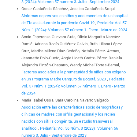
3 (2024): Volumen 57 número 3. Julio - Septiembre 2024
Oscar Castañeda Sánchez, Jessica Castañeda Soqui,
Síntomas depresivos en niños y adolescentes de un hospital
de Tlaxcala durante la pandemia Covid-19
,
Pediatría: Vol. 57
Núm. 1 (2024): Volumen 57 número 1. Enero - Marzo de 2024
Sonia Esperanza Guevara-Suta, Olivia Margarita Narváez-
Rumié, Adriana Rocío Gutiérrez-Galvis, Ruth Liliana López
Cruz, Martha Milena Díaz-Cedeño, Natalia Pérez- Arenas,
Jeannette Polo-Cueto, Angie Liceth Grattz- Pérez, Daniela
Alejandra Pinzón-Chaparro, Wendy Michel Torres-Bernal,
Factores asociados a la prematuridad de niños con oxígeno
en un Programa Madre Canguro de Bogotá, 2020
,
Pediatría:
Vol. 57 Núm. 1 (2024): Volumen 57 número 1. Enero - Marzo
de 2024
Maria Isabel Ossa, Sara Carolina Navarro Salgado,
Asociación entre las características socio demográficasy
clínicas de madres con sífilis gestacional y los recién
nacidos con sífilis congénita, un estudio transversal
analítico.
,
Pediatría: Vol. 56 Núm. 3 (2023): Volumen 56
número 3. Julio - Septiembre de 2023