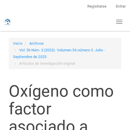
Navegación
Registrarse
Entrar
principal
Contenido
Toggl
principal
naviga
Barra
lateral
Inicio
Archivos
Vol. 56 Núm. 3 (2023): Volumen 56 número 3. Julio -
Septiembre de 2023
Artículos de investigación original
Oxígeno como
factor
asociado a