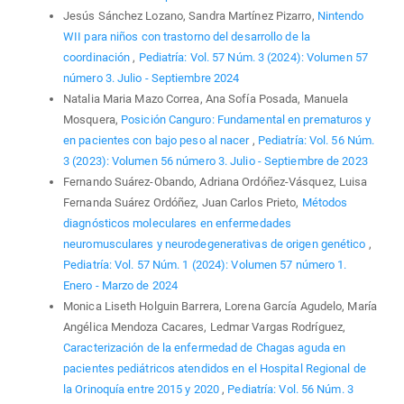
Jesús Sánchez Lozano, Sandra Martínez Pizarro,
Nintendo
WII para niños con trastorno del desarrollo de la
coordinación
,
Pediatría: Vol. 57 Núm. 3 (2024): Volumen 57
número 3. Julio - Septiembre 2024
Natalia Maria Mazo Correa, Ana Sofía Posada, Manuela
Mosquera,
Posición Canguro: Fundamental en prematuros y
en pacientes con bajo peso al nacer
,
Pediatría: Vol. 56 Núm.
3 (2023): Volumen 56 número 3. Julio - Septiembre de 2023
Fernando Suárez-Obando, Adriana Ordóñez-Vásquez, Luisa
Fernanda Suárez Ordóñez, Juan Carlos Prieto,
Métodos
diagnósticos moleculares en enfermedades
neuromusculares y neurodegenerativas de origen genético
,
Pediatría: Vol. 57 Núm. 1 (2024): Volumen 57 número 1.
Enero - Marzo de 2024
Monica Liseth Holguin Barrera, Lorena García Agudelo, María
Angélica Mendoza Cacares, Ledmar Vargas Rodríguez,
Caracterización de la enfermedad de Chagas aguda en
pacientes pediátricos atendidos en el Hospital Regional de
la Orinoquía entre 2015 y 2020
,
Pediatría: Vol. 56 Núm. 3