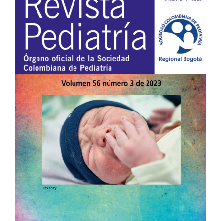
lateral
del
artículo