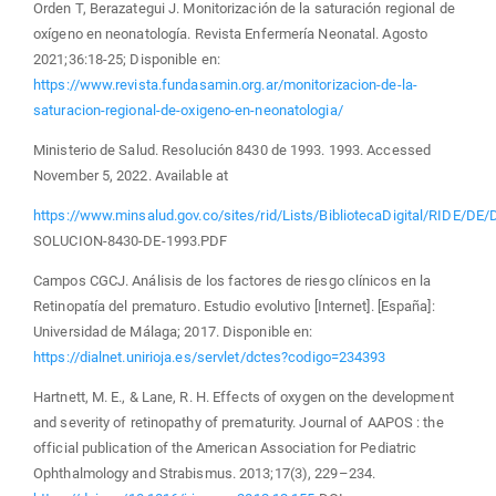
Orden T, Berazategui J. Monitorización de la saturación regional de
oxígeno en neonatología. Revista Enfermería Neonatal. Agosto
2021;36:18-25; Disponible en:
https://www.revista.fundasamin.org.ar/monitorizacion-de-la-
saturacion-regional-de-oxigeno-en-neonatologia/
Ministerio de Salud. Resolución 8430 de 1993. 1993. Accessed
November 5, 2022. Available at
https://www.minsalud.gov.co/sites/rid/Lists/BibliotecaDigital/RIDE/DE/
SOLUCION-8430-DE-1993.PDF
Campos CGCJ. Análisis de los factores de riesgo clínicos en la
Retinopatía del prematuro. Estudio evolutivo [Internet]. [España]:
Universidad de Málaga; 2017. Disponible en:
https://dialnet.unirioja.es/servlet/dctes?codigo=234393
Hartnett, M. E., & Lane, R. H. Effects of oxygen on the development
and severity of retinopathy of prematurity. Journal of AAPOS : the
official publication of the American Association for Pediatric
Ophthalmology and Strabismus. 2013;17(3), 229–234.