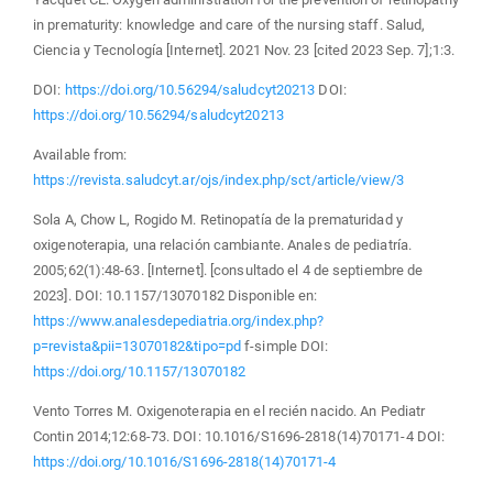
in prematurity: knowledge and care of the nursing staff. Salud,
Ciencia y Tecnología [Internet]. 2021 Nov. 23 [cited 2023 Sep. 7];1:3.
DOI:
https://doi.org/10.56294/saludcyt20213
DOI:
https://doi.org/10.56294/saludcyt20213
Available from:
https://revista.saludcyt.ar/ojs/index.php/sct/article/view/3
Sola A, Chow L, Rogido M. Retinopatía de la prematuridad y
oxigenoterapia, una relación cambiante. Anales de pediatría.
2005;62(1):48-63. [Internet]. [consultado el 4 de septiembre de
2023]. DOI: 10.1157/13070182 Disponible en:
https://www.analesdepediatria.org/index.php?
p=revista&pii=13070182&tipo=pd
f-simple DOI:
https://doi.org/10.1157/13070182
Vento Torres M. Oxigenoterapia en el recién nacido. An Pediatr
Contin 2014;12:68-73. DOI: 10.1016/S1696-2818(14)70171-4 DOI:
https://doi.org/10.1016/S1696-2818(14)70171-4