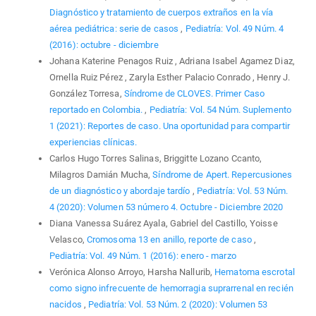
Diagnóstico y tratamiento de cuerpos extraños en la vía
aérea pediátrica: serie de casos
,
Pediatría: Vol. 49 Núm. 4
(2016): octubre - diciembre
Johana Katerine Penagos Ruiz , Adriana Isabel Agamez Diaz,
Ornella Ruiz Pérez , Zaryla Esther Palacio Conrado , Henry J.
González Torresa,
Síndrome de CLOVES. Primer Caso
reportado en Colombia.
,
Pediatría: Vol. 54 Núm. Suplemento
1 (2021): Reportes de caso. Una oportunidad para compartir
experiencias clínicas.
Carlos Hugo Torres Salinas, Briggitte Lozano Ccanto,
Milagros Damián Mucha,
Síndrome de Apert. Repercusiones
de un diagnóstico y abordaje tardío
,
Pediatría: Vol. 53 Núm.
4 (2020): Volumen 53 número 4. Octubre - Diciembre 2020
Diana Vanessa Suárez Ayala, Gabriel del Castillo, Yoisse
Velasco,
Cromosoma 13 en anillo, reporte de caso
,
Pediatría: Vol. 49 Núm. 1 (2016): enero - marzo
Verónica Alonso Arroyo, Harsha Nallurib,
Hematoma escrotal
como signo infrecuente de hemorragia suprarrenal en recién
nacidos
,
Pediatría: Vol. 53 Núm. 2 (2020): Volumen 53