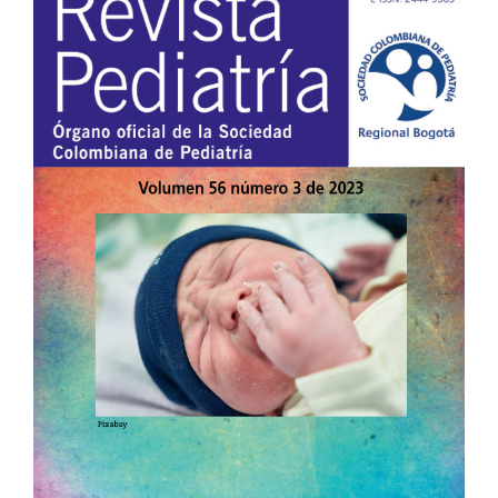
lateral
del
artículo