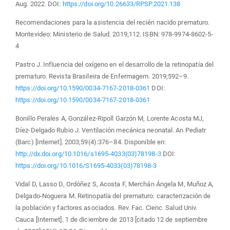
Aug. 2022. DOI:
https://doi.org/10.26633/RPSP.2021.138
Recomendaciones para la asistencia del recién nacido prematuro.
Montevideo: Ministerio de Salud. 2019;112. ISBN: 978-9974-8602-5-
4
Pastro J. Influencia del oxígeno en el desarrollo de la retinopatía del
prematuro. Revista Brasileira de Enfermagem. 2019;592–9.
https://doi.org/10.1590/0034-7167-2018-0361
DOI:
https://doi.org/10.1590/0034-7167-2018-0361
Bonillo Perales A, González-Ripoll Garzón M, Lorente Acosta MJ,
Díez-Delgado Rubio J. Ventilación mecánica neonatal. An Pediatr
(Barc) [Internet]. 2003;59(4):376–84. Disponible en:
http://dx.doi.org/10.1016/s1695-4033(03)78198-3
DOI:
https://doi.org/10.1016/S1695-4033(03)78198-3
Vidal D, Lasso D, Ordóñez S, Acosta F, Merchán Ángela M, Muñoz A,
Delgado-Noguera M. Retinopatía del prematuro: caracterización de
la población y factores asociados. Rev. Fac. Cienc. Salud Univ.
Cauca [Internet]. 1 de diciembre de 2013 [citado 12 de septiembre