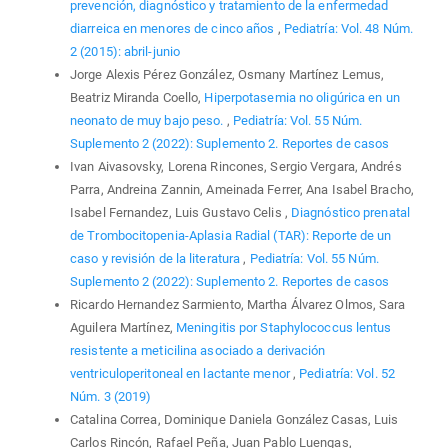
prevención, diagnóstico y tratamiento de la enfermedad
diarreica en menores de cinco años
,
Pediatría: Vol. 48 Núm.
2 (2015): abril-junio
Jorge Alexis Pérez González, Osmany Martínez Lemus,
Beatriz Miranda Coello,
Hiperpotasemia no oligúrica en un
neonato de muy bajo peso.
,
Pediatría: Vol. 55 Núm.
Suplemento 2 (2022): Suplemento 2. Reportes de casos
Ivan Aivasovsky, Lorena Rincones, Sergio Vergara, Andrés
Parra, Andreina Zannin, Ameinada Ferrer, Ana Isabel Bracho,
Isabel Fernandez, Luis Gustavo Celis ,
Diagnóstico prenatal
de Trombocitopenia-Aplasia Radial (TAR): Reporte de un
caso y revisión de la literatura
,
Pediatría: Vol. 55 Núm.
Suplemento 2 (2022): Suplemento 2. Reportes de casos
Ricardo Hernandez Sarmiento, Martha Álvarez Olmos, Sara
Aguilera Martínez,
Meningitis por Staphylococcus lentus
resistente a meticilina asociado a derivación
ventriculoperitoneal en lactante menor
,
Pediatría: Vol. 52
Núm. 3 (2019)
Catalina Correa, Dominique Daniela González Casas, Luis
Carlos Rincón, Rafael Peña, Juan Pablo Luengas,