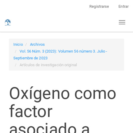
Navegación
Registrarse
Entrar
principal
Contenido
Toggl
principal
naviga
Barra
lateral
Inicio
Archivos
Vol. 56 Núm. 3 (2023): Volumen 56 número 3. Julio -
Septiembre de 2023
Artículos de investigación original
Oxígeno como
factor
asociado a