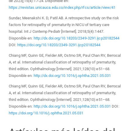
de 2023];15(4):17-24. Disponible en:
https://revistas.unicauca.edu.co/index.php/rfcs/article/view/41
Sundar, Meenakshi K. D, Patil AB. A retrospective study on the risk
factors for retinopathy of prematurity in NICU of tertiary care
hospital. Int J Contemp Pediatr [Internet]. 2018;5(4):1447.
Disponible en:
http://dx.doi.org/10.18203/2349-3291.ijcp20182544
DOI:
https://doi.org/10.18203/2349-3291.ijcp20182544
Chiang MF, Quinn GE, Fielder AR, Ostmo SR, Paul Chan RV, Berrocal
A, et al. International classification of retinopathy of prematurity,
third edition. Ophthalmology [Internet]. 2021;128(10):e51–68.
Disponible en:
http://dx.doi.org/10.1016/j.ophtha.2021.05.031
Chiang MF, Quinn GE, Fielder AR, Ostmo SR, Paul Chan RV, Berrocal
A, et al. International classification of retinopathy of prematurity,
third edition. Ophthalmology [Internet]. 2021;128(10):e51–68.
Disponible en:
http://dx.doi.org/10.1016/j.ophtha.2021.05.031
DOI:
https://doi.org/10.1016/j.ophtha.2021.05.031