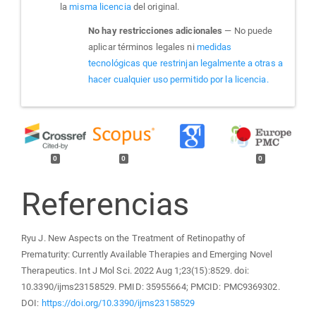
la
misma licencia
del original.
No hay restricciones adicionales
— No puede
aplicar términos legales ni
medidas
tecnológicas que restrinjan legalmente a otras a
hacer cualquier uso permitido por la licencia.
0
0
0
Referencias
Ryu J. New Aspects on the Treatment of Retinopathy of
Prematurity: Currently Available Therapies and Emerging Novel
Therapeutics. Int J Mol Sci. 2022 Aug 1;23(15):8529. doi:
10.3390/ijms23158529. PMID: 35955664; PMCID: PMC9369302.
DOI:
https://doi.org/10.3390/ijms23158529