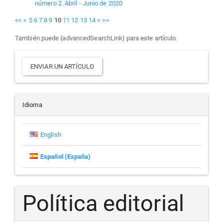
número 2. Abril - Junio de 2020
<<
<
5
6
7
8
9
10
11
12
13
14
>
>>
También puede {advancedSearchLink} para este artículo.
Enviar
ENVIAR UN ARTÍCULO
un
artículo
Idioma
English
Español (España)
Política editorial