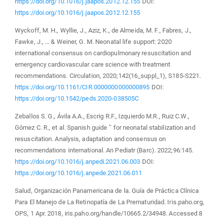
https://doi.org/10.1016/j.jaapos.2012.12.155
DOI:
https://doi.org/10.1016/j.jaapos.2012.12.155
Wyckoff, M. H., Wyllie, J., Aziz, K., de Almeida, M. F., Fabres, J.,
Fawke, J., ... & Weiner, G. M. Neonatal life support: 2020
international consensus on cardiopulmonary resuscitation and
emergency cardiovascular care science with treatment
recommendations. Circulation, 2020;142(16_suppl_1), S185-S221.
https://doi.org/10.1161/CIR.0000000000000895
DOI:
https://doi.org/10.1542/peds.2020-038505C
Zeballos S. G., Ávila A.A., Escrig R.F., Izquierdo M.R., Ruiz C.W.,
Gómez C. R., et al. Spanish guide ˜ for neonatal stabilization and
resuscitation. Analysis, adaptation and consensus on
recommendations international. An Pediatr (Barc). 2022;96:145.
https://doi.org/10.1016/j.anpedi.2021.06.003
DOI:
https://doi.org/10.1016/j.anpede.2021.06.011
Salud, Organización Panamericana de la. Guía de Práctica Clínica
Para El Manejo de La Retinopatía de La Prematuridad. Iris.paho.org,
OPS, 1 Apr. 2018, iris.paho.org/handle/10665.2/34948. Accessed 8