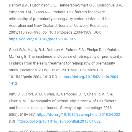
Darlow B.A., Hutchinson J.L., Henderson-Smart D.J., Donoghue D.A.,
Simpson J.M., Evans N.J. Prenatal risk factors for severe
retinopathy of prematurity among very preterm infants of the
Australian and New Zealand Neonatal Network. Pediatrics.
2005;115:990–996. doi: 10.1542/peds.2004-1309. DOI:
https://doi.org/10.1542/peds.2004-1309
Good W.V., Hardy R.J., Dobson V., Palmer E.A., Phelps D.L., Quintos
M., Tung B. The incidence and course of retinopathy of prematurity:
Findings from the early treatment for retinopathy of prematurity
study. Pediatrics. 2005;116:15–23. PMID: 15995025 DOI:
10.1542/peds.2004-1413 DOI:
https://doi.org/10.1542/peds.2004-
1413
Kim, S. J., Port, A. D., Swan, R., Campbell, J. P., Chan, R. V. P., &
Chiang, M. F. Retinopathy of prematurity: a review of risk factors
and their clinical significance. Survey of ophthalmology, 2018;
63(5), 618–637.
https://doi.org/10.1016/j.survophthal.2018.04.002
DOI:
https://doi.org/10.1016/j.survophthal.2018.04.002
Yacquet CE. Oxygen administration for the prevention of retinopathy