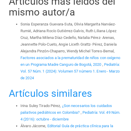
Artículos más leídos del
mismo autor/a
Sonia Esperanza Guevara-Suta, Olivia Margarita Narváez-
Rumié, Adriana Rocío Gutiérrez-Galvis, Ruth Liliana López
Cruz, Martha Milena Díaz-Cedeño, Natalia Pérez- Arenas,
Jeannette Polo-Cueto, Angie Liceth Grattz- Pérez, Daniela
Alejandra Pinzón-Chaparro, Wendy Michel Torres-Bernal,
Factores asociados a la prematuridad de niños con oxígeno
en un Programa Madre Canguro de Bogotá, 2020
,
Pediatría:
Vol. 57 Núm. 1 (2024): Volumen 57 número 1. Enero - Marzo
de 2024
Artículos similares
Irina Suley Tirado Pérez,
¿Son necesarios los cuidados
paliativos pediátricos en Colombia?
,
Pediatría: Vol. 49 Núm.
4 (2016): octubre - diciembre
Álvaro Jácome,
Editorial Guía de práctica clínica para la