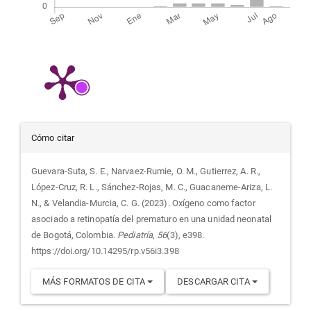
Detalles
Cómo citar
del
Guevara-Suta, S. E., Narvaez-Rumie, O. M., Gutierrez, A. R.,
López-Cruz, R. L., Sánchez-Rojas, M. C., Guacaneme-Ariza, L.
artículo
N., & Velandia-Murcia, C. G. (2023). Oxígeno como factor
asociado a retinopatía del prematuro en una unidad neonatal
de Bogotá, Colombia.
Pediatría
,
56
(3), e398.
https://doi.org/10.14295/rp.v56i3.398
MÁS FORMATOS DE CITA
DESCARGAR CITA