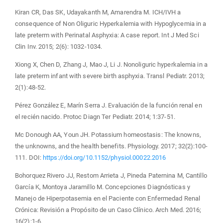
Kiran CR, Das SK, Udayakanth M, Amarendra M. ICH/IVH a
consequence of Non Oliguric Hyperkalemia with Hypoglycemia in a
late preterm with Perinatal Asphyxia: A case report. Int J Med Sci
Clin Inv. 2015; 2(6): 1032-1034.
Xiong X, Chen D, Zhang J, Mao J, Li J. Nonoliguric hyperkalemia in a
late preterm infant with severe birth asphyxia. Transl Pediatr. 2013;
2(1):48-52.
Pérez González E, Marín Serra J. Evaluación de la función renal en
el recién nacido. Protoc Diagn Ter Pediatr. 2014; 1:37-51.
Mc Donough AA, Youn JH. Potassium homeostasis: The knowns,
the unknowns, and the health benefits. Physiology. 2017; 32(2):100-
111. DOI:
https://doi.org/10.1152/physiol.00022.2016
Bohorquez Rivero JJ, Restom Arrieta J, Pineda Paternina M, Cantillo
García K, Montoya Jaramillo M. Concepciones Diagnósticas y
Manejo de Hiperpotasemia en el Paciente con Enfermedad Renal
Crónica: Revisión a Propósito de un Caso Clínico. Arch Med. 2016;
16(2):1-6.