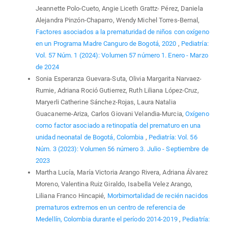
Jeannette Polo-Cueto, Angie Liceth Grattz- Pérez, Daniela
Alejandra Pinzón-Chaparro, Wendy Michel Torres-Bernal,
Factores asociados a la prematuridad de niños con oxígeno
en un Programa Madre Canguro de Bogotá, 2020
,
Pediatría:
Vol. 57 Núm. 1 (2024): Volumen 57 número 1. Enero - Marzo
de 2024
Sonia Esperanza Guevara-Suta, Olivia Margarita Narvaez-
Rumie, Adriana Roció Gutierrez, Ruth Liliana López-Cruz,
Maryerli Catherine Sánchez-Rojas, Laura Natalia
Guacaneme-Ariza, Carlos Giovani Velandia-Murcia,
Oxígeno
como factor asociado a retinopatía del prematuro en una
unidad neonatal de Bogotá, Colombia
,
Pediatría: Vol. 56
Núm. 3 (2023): Volumen 56 número 3. Julio - Septiembre de
2023
Martha Lucía, María Victoria Arango Rivera, Adriana Álvarez
Moreno, Valentina Ruiz Giraldo, Isabella Velez Arango,
Liliana Franco Hincapié,
Morbimortalidad de recién nacidos
prematuros extremos en un centro de referencia de
Medellín, Colombia durante el período 2014-2019
,
Pediatría: