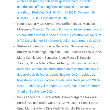
clínicas de madres con sífilis gestacional y los recién
nacidos con sífilis congénita, un estudio transversal
analítico.
,
Pediatría: Vol. 56 Núm. 3 (2023): Volumen 56
número 3. Julio - Septiembre de 2023
Natalia Maria Mazo Correa, Ana Sofía Posada, Manuela
Mosquera,
Posición Canguro: Fundamental en prematuros y
en pacientes con bajo peso al nacer
,
Pediatría: Vol. 56 Núm.
3 (2023): Volumen 56 número 3. Julio - Septiembre de 2023
Stefania López-Escrucería, Sebastián Saldaña-Franco,
Ithzayana Madariaga Perpiñán, Diana Cristina Patiño-Cuervo,
Maria Camila León-Sanabria, Diego Rosselli, Ignacio
Zarante, Gloria Milena Gracia-Charry,
Estudios de casos y
controles: Asociación entre infecciones gestacionales y el
desarrollo de defectos congénitos en recién nacidos de
hospitales de la ciudad de Bogotá, durante el periodo 2001-
2018
,
Pediatría: Vol. 57 Núm. 3 (2024): Volumen 57 número
3. Julio - Septiembre 2024
Sonia Esperanza Guevara-Suta, Olivia Margarita Narváez-
Rumié, Adriana Rocío Gutiérrez-Galvis, Ruth Liliana López
Cruz, Martha Milena Díaz-Cedeño, Natalia Pérez- Arenas,