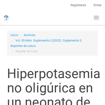
Navegación
Registrarse
Entrar
principal
Contenido
Toggl
principal
naviga
Barra
lateral
Inicio
Archivos
Vol. 55 Núm. Suplemento 2 (2022): Suplemento 2.
Reportes de casos
Reporte de Caso
Hiperpotasemia
no oligúrica en
un neonato de