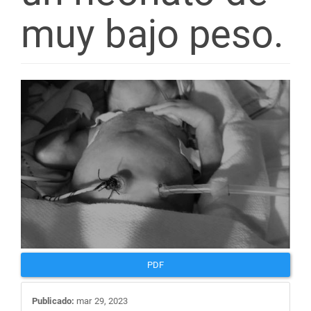
muy bajo peso.
Barra
lateral
del
artículo
PDF
Publicado:
mar 29, 2023