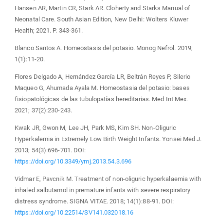
Hansen AR, Martin CR, Stark AR. Cloherty and Starks Manual of
Neonatal Care. South Asian Edition, New Delhi: Wolters Kluwer
Health; 2021. P. 343-361.
Blanco Santos A. Homeostasis del potasio. Monog Nefrol. 2019;
1(1):11-20.
Flores Delgado A, Hernández García LR, Beltrán Reyes P, Silerio
Maqueo G, Ahumada Ayala M. Homeostasia del potasio: bases
fisiopatológicas de las tubulopatías hereditarias. Med Int Mex.
2021; 37(2):230-243.
Kwak JR, Gwon M, Lee JH, Park MS, Kim SH. Non-Oliguric
Hyperkalemia in Extremely Low Birth Weight Infants. Yonsei Med J.
2013; 54(3):696-701. DOI:
https://doi.org/10.3349/ymj.2013.54.3.696
Vidmar E, Pavcnik M. Treatment of non-oliguric hyperkalaemia with
inhaled salbutamol in premature infants with severe respiratory
distress syndrome. SIGNA VITAE. 2018; 14(1):88-91. DOI:
https://doi.org/10.22514/SV141.032018.16