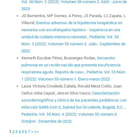
Vol. 56 Núm. 2 (2023): Volumen 56 número 2. Abril - Junio de
2023
JG Barrientos, MP Gomez, A Perez, JS Parada, LC Zapata, L
Villamil,
Eventos adversos de la hipotermia terapéutica en
neonatos con encefalopatía hipóxico - isquémica en una
unidad de cuidado intensivo neonatal
,
Pediatría: Vol. 55
Núm. 3 (2022): Volumen 55 número 3. Julio - Septiembre de
2022
Kenneth Escobar Pérez, Boanerges Rodas,
Secuestro
pulmonar en un recién nacido que presenta insuficiencia
respiratoria agudo. Reporte de caso
,
Pediatría: Vol. 55 Núm.
1 (2022): Volumen 55 número 1. Enero-marzo 2022
Laura Victoria Covaleda Zabala, Ronald Meza Colón, Juan
Carlos Uribe Caputi, Jerson Silva Vasco,
Caracterización
sociodemográfica y clínica de los pacientes pediátricos con
infección SARS-CoV-2, Subred Sur Occidente, Bogotá, D.C.
,
Pediatría: Vol. 55 Núm. 4 (2022): Volumen 55 número 4.
Octubre - Diciembre de 2022
1
2
3
4
5
6
7
>
>>