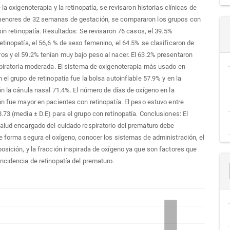
 la oxigenoterapia y la retinopatía, se revisaron historias clínicas de
enores de 32 semanas de gestación, se compararon los grupos con
 sin retinopatía. Resultados: Se revisaron 76 casos, el 39.5%
etinopatía, el 56,6 % de sexo femenino, el 64.5% se clasificaron de
s y el 59.2% tenían muy bajo peso al nacer. El 63.2% presentaron
spiratoria moderada. El sistema de oxigenoterapia más usado en
 el grupo de retinopatía fue la bolsa autoinflable 57.9% y en la
ón la cánula nasal 71.4%. El número de días de oxígeno en la
ón fue mayor en pacientes con retinopatía. El peso estuvo entre
.73 (media ± D.E) para el grupo con retinopatía. Conclusiones: El
alud encargado del cuidado respiratorio del prematuro debe
e forma segura el oxígeno, conocer los sistemas de administración, el
osición, y la fracción inspirada de oxígeno ya que son factores que
ncidencia de retinopatía del prematuro.