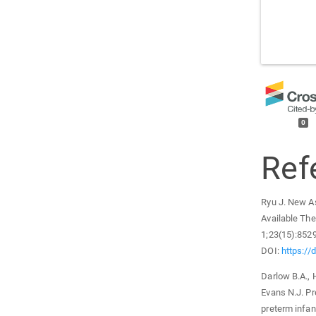
0
Ref
Ryu J. New As
Available The
1;23(15):852
DOI:
https://
Darlow B.A., 
Evans N.J. Pr
preterm infan