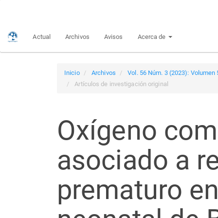
Navegación
principal
Contenido
Actual
Archivos
Avisos
Acerca de
principal
Barra
lateral
Inicio
Archivos
Vol. 56 Núm. 3 (2023): Volumen 
Artículos de investigación original
Oxígeno como
asociado a re
prematuro en