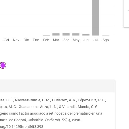
alles
a, S. E., Narvaez-Rumie, O. M., Gutierrez, A. R., López-Cruz, R. L.,
jas, M. C., Guacaneme-Ariza, L. N., & Velandia-Murcia, C. G.
culo
ígeno como factor asociado a retinopatía del prematuro en una
natal de Bogotá, Colombia.
Pediatría
,
56
(3), e398.
i.org/10.14295/rp.v56i3.398