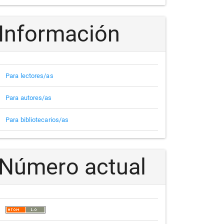
Información
Para lectores/as
Para autores/as
Para bibliotecarios/as
Número actual