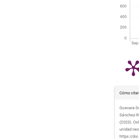
Det
Cómo citar
del
Guevara-Sut
Sánchez-Ro
artí
(2023). Ox
unidad neo
https://do