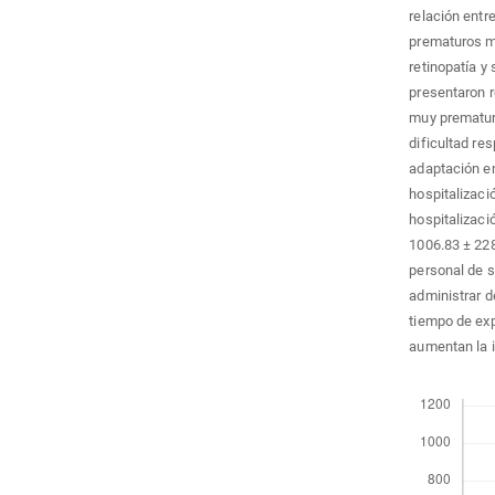
relación entre
prematuros m
retinopatía y
presentaron r
muy prematuro
dificultad re
adaptación en
hospitalizaci
hospitalizaci
1006.83 ± 228
personal de s
administrar d
tiempo de exp
aumentan la i
Descargas