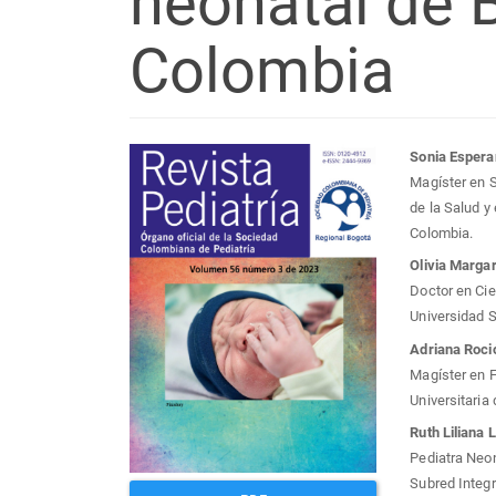
neonatal de 
Colombia
Barra
Con
Sonia Esper
Magíster en S
lateral
prin
de la Salud y
Colombia.
del
del
Olivia Marga
Doctor en Cie
artículo
artí
Universidad 
Adriana Roci
Magíster en F
Universitaria
Ruth Liliana
Pediatra Neon
Subred Integr