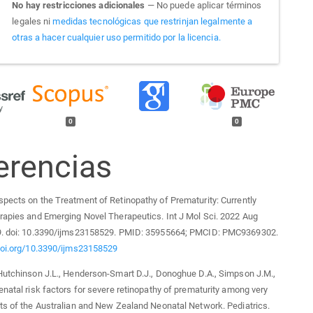
No hay restricciones adicionales
— No puede aplicar términos
legales ni
medidas tecnológicas que restrinjan legalmente a
otras a hacer cualquier uso permitido por la licencia.
0
0
erencias
pects on the Treatment of Retinopathy of Prematurity: Currently
rapies and Emerging Novel Therapeutics. Int J Mol Sci. 2022 Aug
9. doi: 10.3390/ijms23158529. PMID: 35955664; PMCID: PMC9369302.
doi.org/10.3390/ijms23158529
Hutchinson J.L., Henderson-Smart D.J., Donoghue D.A., Simpson J.M.,
enatal risk factors for severe retinopathy of prematurity among very
ts of the Australian and New Zealand Neonatal Network. Pediatrics.