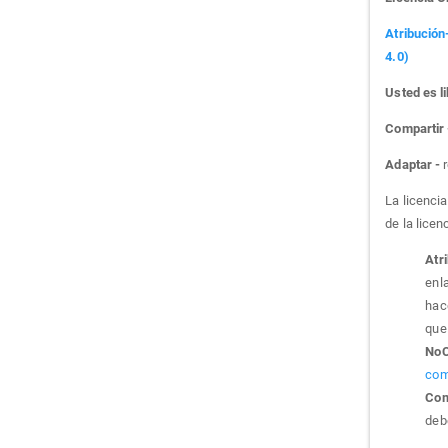
Atribución
4.0)
Usted es li
Compartir
Adaptar -
r
La licenci
de la licen
Atr
enla
hac
que 
NoC
com
Com
debe