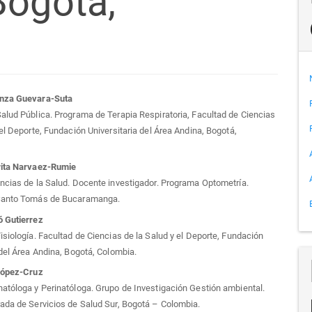
Bogotá,
tenido
anza Guevara-Suta
alud Pública. Programa de Terapia Respiratoria, Facultad de Ciencias
cipal
 el Deporte, Fundación Universitaria del Área Andina, Bogotá,
rita Narvaez-Rumie
ncias de la Salud. Docente investigador. Programa Optometría.
culo
Santo Tomás de Bucaramanga.
ó Gutierrez
isiología. Facultad de Ciencias de la Salud y el Deporte, Fundación
 del Área Andina, Bogotá, Colombia.
 López-Cruz
atóloga y Perinatóloga. Grupo de Investigación Gestión ambiental.
ada de Servicios de Salud Sur, Bogotá – Colombia.