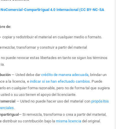
-NoComercial-CompartirIgual 4.0 Internacional (CC BY-NC-SA
bre de:
 -
copiar y redistribuir el material en cualquier medio o formato.
emezclar, transformar y construir a partir del material
a no puede revocar estas libertades en tanto se sigan los términos
cia.
ibución
— Usted debe dar
crédito de manera adecuada
, brindar un
ce a la licencia, e
indicar si se han efectuado cambios
. Puede
erlo en cualquier forma razonable, pero no de forma tal que sugiera
usted o su uso tienen el apoyo del licenciante.
omercial
— Usted no puede hacer uso del material con
propósitos
erciales
.
partirIgual
— Si remezcla, transforma o crea a partir del material,
 distribuir su contribución bajo la
misma licencia
del original.