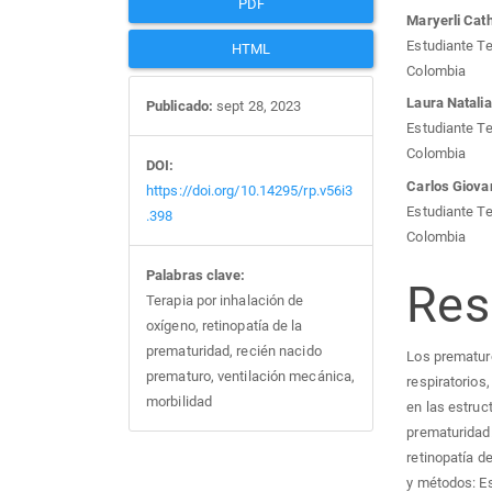
PDF
Maryerli Cat
Estudiante Te
HTML
Colombia
Laura Natali
Publicado:
sept 28, 2023
Estudiante Te
Colombia
DOI:
Carlos Giova
https://doi.org/10.14295/rp.v56i3
Estudiante Te
.398
Colombia
Palabras clave:
Re
Terapia por inhalación de
oxígeno, retinopatía de la
prematuridad, recién nacido
Los prematur
prematuro, ventilación mecánica,
respiratorios,
morbilidad
en las estruc
prematuridad. 
retinopatía d
y métodos: Es