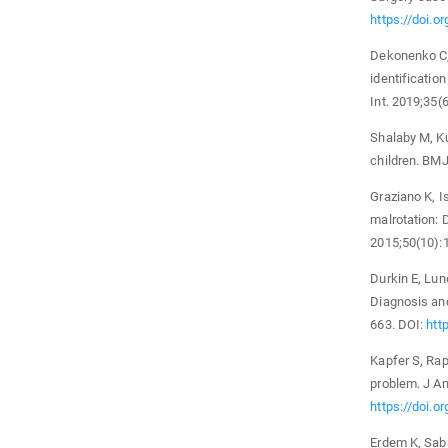
https://doi.o
Dekonenko C, 
identification
Int. 2019;35(
Shalaby M, Ku
children. BMJ
Graziano K, I
malrotation: 
2015;50(10):
Durkin E, Lun
Diagnosis and
663. DOI:
htt
Kapfer S, Rap
problem. J Am
https://doi.o
Erdem K, Sabr