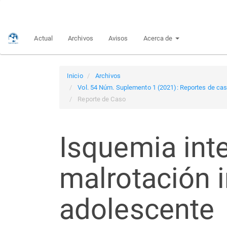
Navegación
principal
Contenido
Actual
Archivos
Avisos
Acerca de
principal
Barra
lateral
Inicio
Archivos
Vol. 54 Núm. Suplemento 1 (2021): Reportes de caso
Reporte de Caso
Isquemia inte
malrotación i
adolescente