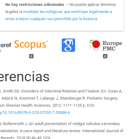
No hay restricciones adicionales
— No puede aplicar términos
legales ni
medidas tecnológicas que restrinjan legalmente a
otras a hacer cualquier uso permitido por la licencia.
0
0
erencias
 Smith SD. Disorders of Intestinal Rotation and Fixation. En: Coran A,
Adzick N, Krummel T, Laberge J, Shamberger R. Pediatric Surgery.
n: Elsevier Health Sciences; 2012. 1111-1125 p. DOI:
org/10.1016/B978-0-323-07255-7.00086-6
, Butterworth J. An adult presentation of midgut volvulus secondary
malrotation: A case report and literature review. International Journal of
Reports. 2018;50:46-49. DOI: