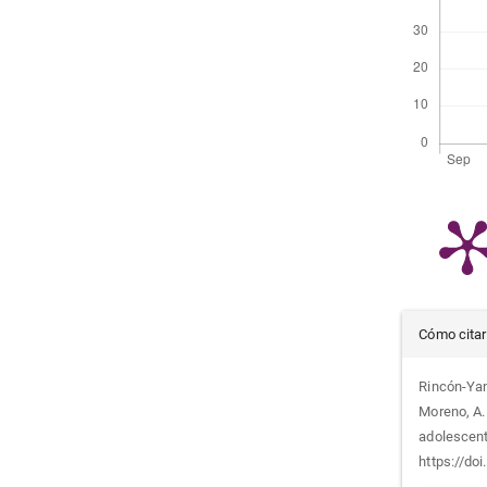
Det
Cómo citar
del
Rincón-Yani
Moreno, A. 
artí
adolescen
https://do