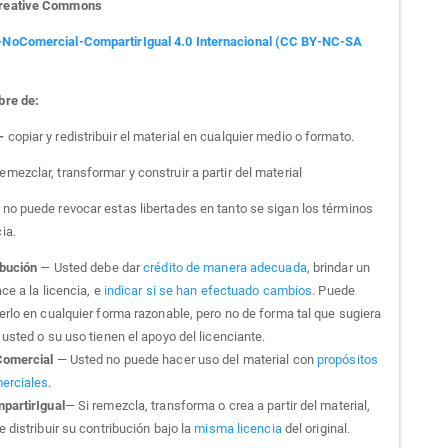
Creative Commons
-NoComercial-CompartirIgual 4.0 Internacional (CC BY-NC-SA
bre de:
 -
copiar y redistribuir el material en cualquier medio o formato.
emezclar, transformar y construir a partir del material
a no puede revocar estas libertades en tanto se sigan los términos
cia.
ibución
— Usted debe dar
crédito de manera adecuada
, brindar un
ce a la licencia, e
indicar si se han efectuado cambios
. Puede
erlo en cualquier forma razonable, pero no de forma tal que sugiera
usted o su uso tienen el apoyo del licenciante.
omercial
— Usted no puede hacer uso del material con
propósitos
erciales
.
partirIgual
— Si remezcla, transforma o crea a partir del material,
 distribuir su contribución bajo la
misma licencia
del original.