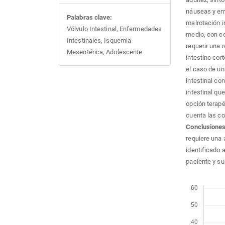
náuseas y eme
Palabras clave:
malrotación i
Vólvulo Intestinal, Enfermedades
medio, con co
Intestinales, Isquemia
requerir una 
Mesentérica, Adolescente
intestino cort
el caso de u
intestinal co
intestinal que
opción terapéu
cuenta las co
Conclusiones
requiere una a
identificado 
paciente y su
Descargas