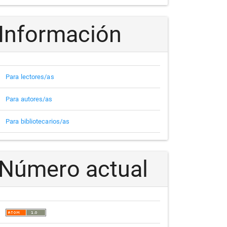
Información
Para lectores/as
Para autores/as
Para bibliotecarios/as
Número actual