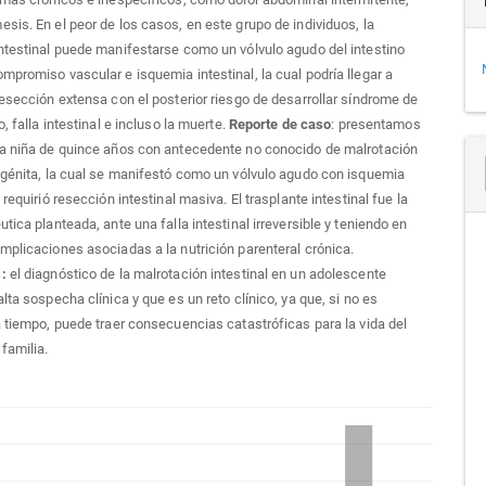
sis. En el peor de los casos, en este grupo de individuos, la
ntestinal puede manifestarse como un vólvulo agudo del intestino
mpromiso vascular e isquemia intestinal, la cual podría llegar a
resección extensa con el posterior riesgo de desarrollar síndrome de
o, falla intestinal e incluso la muerte.
Reporte de caso
: presentamos
na niña de quince años con antecedente no conocido de malrotación
ngénita, la cual se manifestó como un vólvulo agudo con isquemia
 requirió resección intestinal masiva. El trasplante intestinal fue la
tica planteada, ante una falla intestinal irreversible y teniendo en
mplicaciones asociadas a la nutrición parenteral crónica.
:
el diagnóstico de la malrotación intestinal en un adolescente
lta sospecha clínica y que es un reto clínico, ya que, si no es
a tiempo, puede traer consecuencias catastróficas para la vida del
 familia.