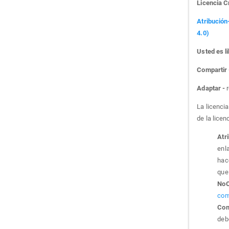
Licencia 
Atribución
4.0)
Usted es li
Compartir
Adaptar -
r
La licenci
de la licen
Atr
enla
hac
que 
NoC
com
Com
debe