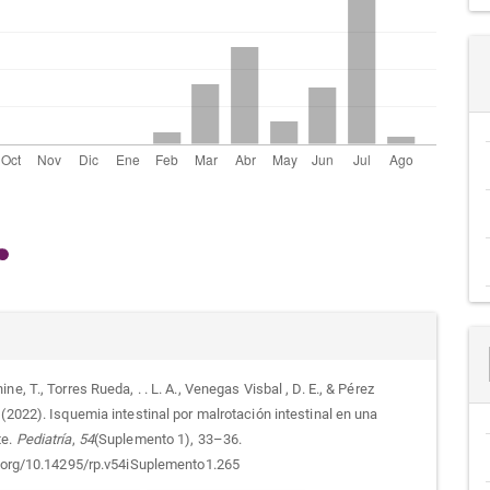
alles
ne, T., Torres Rueda, . . L. A., Venegas Visbal , D. E., & Pérez
(2022). Isquemia intestinal por malrotación intestinal en una
culo
te.
Pediatría
,
54
(Suplemento 1), 33–36.
i.org/10.14295/rp.v54iSuplemento1.265