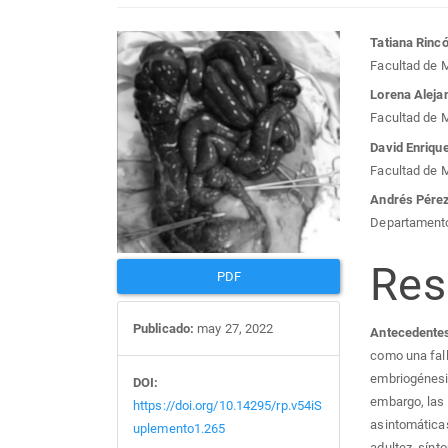
Barra
Con
Tatiana Rinc
Facultad de 
lateral
prin
Lorena Aleja
Facultad de M
del
del
David Enriqu
Facultad de M
artículo
artí
Andrés Pére
Departamento 
Re
PDF
Publicado:
may 27, 2022
Antecedente
como una falla
embriogénesis
DOI:
embargo, las
https://doi.org/10.14295/rp.v54iS
asintomáticas
uplemento1.265
adultez, sínt