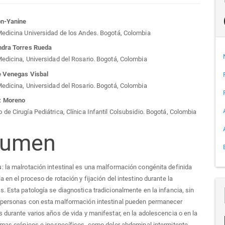
tenido
ón-Yanine
Medicina Universidad de los Andes. Bogotá, Colombia
cipal
ndra Torres Rueda
edicina, Universidad del Rosario. Bogotá, Colombia
e Venegas Visbal
edicina, Universidad del Rosario. Bogotá, Colombia
culo
z Moreno
de Cirugía Pediátrica, Clínica Infantil Colsubsidio. Bogotá, Colombia
sumen
s
: la malrotación intestinal es una malformación congénita definida
 en el proceso de rotación y fijación del intestino durante la
. Esta patología se diagnostica tradicionalmente en la infancia, sin
 personas con esta malformación intestinal pueden permanecer
 durante varios años de vida y manifestar, en la adolescencia o en la
omas crónicos e inespecíficos, como dolor abdominal intermitente,