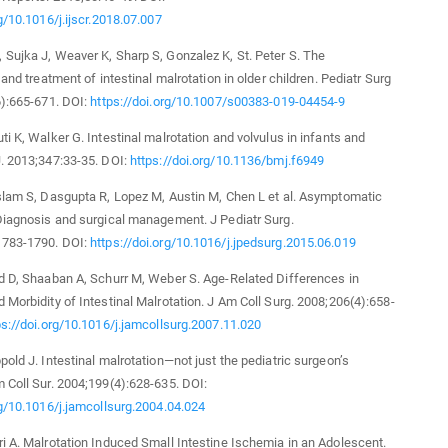
rg/10.1016/j.ijscr.2018.07.007
Sujka J, Weaver K, Sharp S, Gonzalez K, St. Peter S. The
 and treatment of intestinal malrotation in older children. Pediatr Surg
6):665-671. DOI:
https://doi.org/10.1007/s00383-019-04454-9
ti K, Walker G. Intestinal malrotation and volvulus in infants and
. 2013;347:33-35. DOI:
https://doi.org/10.1136/bmj.f6949
slam S, Dasgupta R, Lopez M, Austin M, Chen L et al. Asymptomatic
Diagnosis and surgical management. J Pediatr Surg.
1783-1790. DOI:
https://doi.org/10.1016/j.jpedsurg.2015.06.019
d D, Shaaban A, Schurr M, Weber S. Age-Related Differences in
 Morbidity of Intestinal Malrotation. J Am Coll Surg. 2008;206(4):658-
ps://doi.org/10.1016/j.jamcollsurg.2007.11.020
pold J. Intestinal malrotation—not just the pediatric surgeon’s
 Coll Sur. 2004;199(4):628-635. DOI:
rg/10.1016/j.jamcollsurg.2004.04.024
i A. Malrotation Induced Small Intestine Ischemia in an Adolescent.