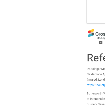
0
Ref
Dassinger MS,
Caldamone A, 
7ma ed. Londo
https://doi.
Butterworth W
to intestinal 
Surgery Case 