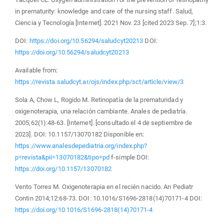
in prematurity: knowledge and care of the nursing staff. Salud,
Ciencia y Tecnología [Internet]. 2021 Nov. 23 [cited 2023 Sep. 7];1:3.
DOI:
https://doi.org/10.56294/saludcyt20213
DOI:
https://doi.org/10.56294/saludcyt20213
Available from:
https://revista.saludcyt.ar/ojs/index.php/sct/article/view/3
Sola A, Chow L, Rogido M. Retinopatía de la prematuridad y
oxigenoterapia, una relación cambiante. Anales de pediatría.
2005;62(1):48-63. [Internet]. [consultado el 4 de septiembre de
2023]. DOI: 10.1157/13070182 Disponible en:
https://www.analesdepediatria.org/index.php?
p=revista&pii=13070182&tipo=pd
f-simple DOI:
https://doi.org/10.1157/13070182
Vento Torres M. Oxigenoterapia en el recién nacido. An Pediatr
Contin 2014;12:68-73. DOI: 10.1016/S1696-2818(14)70171-4 DOI:
https://doi.org/10.1016/S1696-2818(14)70171-4