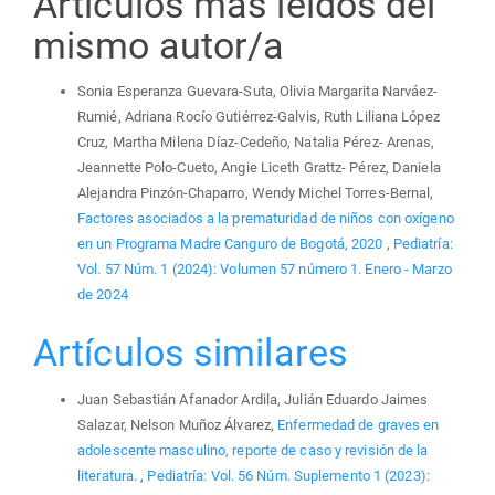
Artículos más leídos del
mismo autor/a
Sonia Esperanza Guevara-Suta, Olivia Margarita Narváez-
Rumié, Adriana Rocío Gutiérrez-Galvis, Ruth Liliana López
Cruz, Martha Milena Díaz-Cedeño, Natalia Pérez- Arenas,
Jeannette Polo-Cueto, Angie Liceth Grattz- Pérez, Daniela
Alejandra Pinzón-Chaparro, Wendy Michel Torres-Bernal,
Factores asociados a la prematuridad de niños con oxígeno
en un Programa Madre Canguro de Bogotá, 2020
,
Pediatría:
Vol. 57 Núm. 1 (2024): Volumen 57 número 1. Enero - Marzo
de 2024
Artículos similares
Juan Sebastián Afanador Ardila, Julián Eduardo Jaimes
Salazar, Nelson Muñoz Álvarez,
Enfermedad de graves en
adolescente masculino, reporte de caso y revisión de la
literatura.
,
Pediatría: Vol. 56 Núm. Suplemento 1 (2023):