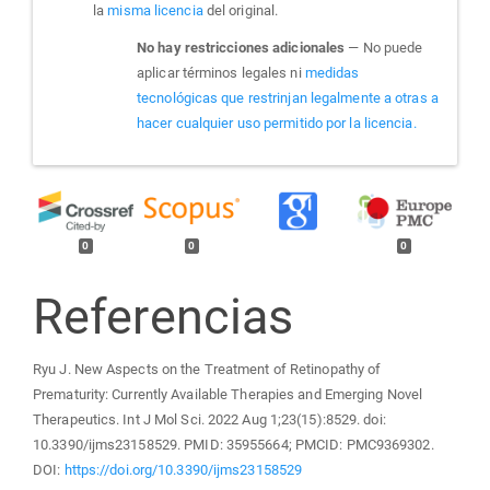
la
misma licencia
del original.
No hay restricciones adicionales
— No puede
aplicar términos legales ni
medidas
tecnológicas que restrinjan legalmente a otras a
hacer cualquier uso permitido por la licencia.
0
0
0
Referencias
Ryu J. New Aspects on the Treatment of Retinopathy of
Prematurity: Currently Available Therapies and Emerging Novel
Therapeutics. Int J Mol Sci. 2022 Aug 1;23(15):8529. doi:
10.3390/ijms23158529. PMID: 35955664; PMCID: PMC9369302.
DOI:
https://doi.org/10.3390/ijms23158529