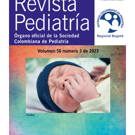
lateral
del
artículo