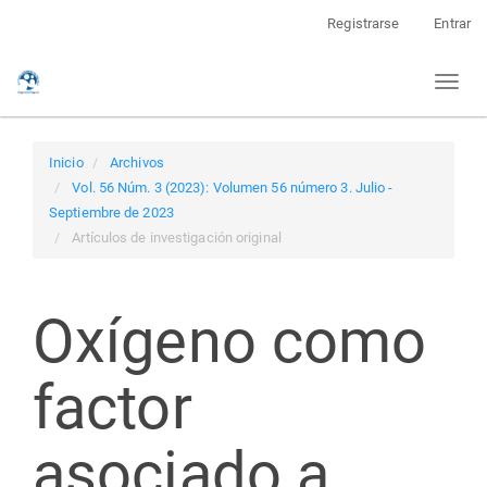
Navegación
Registrarse
Entrar
principal
Contenido
Toggl
principal
naviga
Barra
lateral
Inicio
Archivos
Vol. 56 Núm. 3 (2023): Volumen 56 número 3. Julio -
Septiembre de 2023
Artículos de investigación original
Oxígeno como
factor
asociado a