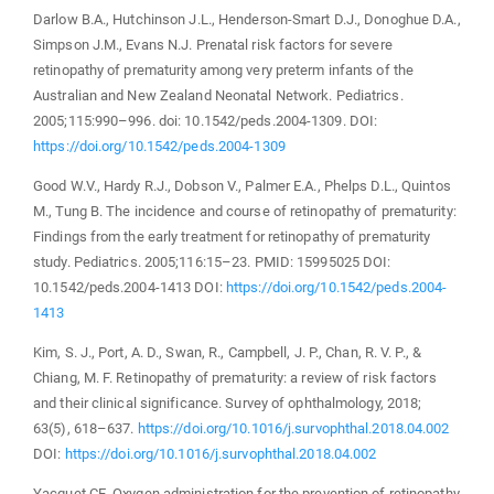
Darlow B.A., Hutchinson J.L., Henderson-Smart D.J., Donoghue D.A.,
Simpson J.M., Evans N.J. Prenatal risk factors for severe
retinopathy of prematurity among very preterm infants of the
Australian and New Zealand Neonatal Network. Pediatrics.
2005;115:990–996. doi: 10.1542/peds.2004-1309. DOI:
https://doi.org/10.1542/peds.2004-1309
Good W.V., Hardy R.J., Dobson V., Palmer E.A., Phelps D.L., Quintos
M., Tung B. The incidence and course of retinopathy of prematurity:
Findings from the early treatment for retinopathy of prematurity
study. Pediatrics. 2005;116:15–23. PMID: 15995025 DOI:
10.1542/peds.2004-1413 DOI:
https://doi.org/10.1542/peds.2004-
1413
Kim, S. J., Port, A. D., Swan, R., Campbell, J. P., Chan, R. V. P., &
Chiang, M. F. Retinopathy of prematurity: a review of risk factors
and their clinical significance. Survey of ophthalmology, 2018;
63(5), 618–637.
https://doi.org/10.1016/j.survophthal.2018.04.002
DOI:
https://doi.org/10.1016/j.survophthal.2018.04.002
Yacquet CE. Oxygen administration for the prevention of retinopathy