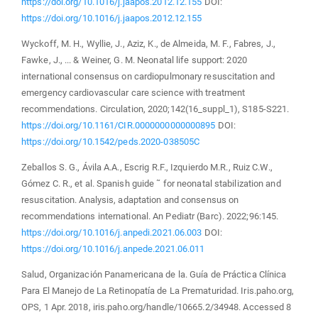
https://doi.org/10.1016/j.jaapos.2012.12.155
DOI:
https://doi.org/10.1016/j.jaapos.2012.12.155
Wyckoff, M. H., Wyllie, J., Aziz, K., de Almeida, M. F., Fabres, J.,
Fawke, J., ... & Weiner, G. M. Neonatal life support: 2020
international consensus on cardiopulmonary resuscitation and
emergency cardiovascular care science with treatment
recommendations. Circulation, 2020;142(16_suppl_1), S185-S221.
https://doi.org/10.1161/CIR.0000000000000895
DOI:
https://doi.org/10.1542/peds.2020-038505C
Zeballos S. G., Ávila A.A., Escrig R.F., Izquierdo M.R., Ruiz C.W.,
Gómez C. R., et al. Spanish guide ˜ for neonatal stabilization and
resuscitation. Analysis, adaptation and consensus on
recommendations international. An Pediatr (Barc). 2022;96:145.
https://doi.org/10.1016/j.anpedi.2021.06.003
DOI:
https://doi.org/10.1016/j.anpede.2021.06.011
Salud, Organización Panamericana de la. Guía de Práctica Clínica
Para El Manejo de La Retinopatía de La Prematuridad. Iris.paho.org,
OPS, 1 Apr. 2018, iris.paho.org/handle/10665.2/34948. Accessed 8