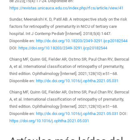
de 2023];15(4):17-24. Disponible en:
https://revistas.unicauca.edu.co/index.php/rfcs/article/view/41
Sundar, Meenakshi K. D, Patil AB. A retrospective study on the risk
factors for retinopathy of prematurity in NICU of tertiary care
hospital. Int J Contemp Pediatr [Internet]. 2018;5(4):1447.
Disponible en:
http://dx.doi.org/10.18203/2349-3291.ijcp20182544
DOI:
https://doi.org/10.18203/2349-3291.ijcp20182544
Chiang MF, Quinn GE, Fielder AR, Ostmo SR, Paul Chan RV, Berrocal
A, et al. International classification of retinopathy of prematurity,
third edition. Ophthalmology [Internet]. 2021;128(10):e51–68.
Disponible en:
http://dx.doi.org/10.1016/j.ophtha.2021.05.031
Chiang MF, Quinn GE, Fielder AR, Ostmo SR, Paul Chan RV, Berrocal
A, et al. International classification of retinopathy of prematurity,
third edition. Ophthalmology [Internet]. 2021;128(10):e51–68.
Disponible en:
http://dx.doi.org/10.1016/j.ophtha.2021.05.031
DOI:
https://doi.org/10.1016/j.ophtha.2021.05.031