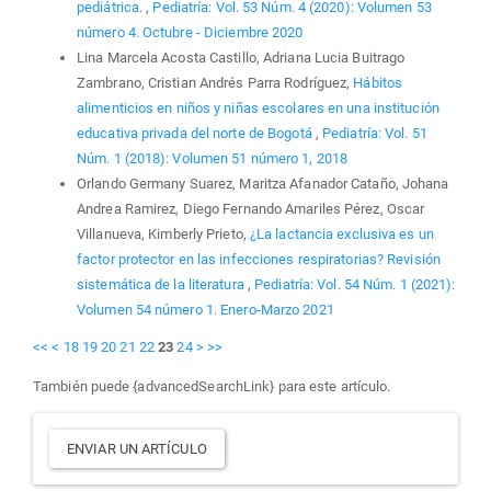
pediátrica.
,
Pediatría: Vol. 53 Núm. 4 (2020): Volumen 53
número 4. Octubre - Diciembre 2020
Lina Marcela Acosta Castillo, Adriana Lucia Buitrago
Zambrano, Cristian Andrés Parra Rodríguez,
Hábitos
alimenticios en niños y niñas escolares en una institución
educativa privada del norte de Bogotá
,
Pediatría: Vol. 51
Núm. 1 (2018): Volumen 51 número 1, 2018
Orlando Germany Suarez, Maritza Afanador Cataño, Johana
Andrea Ramirez, Diego Fernando Amariles Pérez, Oscar
Villanueva, Kimberly Prieto,
¿La lactancia exclusiva es un
factor protector en las infecciones respiratorias? Revisión
sistemática de la literatura
,
Pediatría: Vol. 54 Núm. 1 (2021):
Volumen 54 número 1. Enero-Marzo 2021
<<
<
18
19
20
21
22
23
24
>
>>
También puede {advancedSearchLink} para este artículo.
Enviar
ENVIAR UN ARTÍCULO