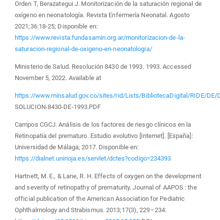
Orden T, Berazategui J. Monitorización de la saturación regional de
oxígeno en neonatología. Revista Enfermería Neonatal. Agosto
2021;36:18-25; Disponible en:
https://www.revista.fundasamin.org.ar/monitorizacion-de-la-
saturacion-regional-de-oxigeno-en-neonatologia/
Ministerio de Salud. Resolución 8430 de 1993. 1993. Accessed
November 5, 2022. Available at
https://www.minsalud.gov.co/sites/rid/Lists/BibliotecaDigital/RIDE/DE/
SOLUCION-8430-DE-1993.PDF
Campos CGCJ. Análisis de los factores de riesgo clínicos en la
Retinopatía del prematuro. Estudio evolutivo [Internet]. [España]:
Universidad de Málaga; 2017. Disponible en:
https://dialnet.unirioja.es/servlet/dctes?codigo=234393
Hartnett, M. E., & Lane, R. H. Effects of oxygen on the development
and severity of retinopathy of prematurity. Journal of AAPOS : the
official publication of the American Association for Pediatric
Ophthalmology and Strabismus. 2013;17(3), 229–234.