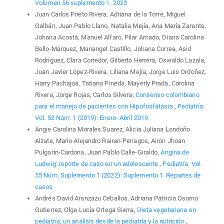
Volumen 56 suplemento 1. 2023
Juan Carlos Prieto Rivera, Adriana de la Torre, Miguel
Galbán, Juan Pablo Llano, Natalia Mejía, Ana María Zarante,
Johana Acosta, Manuel Alfaro, Pilar Amado, Diana Carolina
Bello-Márquez, Mariangel Castillo, Johana Correa, Asid
Rodríguez, Clara Corredor, Gilberto Herrera, Oswaldo Lazala,
Juan Javier López-Rivera, Liliana Mejía, Jorge Luis Ordoñez,
Harry Pachajoa, Tatiana Pineda, Mayerly Prada, Carolina
Rivera, Jorge Rojas, Carlos Silvera,
Consenso colombiano
para el manejo de pacientes con Hipofosfatasia
,
Pediatría:
Vol. 52 Núm. 1 (2019): Enero- Abril 2019
Angie Carolina Morales Suarez, Alicia Juliana Londoño
Alzate, Mario Alejandro Rairan-Penagos, Airon Jhoan
Pulgarín-Cardona, Juan Pablo Calle-Giraldo,
Angina de
Ludwig: reporte de caso en un adolescente
,
Pediatría: Vol.
55 Núm. Suplemento 1 (2022): Suplemento 1. Reportes de
casos
Andrés David Aranzazu Ceballos, Adriana Patricia Osorno
Gutierrez, Olga Lucía Ortega Sierra,
Dieta vegetariana en
pediatría, un análisis desde la pediatría y la nutrición
,