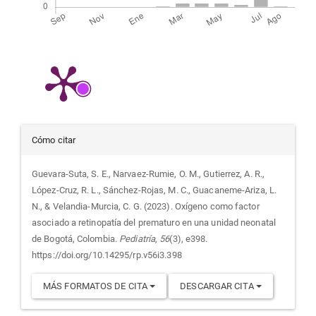
Detalles
Cómo citar
del
Guevara-Suta, S. E., Narvaez-Rumie, O. M., Gutierrez, A. R.,
López-Cruz, R. L., Sánchez-Rojas, M. C., Guacaneme-Ariza, L.
artículo
N., & Velandia-Murcia, C. G. (2023). Oxígeno como factor
asociado a retinopatía del prematuro en una unidad neonatal
de Bogotá, Colombia.
Pediatría
,
56
(3), e398.
https://doi.org/10.14295/rp.v56i3.398
MÁS FORMATOS DE CITA
DESCARGAR CITA