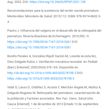
Aug. 2022. DOI:
https://doi.org/10.26633/RPSP.2021.138
Recomendaciones para la asistencia del recién nacido prematuro.
Montevideo: Ministerio de Salud. 2019;112. ISBN: 978-9974-8602-5-
4
Pastro J. Influencia del oxígeno en el desarrollo de la retinopatía del
prematuro. Revista Brasileira de Enfermagem. 2019;592–9.
https://doi.org/10.1590/0034-7167-2018-0361
DOI:
https://doi.org/10.1590/0034-7167-2018-0361
Bonillo Perales A, González-Ripoll Garzón M, Lorente Acosta MJ,
Díez-Delgado Rubio J. Ventilación mecánica neonatal. An Pediatr
(Barc) [Internet]. 2003;59(4):376–84. Disponible en:
http://dx.doi.org/10.1016/s1695-4033(03)78198-3
DOI:
https://doi.org/10.1016/S1695-4033(03)78198-3
Vidal D, Lasso D, Ordóñez S, Acosta F, Merchán Ángela M, Muñoz A,
Delgado-Noguera M. Retinopatía del prematuro: caracterización de
la población y factores asociados. Rev. Fac. Cienc. Salud Univ.
Cauca [Internet]. 1 de diciembre de 2013 [citado 12 de septiembre