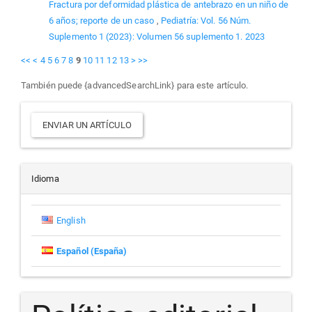
Fractura por deformidad plástica de antebrazo en un niño de
6 años; reporte de un caso
,
Pediatría: Vol. 56 Núm.
Suplemento 1 (2023): Volumen 56 suplemento 1. 2023
<<
<
4
5
6
7
8
9
10
11
12
13
>
>>
También puede {advancedSearchLink} para este artículo.
Enviar
ENVIAR UN ARTÍCULO
un
artículo
Idioma
English
Español (España)