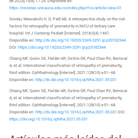
de 2023];15(4):17-24. Disponible en:
https://revistas.unicauca.edu.co/index.php/rfcs/article/view/41
Sundar, Meenakshi K. D, Patil AB. A retrospective study on the risk
factors for retinopathy of prematurity in NICU of tertiary care
hospital. Int J Contemp Pediatr [Internet]. 2018;5(4):1447.
Disponible en:
http://dx.doi.org/10.18203/2349-3291.ijcp20182544
DOI:
https://doi.org/10.18203/2349-3291.ijcp20182544
Chiang MF, Quinn GE, Fielder AR, Ostmo SR, Paul Chan RV, Berrocal
A, et al. International classification of retinopathy of prematurity,
third edition. Ophthalmology [Internet]. 2021;128(10):e51–68.
Disponible en:
http://dx.doi.org/10.1016/j.ophtha.2021.05.031
Chiang MF, Quinn GE, Fielder AR, Ostmo SR, Paul Chan RV, Berrocal
A, et al. International classification of retinopathy of prematurity,
third edition. Ophthalmology [Internet]. 2021;128(10):e51–68.
Disponible en:
http://dx.doi.org/10.1016/j.ophtha.2021.05.031
DOI:
https://doi.org/10.1016/j.ophtha.2021.05.031