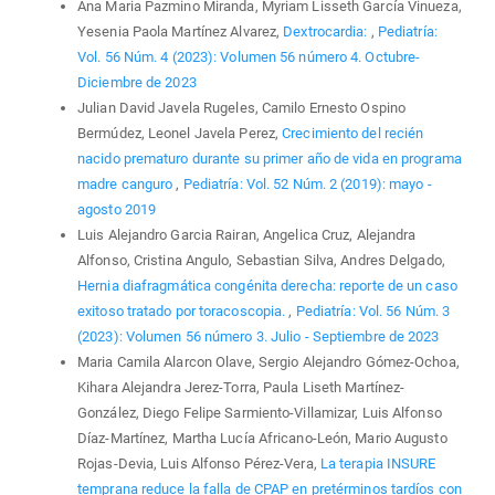
Ana Maria Pazmino Miranda, Myriam Lisseth García Vinueza,
Yesenia Paola Martínez Alvarez,
Dextrocardia:
,
Pediatría:
Vol. 56 Núm. 4 (2023): Volumen 56 número 4. Octubre-
Diciembre de 2023
Julian David Javela Rugeles, Camilo Ernesto Ospino
Bermúdez, Leonel Javela Perez,
Crecimiento del recién
nacido prematuro durante su primer año de vida en programa
madre canguro
,
Pediatría: Vol. 52 Núm. 2 (2019): mayo -
agosto 2019
Luis Alejandro Garcia Rairan, Angelica Cruz, Alejandra
Alfonso, Cristina Angulo, Sebastian Silva, Andres Delgado,
Hernia diafragmática congénita derecha: reporte de un caso
exitoso tratado por toracoscopia.
,
Pediatría: Vol. 56 Núm. 3
(2023): Volumen 56 número 3. Julio - Septiembre de 2023
Maria Camila Alarcon Olave, Sergio Alejandro Gómez-Ochoa,
Kihara Alejandra Jerez-Torra, Paula Liseth Martínez-
González, Diego Felipe Sarmiento-Villamizar, Luis Alfonso
Díaz-Martínez, Martha Lucía Africano-León, Mario Augusto
Rojas-Devia, Luis Alfonso Pérez-Vera,
La terapia INSURE
temprana reduce la falla de CPAP en pretérminos tardíos con