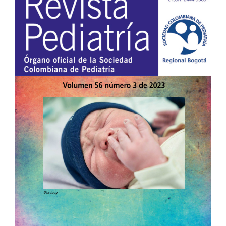
lateral
del
artículo