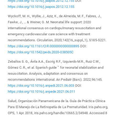
https://doi.org/10.1016/j.jaapos.2012.12.155
DOI:
https://doi.org/10.1016/j.jaapos.2012.12.155
Wyckoff, M. H., Wyllie, J., Aziz, K., de Almeida, M. F., Fabres, J.,
Fawke, J., ... & Weiner, G. M. Neonatal life support: 2020
international consensus on cardiopulmonary resuscitation and
emergency cardiovascular care science with treatment
recommendations. Circulation, 2020;142(16_suppl_1), S185-S221.
https://doi.org/10.1161/CIR.0000000000000895
DOI:
https://doi.org/10.1542/peds.2020-038505C
Zeballos S. G., Ávila A.A., Escrig R.F., Izquierdo M.R., Ruiz C.W.,
Gómez C. R., et al. Spanish guide ˜ for neonatal stabilization and
resuscitation. Analysis, adaptation and consensus on
recommendations international. An Pediatr (Barc). 2022;96:145.
https://doi.org/10.1016/j.anpedi.2021.06.003
DOI:
https://doi.org/10.1016/j.anpede.2021.06.011
Salud, Organización Panamericana de la. Guía de Práctica Clínica
Para El Manejo de La Retinopatía de La Prematuridad. Iris.paho.org,
OPS, 1 Apr. 2018, iris.paho.org/handle/10665.2/34948. Accessed 8