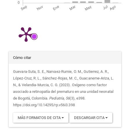
Detalles
Cómo citar
del
Guevara-Suta, S. E., Narvaez-Rumie, O. M., Gutierrez, A. R.,
López-Cruz, R. L., Sánchez-Rojas, M. C., Guacaneme-Ariza, L.
artículo
N., & Velandia-Murcia, C. G. (2023). Oxígeno como factor
asociado a retinopatía del prematuro en una unidad neonatal
de Bogotá, Colombia.
Pediatría
,
56
(3), e398.
https://doi.org/10.14295/rp.v56i3.398
MÁS FORMATOS DE CITA
DESCARGAR CITA