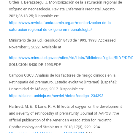
Orden T, Berazategui J. Monitorización de la saturación regional de
oxígeno en neonatología. Revista Enfermería Neonatal. Agosto
2021;36:18-25; Disponible en:
https://www.revista.fundasamin.org.ar/monitorizacion-de-la-
saturacion-regional-de-oxigeno-en-neonatologia/
Ministerio de Salud. Resolución 8430 de 1993. 1993. Accessed
November 5, 2022. Available at
https://www.minsalud.gov.co/sites/rid/Lists/BibliotecaDigital/RIDE/DE/
SOLUCION-8430-DE-1993.PDF
Campos CGCJ. Análisis de los factores de riesgo clínicos en la
Retinopatía del prematuro. Estudio evolutivo [Internet]. [España]:
Universidad de Málaga; 2017. Disponible en:
https://dialnet.unirioja.es/servlet/dctes?codigo=234393
Hartnett, M. E., & Lane, R. H. Effects of oxygen on the development
and severity of retinopathy of prematurity. Journal of AAPOS : the
official publication of the American Association for Pediatric
Ophthalmology and Strabismus. 2013;17(3), 229–234.