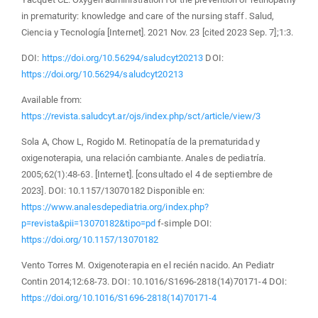
in prematurity: knowledge and care of the nursing staff. Salud,
Ciencia y Tecnología [Internet]. 2021 Nov. 23 [cited 2023 Sep. 7];1:3.
DOI:
https://doi.org/10.56294/saludcyt20213
DOI:
https://doi.org/10.56294/saludcyt20213
Available from:
https://revista.saludcyt.ar/ojs/index.php/sct/article/view/3
Sola A, Chow L, Rogido M. Retinopatía de la prematuridad y
oxigenoterapia, una relación cambiante. Anales de pediatría.
2005;62(1):48-63. [Internet]. [consultado el 4 de septiembre de
2023]. DOI: 10.1157/13070182 Disponible en:
https://www.analesdepediatria.org/index.php?
p=revista&pii=13070182&tipo=pd
f-simple DOI:
https://doi.org/10.1157/13070182
Vento Torres M. Oxigenoterapia en el recién nacido. An Pediatr
Contin 2014;12:68-73. DOI: 10.1016/S1696-2818(14)70171-4 DOI:
https://doi.org/10.1016/S1696-2818(14)70171-4