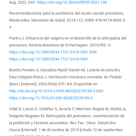
Aug. 2022. DOI:
https://doi.org/10.26633/RPSP.2021.138
Recomendaciones para la asistencia del recién nacido prematuro.
Montevideo: Ministerio de Salud. 2019;112. ISBN: 978-9974-8602-5-
4
Pastro J. Influencia del oxígeno en el desarrollo de la retinopatía del
prematuro. Revista Brasileira de Enfermagem. 2019;592–9.
https://doi.org/10.1590/0034-7167-2018-0361
DOI:
https://doi.org/10.1590/0034-7167-2018-0361
Bonillo Perales A, González-Ripoll Garzón M, Lorente Acosta MJ,
Díez-Delgado Rubio J. Ventilación mecánica neonatal. An Pediatr
(Barc) [Internet]. 2003;59(4):376–84. Disponible en:
http://dx.doi.org/10.1016/s1695-4033(03)78198-3
DOI:
https://doi.org/10.1016/S1695-4033(03)78198-3
Vidal D, Lasso D, Ordóñez S, Acosta F, Merchán Ángela M, Muñoz A,
Delgado-Noguera M. Retinopatía del prematuro: caracterización de
la población y factores asociados. Rev. Fac. Cienc. Salud Univ.
Cauca [Internet]. 1 de diciembre de 2013 [citado 12 de septiembre