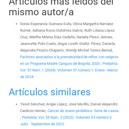
Artículos más leídos del
mismo autor/a
Sonia Esperanza Guevara-Suta, Olivia Margarita Narváez-
Rumié, Adriana Rocío Gutiérrez-Galvis, Ruth Liliana López
Cruz, Martha Milena Díaz-Cedeño, Natalia Pérez- Arenas,
Jeannette Polo-Cueto, Angie Liceth Grattz- Pérez, Daniela
Alejandra Pinzón-Chaparro, Wendy Michel Torres-Bernal,
Factores asociados a la prematuridad de niños con oxígeno
en un Programa Madre Canguro de Bogotá, 2020
,
Pediatría:
Vol. 57 Núm. 1 (2024): Volumen 57 número 1. Enero - Marzo
de 2024
Artículos similares
Yesid Sánchez, Angie López, José Murillo, Daniel Alejandro
Cardozo Herrán,
Cáncer de ovario pediátrico. Serie de casos.
,
Pediatría: Vol. 55 Núm. 3 (2022): Volumen 55 número 3.
Julio - Septiembre de 2022