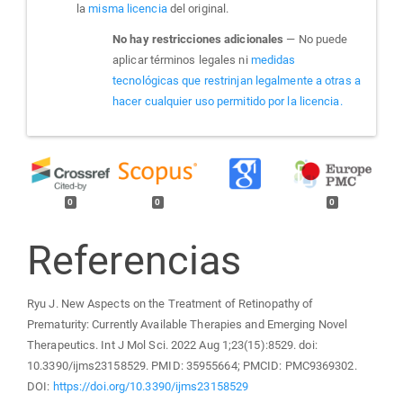
la
misma licencia
del original.
No hay restricciones adicionales
— No puede
aplicar términos legales ni
medidas
tecnológicas que restrinjan legalmente a otras a
hacer cualquier uso permitido por la licencia.
0
0
0
Referencias
Ryu J. New Aspects on the Treatment of Retinopathy of
Prematurity: Currently Available Therapies and Emerging Novel
Therapeutics. Int J Mol Sci. 2022 Aug 1;23(15):8529. doi:
10.3390/ijms23158529. PMID: 35955664; PMCID: PMC9369302.
DOI:
https://doi.org/10.3390/ijms23158529