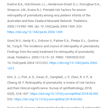
Darlow B.A., Hutchinson J.L., Henderson-Smart D.J., Donoghue D.A.,
Simpson J.M., Evans N.J. Prenatal risk factors for severe
retinopathy of prematurity among very preterm infants of the
Australian and New Zealand Neonatal Network. Pediatrics.
2005;115:990–996. doi: 10.1542/peds.2004-1309. DOI:
https://doi.org/10.1542/peds.2004-1309
Good W.V., Hardy R.J., Dobson V., Palmer E.A., Phelps D.L., Quintos
M., Tung B. The incidence and course of retinopathy of prematurity:
Findings from the early treatment for retinopathy of prematurity
study. Pediatrics. 2005;116:15–23. PMID: 15995025 DOI:
10.1542/peds.2004-1413 DOI:
https://doi.org/10.1542/peds.2004-
1413
Kim, S. J., Port, A. D., Swan, R., Campbell, J. P., Chan, R. V. P., &
Chiang, M. F. Retinopathy of prematurity: a review of risk factors
and their clinical significance. Survey of ophthalmology, 2018;
63(5), 618–637.
https://doi.org/10.1016/j.survophthal.2018.04.002
DOI:
https://doi.org/10.1016/j.survophthal.2018.04.002
Yacquet CE. Oxygen administration for the prevention of retinopathy