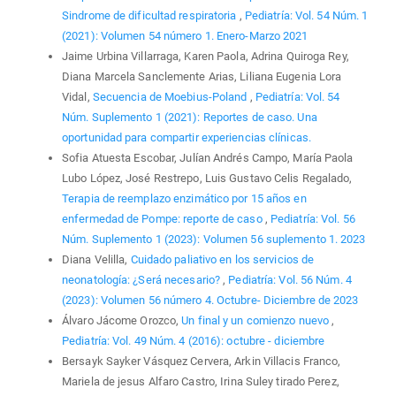
Sindrome de dificultad respiratoria
,
Pediatría: Vol. 54 Núm. 1
(2021): Volumen 54 número 1. Enero-Marzo 2021
Jaime Urbina Villarraga, Karen Paola, Adrina Quiroga Rey,
Diana Marcela Sanclemente Arias, Liliana Eugenia Lora
Vidal,
Secuencia de Moebius-Poland
,
Pediatría: Vol. 54
Núm. Suplemento 1 (2021): Reportes de caso. Una
oportunidad para compartir experiencias clínicas.
Sofia Atuesta Escobar, Julían Andrés Campo, María Paola
Lubo López, José Restrepo, Luis Gustavo Celis Regalado,
Terapia de reemplazo enzimático por 15 años en
enfermedad de Pompe: reporte de caso
,
Pediatría: Vol. 56
Núm. Suplemento 1 (2023): Volumen 56 suplemento 1. 2023
Diana Velilla,
Cuidado paliativo en los servicios de
neonatología: ¿Será necesario?
,
Pediatría: Vol. 56 Núm. 4
(2023): Volumen 56 número 4. Octubre- Diciembre de 2023
Álvaro Jácome Orozco,
Un final y un comienzo nuevo
,
Pediatría: Vol. 49 Núm. 4 (2016): octubre - diciembre
Bersayk Sayker Vásquez Cervera, Arkin Villacis Franco,
Mariela de jesus Alfaro Castro, Irina Suley tirado Perez,