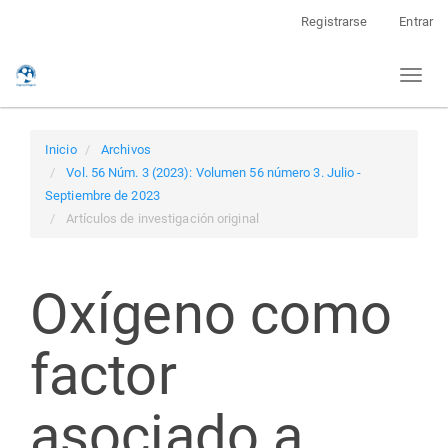
Navegación
Registrarse
Entrar
principal
Contenido
Toggl
principal
naviga
Barra
lateral
Inicio
Archivos
Vol. 56 Núm. 3 (2023): Volumen 56 número 3. Julio -
Septiembre de 2023
Artículos de investigación original
Oxígeno como
factor
asociado a