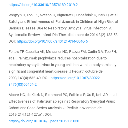
https://doi.org/10.33610/23576189.2019.2
Wegzyn C, Toh LK, Notario G, Biguenet S, Unnebrink K, Park C, et al.
Safety and Effectiveness of Palivizumab in Children at High Risk of
Serious Disease Due to Respiratory Syncytial Virus Infection: A
Systematic Review. Infect Dis Ther. diciembre de 2014;3(2):133-58.
DOI:
https://doi.org/10.1007/s40121-014-0046-6
Feltes TF, Cabalka AK, Meissner HC, Piazza FM, Carlin DA, Top FH,
et al. Palivizumab prophylaxis reduces hospitalization due to
respiratory syncytial virus in young children with hemodynamically
significant congenital heart disease. J Pediatr. octubre de
2003;143(4):532-40. DOI:
https://doi.org/10.1067/S0022-
3476(03)00454-2
Moore HC, de Klerk N, Richmond PC, Fathima P, Xu R, Keil AD, et al.
Effectiveness of Palivizumab against Respiratory Syncytial Virus:
Cohort and Case Series Analysis. J Pediatr. noviembre de
2019;214:121-127.e1. DOI:
https://doi.org/10.1016/j.jpeds.2019.06.058