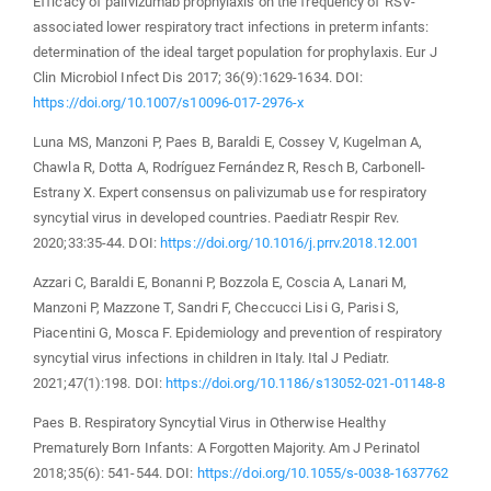
Efficacy of palivizumab prophylaxis on the frequency of RSV-
associated lower respiratory tract infections in preterm infants:
determination of the ideal target population for prophylaxis. Eur J
Clin Microbiol Infect Dis 2017; 36(9):1629-1634. DOI:
https://doi.org/10.1007/s10096-017-2976-x
Luna MS, Manzoni P, Paes B, Baraldi E, Cossey V, Kugelman A,
Chawla R, Dotta A, Rodríguez Fernández R, Resch B, Carbonell-
Estrany X. Expert consensus on palivizumab use for respiratory
syncytial virus in developed countries. Paediatr Respir Rev.
2020;33:35-44. DOI:
https://doi.org/10.1016/j.prrv.2018.12.001
Azzari C, Baraldi E, Bonanni P, Bozzola E, Coscia A, Lanari M,
Manzoni P, Mazzone T, Sandri F, Checcucci Lisi G, Parisi S,
Piacentini G, Mosca F. Epidemiology and prevention of respiratory
syncytial virus infections in children in Italy. Ital J Pediatr.
2021;47(1):198. DOI:
https://doi.org/10.1186/s13052-021-01148-8
Paes B. Respiratory Syncytial Virus in Otherwise Healthy
Prematurely Born Infants: A Forgotten Majority. Am J Perinatol
2018;35(6): 541-544. DOI:
https://doi.org/10.1055/s-0038-1637762