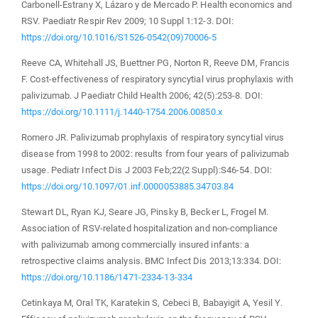
Carbonell-Estrany X, Lázaro y de Mercado P. Health economics and
RSV. Paediatr Respir Rev 2009; 10 Suppl 1:12-3. DOI:
https://doi.org/10.1016/S1526-0542(09)70006-5
Reeve CA, Whitehall JS, Buettner PG, Norton R, Reeve DM, Francis
F. Cost-effectiveness of respiratory syncytial virus prophylaxis with
palivizumab. J Paediatr Child Health 2006; 42(5):253-8. DOI:
https://doi.org/10.1111/j.1440-1754.2006.00850.x
Romero JR. Palivizumab prophylaxis of respiratory syncytial virus
disease from 1998 to 2002: results from four years of palivizumab
usage. Pediatr Infect Dis J 2003 Feb;22(2 Suppl):S46-54. DOI:
https://doi.org/10.1097/01.inf.0000053885.34703.84
Stewart DL, Ryan KJ, Seare JG, Pinsky B, Becker L, Frogel M.
Association of RSV-related hospitalization and non-compliance
with palivizumab among commercially insured infants: a
retrospective claims analysis. BMC Infect Dis 2013;13:334. DOI:
https://doi.org/10.1186/1471-2334-13-334
Cetinkaya M, Oral TK, Karatekin S, Cebeci B, Babayigit A, Yesil Y.