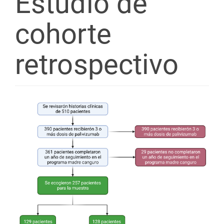
Estudio de
cohorte
retrospectivo
Barra
lateral
del
artículo