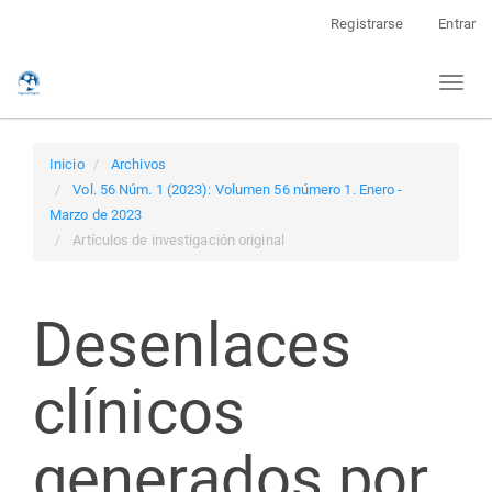
Navegación
Registrarse
Entrar
principal
Contenido
Toggl
principal
naviga
Barra
lateral
Inicio
Archivos
Vol. 56 Núm. 1 (2023): Volumen 56 número 1. Enero -
Marzo de 2023
Artículos de investigación original
Desenlaces
clínicos
generados por