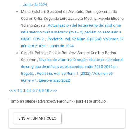
- Junio de 2024
María Estéfani Goicoechea Alvarado, Domingo Bernardo
Cedrón Ortiz, Segundo Luis Zavaleta Medina, Fiorela Elicene
Solano Zapata,
Actualización del tratamiento del síndrome
inflamatorio multisistémico (mis - c) pediátrico asociado a
SARS- COV-2.
,
Pediatría: Vol. 57 Núm. 2 (2024): Volumen 57
número 2. Abril - Junio de 2024
Claudia Patricia Ospina Ramírez, Sandra Cuello y Bertha
Calderón ,
Niveles de vitamina D según el estado nutricional
de un grupo de niños y adolescentes entre 2015-2019 en
Bogotá.
,
Pediatría: Vol. 55 Núm. 1 (2022): Volumen 55
número 1. Enero-marzo 2022
<<
<
1
2
3
4
5
6
7
8
9
10
>
>>
También puede {advancedSearchLink} para este artículo.
Enviar
ENVIAR UN ARTÍCULO
un