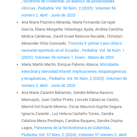
,
Síndrome de Goldenhar, un abanico de posibilidades
clínicas
,
Pediatría: Vol. 56 Núm. 2 (2023): Volumen 56
número 2. Abril - Junio de 2023
Ana Maria Pazmino Miranda, María Fernanda Carvajal-
García, Eliana Margarita Velastegui Ayala, Andrea Carolina
Molina-Cárdenas, David Israel Reinoso-Recalde, Christian
Alexander Ghía-Coronado,
Trisomía 9: primer caso clínico
neonatal reportado en el Ecuador
,
Pediatría: Vol. 56 Núm. 1
(2023): Volumen 56 número 1. Enero - Marzo de 2023
María Martín Martín, Enrique Palomo Atance,
Microbiota
intestinal y obesidad infantil: implicaciones etiopatogénicas
y terapéuticas
,
Pediatría: Vol. 56 Núm. 2 (2023): Volumen 56
número 2. Abril - Junio de 2023
Ana Maria Zarante Bahamón, Sandra Milena Navarro
Marroquín, Juan Carlos Prieto, Lissete Cabarcas Castro,
Marvid Sol Duarte Moreno, Oscar Mauricio Espitia Segura,
Ignacio Zarante , Luz Helena Castaño Torres, Sandra
Catalina Mesa Restrepo, Carolina Baquero, Sandra Ospina
Lagos,
Panorama de la fenilcetonuria en Colombia
,
Pediatría: Vol. 57 Núm. 2 (2024): Volumen 57 número 2. Abril