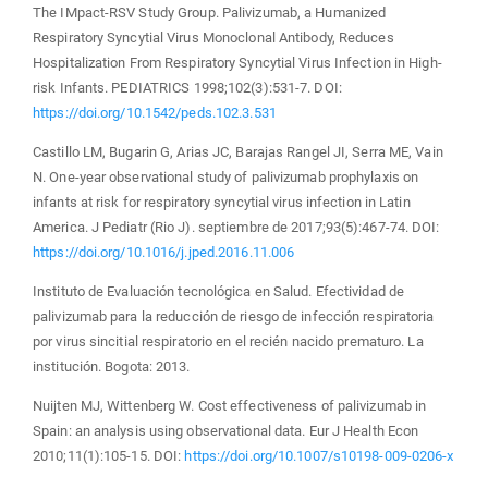
The IMpact-RSV Study Group. Palivizumab, a Humanized
Respiratory Syncytial Virus Monoclonal Antibody, Reduces
Hospitalization From Respiratory Syncytial Virus Infection in High-
risk Infants. PEDIATRICS 1998;102(3):531-7. DOI:
https://doi.org/10.1542/peds.102.3.531
Castillo LM, Bugarin G, Arias JC, Barajas Rangel JI, Serra ME, Vain
N. One-year observational study of palivizumab prophylaxis on
infants at risk for respiratory syncytial virus infection in Latin
America. J Pediatr (Rio J). septiembre de 2017;93(5):467-74. DOI:
https://doi.org/10.1016/j.jped.2016.11.006
Instituto de Evaluación tecnológica en Salud. Efectividad de
palivizumab para la reducción de riesgo de infección respiratoria
por virus sincitial respiratorio en el recién nacido prematuro. La
institución. Bogota: 2013.
Nuijten MJ, Wittenberg W. Cost effectiveness of palivizumab in
Spain: an analysis using observational data. Eur J Health Econ
2010;11(1):105-15. DOI:
https://doi.org/10.1007/s10198-009-0206-x