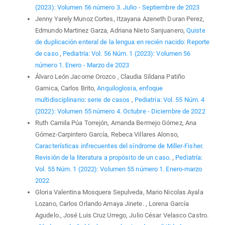
(2023): Volumen 56 número 3. Julio - Septiembre de 2023
Jenny Yarely Munoz Cortes, Itzayana Azeneth Duran Perez,
Edmundo Martinez Garza, Adriana Nieto Sanjuanero,
Quiste
de duplicación enteral de la lengua en recién nacido: Reporte
de caso
,
Pediatría: Vol. 56 Núm. 1 (2023): Volumen 56
número 1. Enero - Marzo de 2023
Álvaro León Jacome Orozco , Claudia Sildana Patiño
Garnica, Carlos Brito,
Anquiloglosia, enfoque
multidisciplinario: serie de casos
,
Pediatría: Vol. 55 Núm. 4
(2022): Volumen 55 número 4. Octubre - Diciembre de 2022
Ruth Camila Púa Torrejón, Amanda Bermejo Gómez, Ana
Gómez-Carpintero García, Rebeca Villares Alonso,
Características infrecuentes del síndrome de Miller-Fisher.
Revisión de la literatura a propósito de un caso.
,
Pediatría:
Vol. 55 Núm. 1 (2022): Volumen 55 número 1. Enero-marzo
2022
Gloria Valentina Mosquera Sepulveda, Mario Nicolas Ayala
Lozano, Carlos Orlando Amaya Jinete. , Lorena García
Agudelo., José Luis Cruz Urrego, Julio César Velasco Castro.