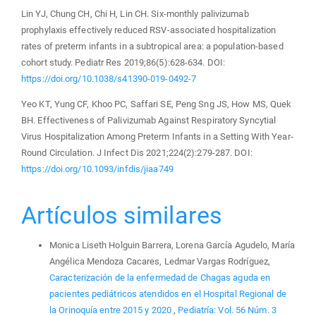
Lin YJ, Chung CH, Chi H, Lin CH. Six-monthly palivizumab
prophylaxis effectively reduced RSV-associated hospitalization
rates of preterm infants in a subtropical area: a population-based
cohort study. Pediatr Res 2019;86(5):628-634. DOI:
https://doi.org/10.1038/s41390-019-0492-7
Yeo KT, Yung CF, Khoo PC, Saffari SE, Peng Sng JS, How MS, Quek
BH. Effectiveness of Palivizumab Against Respiratory Syncytial
Virus Hospitalization Among Preterm Infants in a Setting With Year-
Round Circulation. J Infect Dis 2021;224(2):279-287. DOI:
https://doi.org/10.1093/infdis/jiaa749
Artículos similares
Monica Liseth Holguin Barrera, Lorena García Agudelo, María
Angélica Mendoza Cacares, Ledmar Vargas Rodríguez,
Caracterización de la enfermedad de Chagas aguda en
pacientes pediátricos atendidos en el Hospital Regional de
la Orinoquía entre 2015 y 2020
,
Pediatría: Vol. 56 Núm. 3