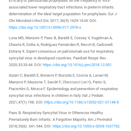
Efficacy of palivizumab prophylaxis on the frequency of RSV-
associated lower respiratory tract infections in preterm infants:
determination of the ideal target population for prophylaxis. Eur J
Clin Microbiol Infect Dis 2017; 36(9):1629-1634. DOI:
https://doi.org/10.1007/s10096-017-2976-x
Luna MS, Manzoni P, Paes B, Baraldi E, Cossey V, Kugelman A,
Chawla R, Dotta A, Rodríguez Fernández R, Resch B, Carbonell-
Estrany X. Expert consensus on palivizumab use for respiratory
syncytial virus in developed countries. Paediatr Respir Rev.
2020;33:35-44. DOI:
https://doi.org/10.1016/j.prrv.2018.12.001
Azzari C, Baraldi E, Bonanni P, Bozzola E, Coscia A, Lanari M,
Manzoni P, Mazzone T, Sandri F, Checcucci Lisi G, Parisi S,
Piacentini G, Mosca F. Epidemiology and prevention of respiratory
syncytial virus infections in children in Italy. Ital J Pediatr.
2021;47(1):198. DOI:
https://doi.org/10.1186/s13052-021-01148-8
Paes B. Respiratory Syncytial Virus in Otherwise Healthy
Prematurely Born Infants: A Forgotten Majority. Am J Perinatol
2018;35(6): 541-544. DOI:
https://doi.org/10.1055/s-0038-1637762