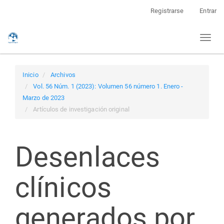
Navegación
Registrarse
Entrar
principal
Contenido
Toggl
principal
naviga
Barra
lateral
Inicio
Archivos
Vol. 56 Núm. 1 (2023): Volumen 56 número 1. Enero -
Marzo de 2023
Artículos de investigación original
Desenlaces
clínicos
generados por