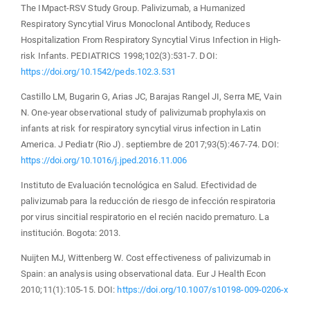
The IMpact-RSV Study Group. Palivizumab, a Humanized
Respiratory Syncytial Virus Monoclonal Antibody, Reduces
Hospitalization From Respiratory Syncytial Virus Infection in High-
risk Infants. PEDIATRICS 1998;102(3):531-7. DOI:
https://doi.org/10.1542/peds.102.3.531
Castillo LM, Bugarin G, Arias JC, Barajas Rangel JI, Serra ME, Vain
N. One-year observational study of palivizumab prophylaxis on
infants at risk for respiratory syncytial virus infection in Latin
America. J Pediatr (Rio J). septiembre de 2017;93(5):467-74. DOI:
https://doi.org/10.1016/j.jped.2016.11.006
Instituto de Evaluación tecnológica en Salud. Efectividad de
palivizumab para la reducción de riesgo de infección respiratoria
por virus sincitial respiratorio en el recién nacido prematuro. La
institución. Bogota: 2013.
Nuijten MJ, Wittenberg W. Cost effectiveness of palivizumab in
Spain: an analysis using observational data. Eur J Health Econ
2010;11(1):105-15. DOI:
https://doi.org/10.1007/s10198-009-0206-x