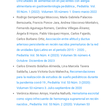
Dificultades de alimentación en pacientes con alergia
alimentaria en gastroenterología pediátrica
,
Pediatría: Vol.
55 Núm. 1 (2022): Volumen 55 número 1. Enero-marzo 2022
Rodrigo Sempertegui Moscoso, María Gabriela Palacios-
Berrazueta, Francis Ponce-Jara, Andrea Vásconez-Montalvo,
Fernando Aguinaga-Romero, Carolina Villegas-Álvarez,
Ángela B Hoyos, Pablo Vásquez-Hoyos, Carlos Fajardo,
Carlos Burbano Ortiz,
Asociación entre altitud y ductus
arterioso persistente en recién nacidos prematuros de la red
de unidades EpicLatino en el periodo 2015 – 2020.
,
Pediatría: Vol. 56 Núm. 4 (2023): Volumen 56 número 4.
Octubre- Diciembre de 2023
Carlos Ernesto Bolaños-Almeida, Lina Marcela Tavera
Saldaña, Laura Victoria Guio Mahecha,
Recomendaciones
para la realización de estudios de sueño pediátricos durante
la pandemia covid-19
,
Pediatría: Vol. 53 Núm. 3 (2020):
Volumen 53 número 3. Julio-septiembre de 2020
Verónica Alonso Arroyo, Harsha Nallurib,
Hematoma escrotal
como signo infrecuente de hemorragia suprarrenal en recién
nacidos
,
Pediatría: Vol. 53 Núm. 2 (2020): Volumen 53