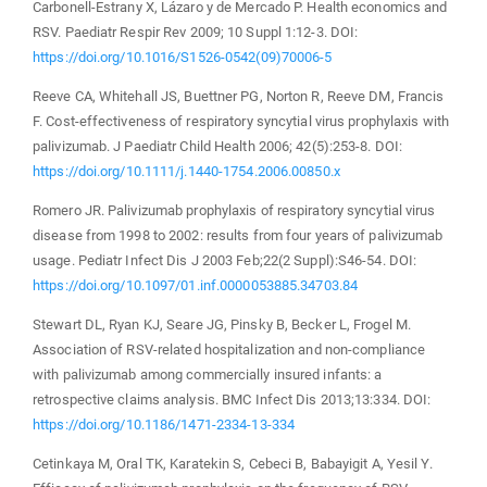
Carbonell-Estrany X, Lázaro y de Mercado P. Health economics and
RSV. Paediatr Respir Rev 2009; 10 Suppl 1:12-3. DOI:
https://doi.org/10.1016/S1526-0542(09)70006-5
Reeve CA, Whitehall JS, Buettner PG, Norton R, Reeve DM, Francis
F. Cost-effectiveness of respiratory syncytial virus prophylaxis with
palivizumab. J Paediatr Child Health 2006; 42(5):253-8. DOI:
https://doi.org/10.1111/j.1440-1754.2006.00850.x
Romero JR. Palivizumab prophylaxis of respiratory syncytial virus
disease from 1998 to 2002: results from four years of palivizumab
usage. Pediatr Infect Dis J 2003 Feb;22(2 Suppl):S46-54. DOI:
https://doi.org/10.1097/01.inf.0000053885.34703.84
Stewart DL, Ryan KJ, Seare JG, Pinsky B, Becker L, Frogel M.
Association of RSV-related hospitalization and non-compliance
with palivizumab among commercially insured infants: a
retrospective claims analysis. BMC Infect Dis 2013;13:334. DOI:
https://doi.org/10.1186/1471-2334-13-334
Cetinkaya M, Oral TK, Karatekin S, Cebeci B, Babayigit A, Yesil Y.