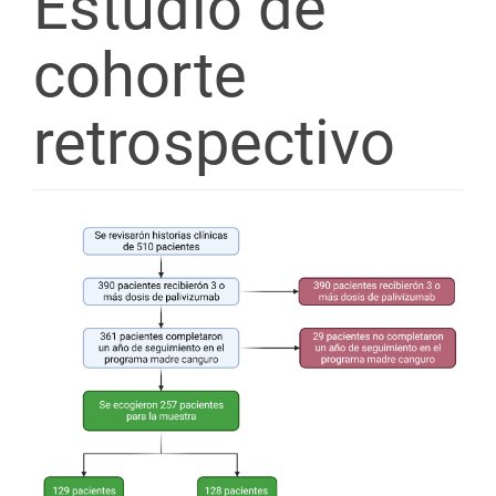
Estudio de
cohorte
retrospectivo
Barra
lateral
del
artículo