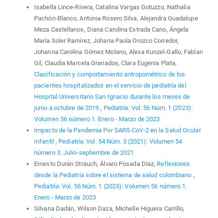
Isabella Lince-Rivera, Catalina Vargas Gotuzzo, Nathalia
Pachón-Blanco, Antonia Rosero Silva, Alejandra Guadalupe
Meza Castellanos, Diana Carolina Estrada Cano, Ángela
María Soler Ramírez, Johana Paola Orozco Corredor,
Johanna Carolina Gómez Molano, Alexa Kunzel-Gallo, Fabían
Gil, Claudia Marcela Granados, Clara Eugenia Plata,
Clasificación y comportamiento antropométrico de los
pacientes hospitalizados en el servicio de pediatría del
Hospital Universitario San Ignacio durante los meses de
junio a octubre de 2019
,
Pediatría: Vol. 56 Núm. 1 (2023):
Volumen 56 número 1. Enero - Marzo de 2023
Impacto de la Pandemia Por SARS-CoV-2 en la Salud Ocular
Infantil
,
Pediatría: Vol. 54 Núm. 3 (2021): Volumen 54
número 3. Julio-septiembre de 2021
Ernesto Durán Strauch, Álvaro Posada Díaz,
Reflexiones
desde la Pediatría sobre el sistema de salud colombiano
,
Pediatría: Vol. 56 Núm. 1 (2023): Volumen 56 número 1.
Enero - Marzo de 2023
Silvana Dadán, Wilson Daza, Michelle Higuera Carrillo,