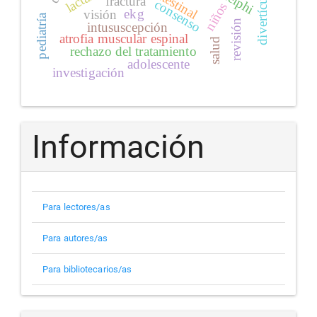
intestinal
fractura
consenso
niños
ekg
visión
pediatría
revisión
intususcepción
atrofia muscular espinal
salud
rechazo del tratamiento
adolescente
investigación
Información
Para lectores/as
Para autores/as
Para bibliotecarios/as