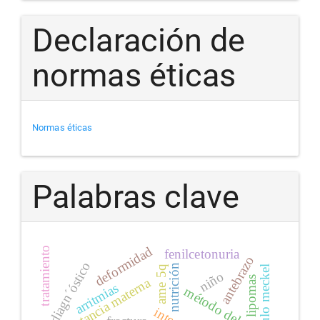
Declaración de
normas éticas
Normas éticas
Palabras clave
deformidad
tratamiento
fenilcetonuria
antebrazo
diagn´óstico
nutrición
divertículo meckel
ame 5q
niño
lipomas
lactancia materna
arritmias
método delphi