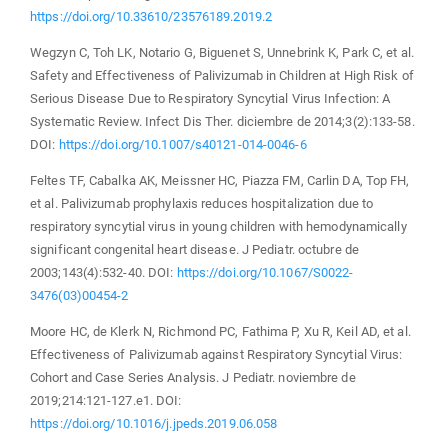
https://doi.org/10.33610/23576189.2019.2
Wegzyn C, Toh LK, Notario G, Biguenet S, Unnebrink K, Park C, et al.
Safety and Effectiveness of Palivizumab in Children at High Risk of
Serious Disease Due to Respiratory Syncytial Virus Infection: A
Systematic Review. Infect Dis Ther. diciembre de 2014;3(2):133-58.
DOI:
https://doi.org/10.1007/s40121-014-0046-6
Feltes TF, Cabalka AK, Meissner HC, Piazza FM, Carlin DA, Top FH,
et al. Palivizumab prophylaxis reduces hospitalization due to
respiratory syncytial virus in young children with hemodynamically
significant congenital heart disease. J Pediatr. octubre de
2003;143(4):532-40. DOI:
https://doi.org/10.1067/S0022-
3476(03)00454-2
Moore HC, de Klerk N, Richmond PC, Fathima P, Xu R, Keil AD, et al.
Effectiveness of Palivizumab against Respiratory Syncytial Virus:
Cohort and Case Series Analysis. J Pediatr. noviembre de
2019;214:121-127.e1. DOI:
https://doi.org/10.1016/j.jpeds.2019.06.058