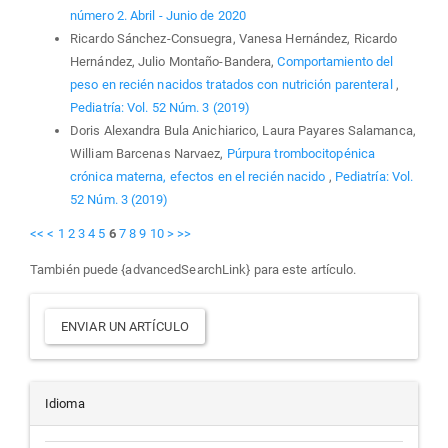
número 2. Abril - Junio de 2020
Ricardo Sánchez-Consuegra, Vanesa Hernández, Ricardo
Hernández, Julio Montaño-Bandera,
Comportamiento del
peso en recién nacidos tratados con nutrición parenteral
,
Pediatría: Vol. 52 Núm. 3 (2019)
Doris Alexandra Bula Anichiarico, Laura Payares Salamanca,
William Barcenas Narvaez,
Púrpura trombocitopénica
crónica materna, efectos en el recién nacido
,
Pediatría: Vol.
52 Núm. 3 (2019)
<<
<
1
2
3
4
5
6
7
8
9
10
>
>>
También puede {advancedSearchLink} para este artículo.
Enviar
ENVIAR UN ARTÍCULO
un
artículo
Idioma