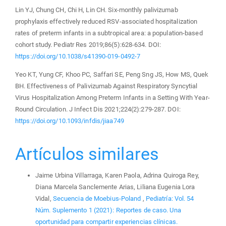
Lin YJ, Chung CH, Chi H, Lin CH. Six-monthly palivizumab
prophylaxis effectively reduced RSV-associated hospitalization
rates of preterm infants in a subtropical area: a population-based
cohort study. Pediatr Res 2019;86(5):628-634. DOI:
https://doi.org/10.1038/s41390-019-0492-7
Yeo KT, Yung CF, Khoo PC, Saffari SE, Peng Sng JS, How MS, Quek
BH. Effectiveness of Palivizumab Against Respiratory Syncytial
Virus Hospitalization Among Preterm Infants in a Setting With Year-
Round Circulation. J Infect Dis 2021;224(2):279-287. DOI:
https://doi.org/10.1093/infdis/jiaa749
Artículos similares
Jaime Urbina Villarraga, Karen Paola, Adrina Quiroga Rey,
Diana Marcela Sanclemente Arias, Liliana Eugenia Lora
Vidal,
Secuencia de Moebius-Poland
,
Pediatría: Vol. 54
Núm. Suplemento 1 (2021): Reportes de caso. Una
oportunidad para compartir experiencias clínicas.