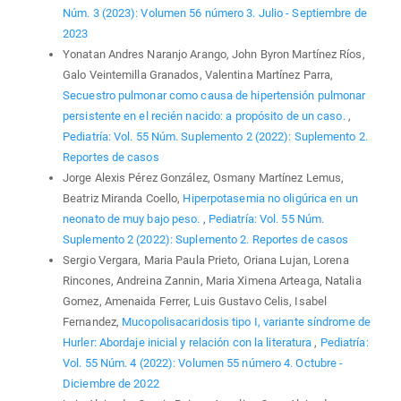
Núm. 3 (2023): Volumen 56 número 3. Julio - Septiembre de
2023
Yonatan Andres Naranjo Arango, John Byron Martínez Ríos,
Galo Veintemilla Granados, Valentina Martínez Parra,
Secuestro pulmonar como causa de hipertensión pulmonar
persistente en el recién nacido: a propósito de un caso.
,
Pediatría: Vol. 55 Núm. Suplemento 2 (2022): Suplemento 2.
Reportes de casos
Jorge Alexis Pérez González, Osmany Martínez Lemus,
Beatriz Miranda Coello,
Hiperpotasemia no oligúrica en un
neonato de muy bajo peso.
,
Pediatría: Vol. 55 Núm.
Suplemento 2 (2022): Suplemento 2. Reportes de casos
Sergio Vergara, Maria Paula Prieto, Oriana Lujan, Lorena
Rincones, Andreina Zannin, Maria Ximena Arteaga, Natalia
Gomez, Amenaida Ferrer, Luis Gustavo Celis, Isabel
Fernandez,
Mucopolisacaridosis tipo I, variante síndrome de
Hurler: Abordaje inicial y relación con la literatura
,
Pediatría:
Vol. 55 Núm. 4 (2022): Volumen 55 número 4. Octubre -
Diciembre de 2022