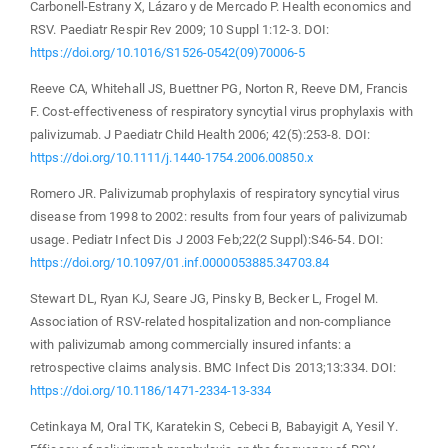
Carbonell-Estrany X, Lázaro y de Mercado P. Health economics and
RSV. Paediatr Respir Rev 2009; 10 Suppl 1:12-3. DOI:
https://doi.org/10.1016/S1526-0542(09)70006-5
Reeve CA, Whitehall JS, Buettner PG, Norton R, Reeve DM, Francis
F. Cost-effectiveness of respiratory syncytial virus prophylaxis with
palivizumab. J Paediatr Child Health 2006; 42(5):253-8. DOI:
https://doi.org/10.1111/j.1440-1754.2006.00850.x
Romero JR. Palivizumab prophylaxis of respiratory syncytial virus
disease from 1998 to 2002: results from four years of palivizumab
usage. Pediatr Infect Dis J 2003 Feb;22(2 Suppl):S46-54. DOI:
https://doi.org/10.1097/01.inf.0000053885.34703.84
Stewart DL, Ryan KJ, Seare JG, Pinsky B, Becker L, Frogel M.
Association of RSV-related hospitalization and non-compliance
with palivizumab among commercially insured infants: a
retrospective claims analysis. BMC Infect Dis 2013;13:334. DOI:
https://doi.org/10.1186/1471-2334-13-334
Cetinkaya M, Oral TK, Karatekin S, Cebeci B, Babayigit A, Yesil Y.