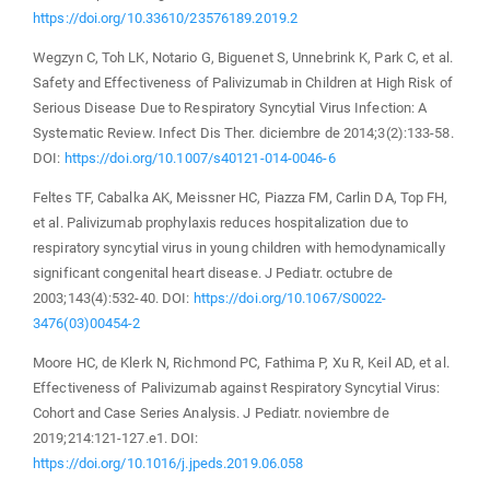
https://doi.org/10.33610/23576189.2019.2
Wegzyn C, Toh LK, Notario G, Biguenet S, Unnebrink K, Park C, et al.
Safety and Effectiveness of Palivizumab in Children at High Risk of
Serious Disease Due to Respiratory Syncytial Virus Infection: A
Systematic Review. Infect Dis Ther. diciembre de 2014;3(2):133-58.
DOI:
https://doi.org/10.1007/s40121-014-0046-6
Feltes TF, Cabalka AK, Meissner HC, Piazza FM, Carlin DA, Top FH,
et al. Palivizumab prophylaxis reduces hospitalization due to
respiratory syncytial virus in young children with hemodynamically
significant congenital heart disease. J Pediatr. octubre de
2003;143(4):532-40. DOI:
https://doi.org/10.1067/S0022-
3476(03)00454-2
Moore HC, de Klerk N, Richmond PC, Fathima P, Xu R, Keil AD, et al.
Effectiveness of Palivizumab against Respiratory Syncytial Virus:
Cohort and Case Series Analysis. J Pediatr. noviembre de
2019;214:121-127.e1. DOI:
https://doi.org/10.1016/j.jpeds.2019.06.058