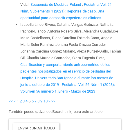
Vidal,
Secuencia de Moebius-Poland
,
Pediatría: Vol. 54
Núm. Suplemento 1 (2021): Reportes de caso. Una
oportunidad para compartir experiencias clínicas.
Isabella Lince-Rivera, Catalina Vargas Gotuzzo, Nathalia
Pachón-Blanco, Antonia Rosero Silva, Alejandra Guadalupe
Meza Castellanos, Diana Carolina Estrada Cano, Ángela
María Soler Ramírez, Johana Paola Orozco Corredor,
Johanna Carolina Gómez Molano, Alexa Kunzel-Gallo, Fabían
Gil, Claudia Marcela Granados, Clara Eugenia Plata,
Clasificación y comportamiento antropométrico de los
pacientes hospitalizados en el servicio de pediatría del
Hospital Universitario San Ignacio durante los meses de
junio a octubre de 2019
,
Pediatría: Vol. 56 Núm. 1 (2023):
Volumen 56 número 1. Enero - Marzo de 2023
<<
<
1
2
3
4
5
6
7
8
9
10
>
>>
También puede {advancedSearchLink} para este artículo.
Enviar
ENVIAR UN ARTÍCULO