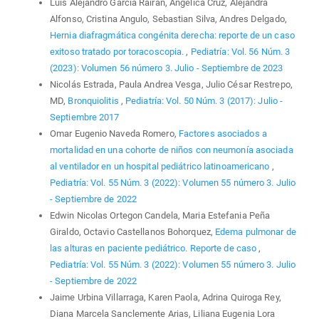
Luis Alejandro Garcia Rairan, Angelica Cruz, Alejandra
Alfonso, Cristina Angulo, Sebastian Silva, Andres Delgado,
Hernia diafragmática congénita derecha: reporte de un caso
exitoso tratado por toracoscopia.
,
Pediatría: Vol. 56 Núm. 3
(2023): Volumen 56 número 3. Julio - Septiembre de 2023
Nicolás Estrada, Paula Andrea Vesga, Julio César Restrepo,
MD,
Bronquiolitis
,
Pediatría: Vol. 50 Núm. 3 (2017): Julio -
Septiembre 2017
Omar Eugenio Naveda Romero,
Factores asociados a
mortalidad en una cohorte de niños con neumonía asociada
al ventilador en un hospital pediátrico latinoamericano
,
Pediatría: Vol. 55 Núm. 3 (2022): Volumen 55 número 3. Julio
- Septiembre de 2022
Edwin Nicolas Ortegon Candela, Maria Estefania Peña
Giraldo, Octavio Castellanos Bohorquez,
Edema pulmonar de
las alturas en paciente pediátrico. Reporte de caso
,
Pediatría: Vol. 55 Núm. 3 (2022): Volumen 55 número 3. Julio
- Septiembre de 2022
Jaime Urbina Villarraga, Karen Paola, Adrina Quiroga Rey,
Diana Marcela Sanclemente Arias, Liliana Eugenia Lora