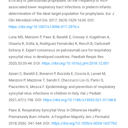
Efficacy of palivizumab prophylaxis on the frequency of RSV-
associated lower respiratory tract infections in preterm infants:
determination of the ideal target population for prophylaxis. Eur J
Clin Microbiol Infect Dis 2017; 36(9):1629-1634. DOI:
https://doi.org/10.1007/s10096-017-2976-x
Luna MS, Manzoni P, Paes B, Baraldi E, Cossey V, Kugelman A,
Chawla R, Dotta A, Rodríguez Fernández R, Resch B, Carbonell-
Estrany X. Expert consensus on palivizumab use for respiratory
syncytial virus in developed countries. Paediatr Respir Rev.
2020;33:35-44. DOI:
https://doi.org/10.1016/j.prrv.2018.12.001
Azzari C, Baraldi E, Bonanni P, Bozzola E, Coscia A, Lanari M,
Manzoni P, Mazzone T, Sandri F, Checcucci Lisi G, Parisi S,
Piacentini G, Mosca F. Epidemiology and prevention of respiratory
syncytial virus infections in children in Italy. Ital J Pediatr.
2021;47(1):198. DOI:
https://doi.org/10.1186/s13052-021-01148-8
Paes B. Respiratory Syncytial Virus in Otherwise Healthy
Prematurely Born Infants: A Forgotten Majority. Am J Perinatol
2018;35(6): 541-544. DOI:
https://doi.org/10.1055/s-0038-1637762