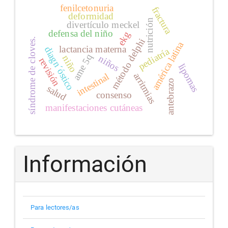
fenilcetonuria
fractura
deformidad
nutrición
divertículo meckel
defensa del niño
ekg
síndrome de cloves.
método delphi
américa latina
lactancia materna
diagn´óstico
pediatría
ame 5q
niños
niño
revisión
lipomas
arritmias
intestinal
antebrazo
salud
consenso
manifestaciones cutáneas
Información
Para lectores/as