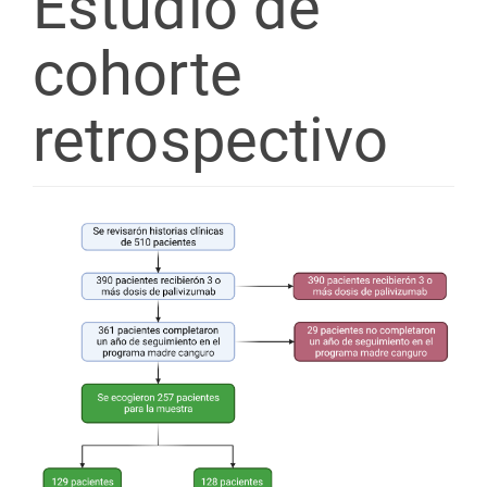
Estudio de
cohorte
retrospectivo
Barra
lateral
del
artículo