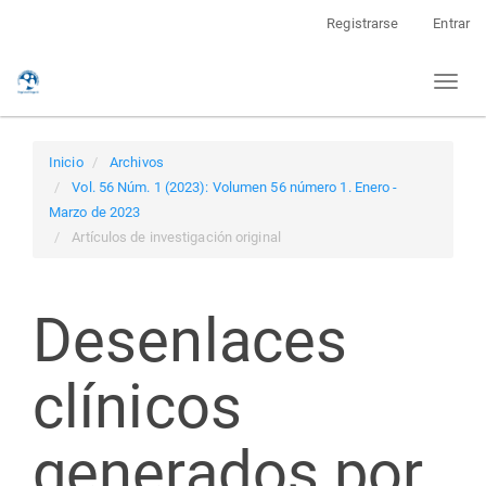
Navegación
Registrarse
Entrar
principal
Contenido
Toggl
principal
naviga
Barra
lateral
Inicio
Archivos
Vol. 56 Núm. 1 (2023): Volumen 56 número 1. Enero -
Marzo de 2023
Artículos de investigación original
Desenlaces
clínicos
generados por