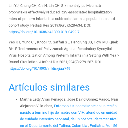
Lin YJ, Chung CH, Chi H, Lin CH. Six-monthly palivizumab
prophylaxis effectively reduced RSV-associated hospitalization
rates of preterm infants in a subtropical area: a population-based
cohort study. Pediatr Res 2019;86(5):628-634. DOI:
https://doi.org/10.1038/s41390-019-0492-7
Yeo KT, Yung CF, Khoo PC, Saffari SE, Peng Sng JS, How MS, Quek
BH. Effectiveness of Palivizumab Against Respiratory Syncytial
Virus Hospitalization Among Preterm Infants in a Setting With Year-
Round Circulation. J Infect Dis 2021;224(2):279-287. DOI:
https://doi.org/10.1093/infdis/jiaa749
Artículos similares
Martha Letty Arias Penagos, Jose David Gomez Vasco, Iván
Alejandro Villalobos,
Enterocolitis necrotizante en un recién
nacido a término hijo de madre con VIH, atendido en unidad
de cuidado intensivo neonatal, de un hospital de tercer nivel
en el Departamento del Tolima, Colombia
,
Pediatría: Vol. 56