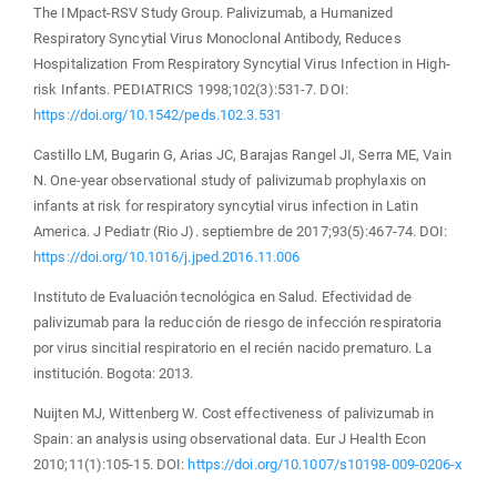
The IMpact-RSV Study Group. Palivizumab, a Humanized
Respiratory Syncytial Virus Monoclonal Antibody, Reduces
Hospitalization From Respiratory Syncytial Virus Infection in High-
risk Infants. PEDIATRICS 1998;102(3):531-7. DOI:
https://doi.org/10.1542/peds.102.3.531
Castillo LM, Bugarin G, Arias JC, Barajas Rangel JI, Serra ME, Vain
N. One-year observational study of palivizumab prophylaxis on
infants at risk for respiratory syncytial virus infection in Latin
America. J Pediatr (Rio J). septiembre de 2017;93(5):467-74. DOI:
https://doi.org/10.1016/j.jped.2016.11.006
Instituto de Evaluación tecnológica en Salud. Efectividad de
palivizumab para la reducción de riesgo de infección respiratoria
por virus sincitial respiratorio en el recién nacido prematuro. La
institución. Bogota: 2013.
Nuijten MJ, Wittenberg W. Cost effectiveness of palivizumab in
Spain: an analysis using observational data. Eur J Health Econ
2010;11(1):105-15. DOI:
https://doi.org/10.1007/s10198-009-0206-x