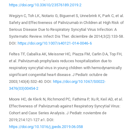
https://doi.org/10.33610/23576189.2019.2
Wegzyn C, Toh LK, Notario G, Biguenet S, Unnebrink K, Park C, et al.
Safety and Effectiveness of Palivizumab in Children at High Risk of
Serious Disease Due to Respiratory Syncytial Virus Infection: A
Systematic Review. Infect Dis Ther. diciembre de 2014;3(2):133-58.
DOI:
https://doi.org/10.1007/s40121-014-0046-6
Feltes TF, Cabalka AK, Meissner HC, Piazza FM, Carlin DA, Top FH,
et al. Palivizumab prophylaxis reduces hospitalization due to
respiratory syncytial virus in young children with hemodynamically
significant congenital heart disease. J Pediatr. octubre de
2003;143(4):532-40. DOI:
https://doi.org/10.1067/S0022-
3476(03)00454-2
Moore HC, de Klerk N, Richmond PC, Fathima P, Xu R, Keil AD, et al.
Effectiveness of Palivizumab against Respiratory Syncytial Virus:
Cohort and Case Series Analysis. J Pediatr. noviembre de
2019;214:121-127.e1. DOI:
https://doi.org/10.1016/j.jpeds.2019.06.058