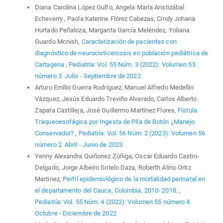
Diana Carolina López Gulfo, Angela María Aristizábal
Echeverry , Paola Katerine Flórez Cabezas, Cindy Johana
Hurtado Peñaloza, Margarita García Meléndez, Yoliana
Guardo Mcnish,
Caracterización de pacientes con
diagnóstico de neurocisticercosis en población pediátrica de
Cartagena
,
Pediatría: Vol. 55 Núm. 3 (2022): Volumen 55
número 3. Julio - Septiembre de 2022
Arturo Emilio Guerra Rodríguez, Manuel Alfredo Medellín
Vázquez, Jesús Eduardo Treviño Alvarado, Carlos Alberto
Zapata Castilleja, José Guillermo Martínez Flores,
Fístula
Traqueoesofágica por Ingesta de Pila de Botón ¿Manejo
Conservador?
,
Pediatría: Vol. 56 Núm. 2 (2023): Volumen 56
número 2. Abril - Junio de 2023
Yenny Alexandra Quiñonez Zúñiga, Oscar Eduardo Castro-
Delgado, Jorge Albeiro Sotelo Daza, Roberth Alirio Ortiz
Martinez,
Perfil epidemiológico de la mortalidad perinatal en
el departamento del Cauca, Colombia, 2010- 2018.
,
Pediatría: Vol. 55 Núm. 4 (2022): Volumen 55 número 4.
Octubre - Diciembre de 2022