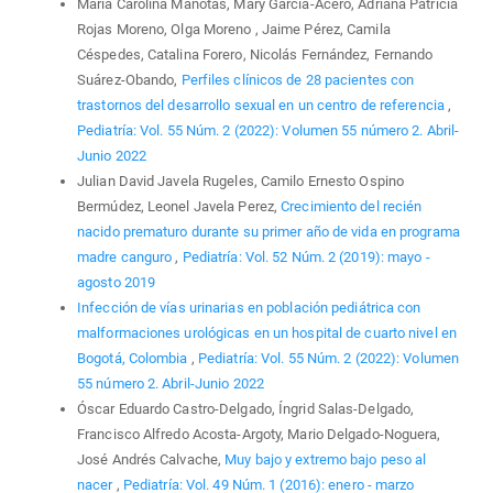
María Carolina Manotas, Mary García-Acero, Adriana Patricia
Rojas Moreno, Olga Moreno , Jaime Pérez, Camila
Céspedes, Catalina Forero, Nicolás Fernández, Fernando
Suárez-Obando,
Perfiles clínicos de 28 pacientes con
trastornos del desarrollo sexual en un centro de referencia
,
Pediatría: Vol. 55 Núm. 2 (2022): Volumen 55 número 2. Abril-
Junio 2022
Julian David Javela Rugeles, Camilo Ernesto Ospino
Bermúdez, Leonel Javela Perez,
Crecimiento del recién
nacido prematuro durante su primer año de vida en programa
madre canguro
,
Pediatría: Vol. 52 Núm. 2 (2019): mayo -
agosto 2019
Infección de vías urinarias en población pediátrica con
malformaciones urológicas en un hospital de cuarto nivel en
Bogotá, Colombia
,
Pediatría: Vol. 55 Núm. 2 (2022): Volumen
55 número 2. Abril-Junio 2022
Óscar Eduardo Castro-Delgado, Íngrid Salas-Delgado,
Francisco Alfredo Acosta-Argoty, Mario Delgado-Noguera,
José Andrés Calvache,
Muy bajo y extremo bajo peso al
nacer
,
Pediatría: Vol. 49 Núm. 1 (2016): enero - marzo