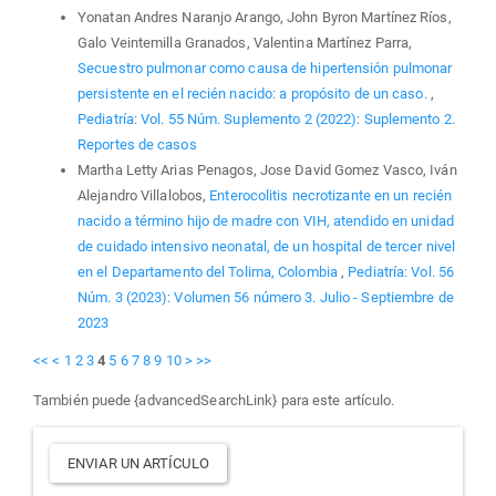
Yonatan Andres Naranjo Arango, John Byron Martínez Ríos,
Galo Veintemilla Granados, Valentina Martínez Parra,
Secuestro pulmonar como causa de hipertensión pulmonar
persistente en el recién nacido: a propósito de un caso.
,
Pediatría: Vol. 55 Núm. Suplemento 2 (2022): Suplemento 2.
Reportes de casos
Martha Letty Arias Penagos, Jose David Gomez Vasco, Iván
Alejandro Villalobos,
Enterocolitis necrotizante en un recién
nacido a término hijo de madre con VIH, atendido en unidad
de cuidado intensivo neonatal, de un hospital de tercer nivel
en el Departamento del Tolima, Colombia
,
Pediatría: Vol. 56
Núm. 3 (2023): Volumen 56 número 3. Julio - Septiembre de
2023
<<
<
1
2
3
4
5
6
7
8
9
10
>
>>
También puede {advancedSearchLink} para este artículo.
Enviar
ENVIAR UN ARTÍCULO