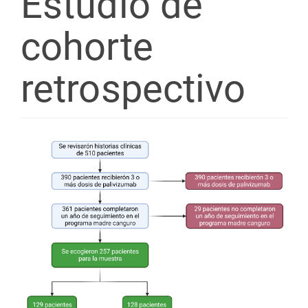
Estudio de
cohorte
retrospectivo
Barra
lateral
del
artículo