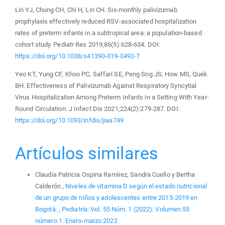
Lin YJ, Chung CH, Chi H, Lin CH. Six-monthly palivizumab
prophylaxis effectively reduced RSV-associated hospitalization
rates of preterm infants in a subtropical area: a population-based
cohort study. Pediatr Res 2019;86(5):628-634. DOI:
https://doi.org/10.1038/s41390-019-0492-7
Yeo KT, Yung CF, Khoo PC, Saffari SE, Peng Sng JS, How MS, Quek
BH. Effectiveness of Palivizumab Against Respiratory Syncytial
Virus Hospitalization Among Preterm Infants in a Setting With Year-
Round Circulation. J Infect Dis 2021;224(2):279-287. DOI:
https://doi.org/10.1093/infdis/jiaa749
Artículos similares
Claudia Patricia Ospina Ramírez, Sandra Cuello y Bertha
Calderón ,
Niveles de vitamina D según el estado nutricional
de un grupo de niños y adolescentes entre 2015-2019 en
Bogotá.
,
Pediatría: Vol. 55 Núm. 1 (2022): Volumen 55
número 1. Enero-marzo 2022