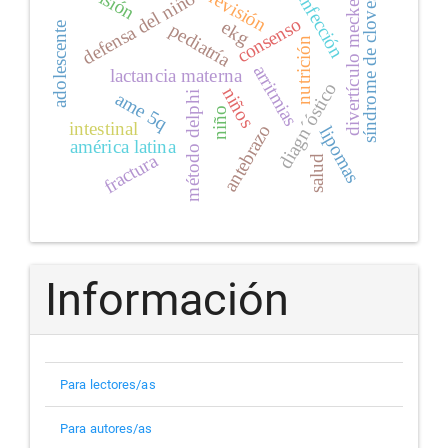
visión
revisión
defensa del niño
síndrome de cloves.
infección
divertículo meckel
consenso
ekg
pediatría
adolescente
nutrición
arritmias
lactancia materna
diagn´óstico
niños
ame 5q
método delphi
niño
intestinal
antebrazo
lipomas
américa latina
fractura
salud
Información
Para lectores/as
Para autores/as