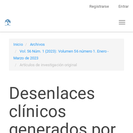
Navegación
Registrarse
Entrar
principal
Contenido
Toggl
principal
naviga
Barra
lateral
Inicio
Archivos
Vol. 56 Núm. 1 (2023): Volumen 56 número 1. Enero -
Marzo de 2023
Artículos de investigación original
Desenlaces
clínicos
generados por