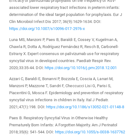
Efficacy of palivizumab prophylaxis on the frequency of RSV-
associated lower respiratory tract infections in preterm infants:
determination of the ideal target population for prophylaxis. Eur J
Clin Microbiol Infect Dis 2017; 36(9):1629-1634. DOI:
https://doi.org/10.1007/s10096-017-2976-x
Luna MS, Manzoni P, Paes B, Baraldi E, Cossey V, Kugelman A,
Chawla R, Dotta A, Rodríguez Fernández R, Resch B, Carbonell-
Estrany X. Expert consensus on palivizumab use for respiratory
syncytial virus in developed countries. Paediatr Respir Rev.
2020;33:35-44. DOI:
https://doi.org/10.1016/j.prrv.2018.12.001
Azzari C, Baraldi E, Bonanni P, Bozzola E, Coscia A, Lanari M,
Manzoni P, Mazzone T, Sandri F, Checcucci Lisi G, Parisi S,
Piacentini G, Mosca F. Epidemiology and prevention of respiratory
syncytial virus infections in children in Italy. Ital J Pediatr.
2021;47(1):198. DOI:
https://doi.org/10.1186/s13052-021-01148-8
Paes B. Respiratory Syncytial Virus in Otherwise Healthy
Prematurely Born Infants: A Forgotten Majority. Am J Perinatol
2018;35(6): 541-544. DOI:
https://doi.org/10.1055/s-0038-1637762