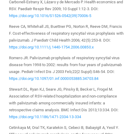
Carbonell-Estrany X, Lázaro y de Mercado P. Health economics and
RSV. Paediatr Respir Rev 2009; 10 Suppl 1:12-3. DOI:
https://doi.org/10.1016/S1526-0542(09)70006-5
Reeve CA, Whitehall JS, Buettner PG, Norton R, Reeve DM, Francis
F. Cost-effectiveness of respiratory syncytial virus prophylaxis with
palivizumab. J Paediatr Child Health 2006; 42(5):253-8. DOI:
https://doi.org/10.1111/j.1440-1754.2006.00850.x
Romero JR. Palivizumab prophylaxis of respiratory syncytial virus
disease from 1998 to 2002: results from four years of palivizumab
usage. Pediatr Infect Dis J 2003 Feb;22(2 Suppl):S46-54. DOI:
https://doi.org/10.1097/01.inf.0000053885.34703.84
Stewart DL, Ryan KJ, Seare JG, Pinsky B, Becker L, Frogel M.
Association of RSV-related hospitalization and non-compliance
with palivizumab among commercially insured infants: a
retrospective claims analysis. BMC Infect Dis 2013;13:334. DOI:
https://doi.org/10.1186/1471-2334-13-334
Cetinkaya M, Oral TK, Karatekin S, Cebeci B, Babayigit A, Yesil Y.