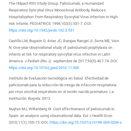
The IMpact-RSV Study Group. Palivizumab, a Humanized
Respiratory Syncytial Virus Monoclonal Antibody, Reduces
Hospitalization From Respiratory Syncytial Virus Infection in High-
risk Infants. PEDIATRICS 1998;102(3):531-7. DOI:
https://doi.org/10.1542/peds.102.3.531
Castillo LM, Bugarin G, Arias JC, Barajas Rangel JI, Serra ME, Vain
N. One-year observational study of palivizumab prophylaxis on
infants at risk for respiratory syncytial virus infection in Latin
America. J Pediatr (Rio J). septiembre de 2017;93(5):467-74. DOI:
https://doi.org/10.1016/j.jped.2016.11.006
Instituto de Evaluación tecnológica en Salud. Efectividad de
palivizumab para la reducción de riesgo de infección respiratoria
por virus sincitial respiratorio en el recién nacido prematuro. La
institución. Bogota: 2013.
Nuijten MJ, Wittenberg W. Cost effectiveness of palivizumab in
Spain: an analysis using observational data. Eur J Health Econ
2010;11(1):105-15. DOI:
https://doi.org/10.1007/s10198-009-0206-x